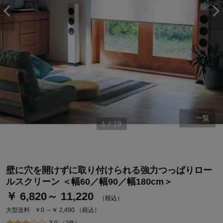
一覧
1
/
19
ステージが上がれば送料無料・返品引取無料！
さらにポイント還元最大16倍！
壁に穴を開けずに取り付けられる強力つっぱりロー
ベルメゾンご優待サービスについて
ルスクリーン ＜幅60／幅90／幅180cm＞
ベルメゾン・ポイントについて
￥ 6,820～ 11,220
（税込）
通常商品送料無料 返品引取無料（JCBのみ）
大型送料
￥0 ～￥ 2,490
（税込）
即時入会なら更に500円OFFクーポンプレゼント
3.0 （2件）