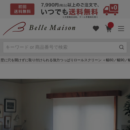
壁に穴を開けずに取り付けられる強力つっぱりロールスクリーン ＜幅60／幅90／幅1