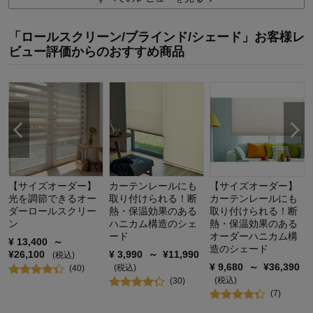
購入商品：
アイボリー, 60×135
「ロールスクリーン/ブラインド/シェード」お客様レ
ビュー評価からのおすすめ商品
【サイズオーダー】
カーテンレールにも
【サイズオーダー】
光を調節できるオー
取り付けられる！断
カーテンレールにも
ダーロールスクリー
熱・保温効果のある
取り付けられる！断
ン
ハニカム構造のシェ
熱・保温効果のある
ード
オーダーハニカム構
¥
13,400
～
造のシェード
¥
26,100
¥
3,990
～
¥
11,990
(税込)
¥
9,680
～
¥
36,390
(税込)
(
40
)
(税込)
(
30
)
(
7
)