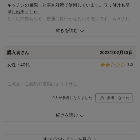
キッチンの目隠しと寒さ対策で使用しています。取り付けも簡
単に出来ました。
とくに問題もなく、普通に良いかなという感じです。もう少し
長さがあればよかったかな。
続きを読む
2
人が参考になりました
参考になった
購入者さん
2023年02月13日
価格
3.0
機能
5.0
女性・40代
2.0
使用感・使いやすさ
5.0
デザイン・色
4.0
購入商品：
アイボリー, 90×180
ご意見・ご感想の投稿はありません
使用場所：
キッチン
購入のきっかけ：
ネットで見つけて
0
人が参考になりました
参考になった
商品を使う人：
自分
価格
2.0
続きを読む
機能
1.0
使用感・使いやすさ
1.0
デザイン・色
2.0
すべてのレビューを見る