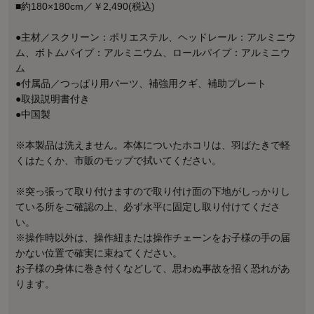
■約180×180cm／￥2,490(税込)
●主材／スクリーン：ポリエステル、ヘッドレール：アルミニウ
ム、ボトムパイプ：アルミニウム、ロールパイプ：アルミニウ
ム
●付属品／つっぱり用パーツ、補強用クギ、補助プレート
●取扱説明書付き
●中国製
※本製品は洗えません。本体についたホコリは、羽ばたきで軽
くはたくか、市販のモップで拭いてください。
※突っ張って取り付けますので取り付け面の下地がしっかりし
ている所をご確認の上、必ず水平に固定し取り付けてくださ
い。
※操作時以外は、操作紐または操作チェーンをお子様の手の届
かない位置で確実に束ねてください。
お子様の身体に巻き付くなどして、思わぬ事故を招く恐れがあ
ります。