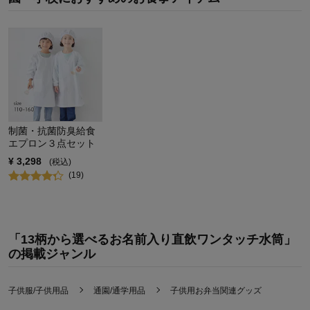
品質
4.0
お子さまのお気に入り度
5.0
デザイン
5.0
着心地･使用感
4.0
購入商品：
ブルー／消防車
お子さまの性別：
男の子
お子様の年齢：
3～5歳
制菌・抗菌防臭給食
エプロン３点セット
¥
3,298
(税込)
(
19
)
「13柄から選べるお名前入り直飲ワンタッチ水筒」
の掲載ジャンル
子供服/子供用品
通園/通学用品
子供用お弁当関連グッズ