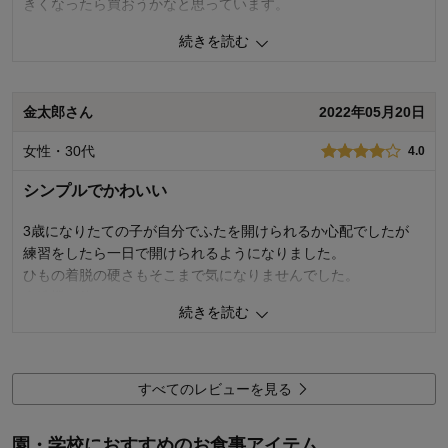
きくなったら買おうかなと思っています。
続きを読む
5
人が参考になりました
参考になった
品質
5.0
金太郎さん
2022年05月20日
お子さまのお気に入り度
5.0
デザイン
5.0
女性・30代
着心地･使用感
4.0
5.0
購入商品：
ピンク／ユニコーン
シンプルでかわいい
お子さまの性別：
女の子
お子様の年齢：
3～5歳
3歳になりたての子が自分でふたを開けられるか心配でしたが
練習をしたら一日で開けられるようになりました。
ひもの着脱の硬さもそこまで気になりませんでした。
食洗機が使えたら★5でした。
続きを読む
名前と絵柄の有無を選べたり
色と絵柄の組み合わせを自由に選べたら（水色にウサギ柄など)
なおいいなと思いました。
すべてのレビューを見る
5
人が参考になりました
参考になった
園・学校におすすめのお食事アイテム