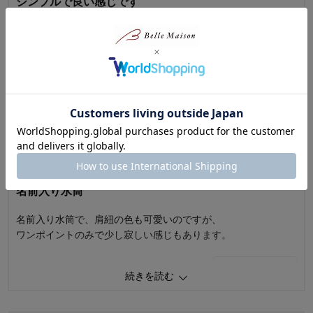
シンプルで良い感じです
シンプルなデザインで好きです。
子供が好きな消防車にしました。
まだ使ってないので、子どもの反応はこれからですが、喜んで
くれたら嬉しいです。
続きを読む
0
人が参考になりました
参考になった
ショさん
2023年07月15日
品質
3.0
お子さまのお気に入り度
3.0
女性・30代
3.0
デザイン
4.0
着心地･使用感
3.0
名前入り水筒
購入商品：
ブルー／消防車
お子さまの性別：
男の子
名前入り水筒で、肩紐の色も可愛いのですが、
お子様の年齢：
3～5歳
ワンポイントのみで少し寂しい感じもあります。
1
人が参考になりました
参考になった
続きを読む
品質
3.0
お子さまのお気に入り度
5.0