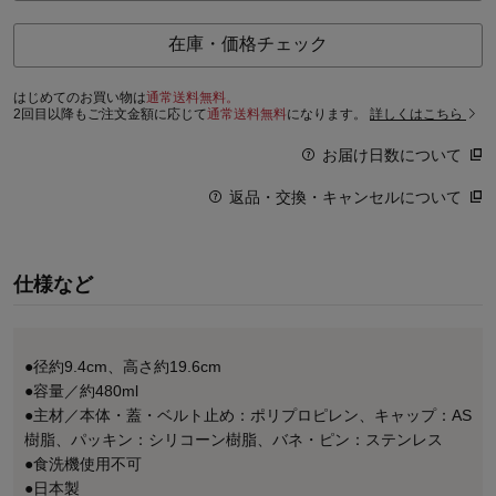
在庫・価格チェック
はじめてのお買い物は
通常送料無料。
2回目以降もご注文金額に応じて
通常送料無料
になります。
詳しくはこちら
お届け日数について
返品・交換・キャンセルについて
仕様など
●径約9.4cm、高さ約19.6cm
●容量／約480ml
●主材／本体・蓋・ベルト止め：ポリプロピレン、キャップ：AS
樹脂、パッキン：シリコーン樹脂、バネ・ピン：ステンレス
●食洗機使用不可
●日本製