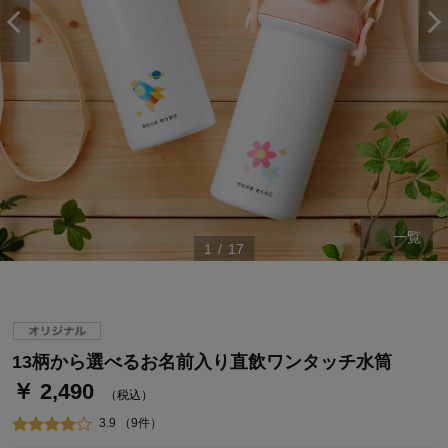
一覧
1
/
17
ステージが上がれば送料無料・返品引取無料！
さらにポイント還元最大16倍！
ベルメゾンご優待サービスについて
ベルメゾン・ポイントについて
13柄から選べるお名前入り直飲ワンタッチ水筒
￥ 2,490
通常商品送料無料 返品引取無料（JCBのみ）
（税込）
即時入会なら更に500円OFFクーポンプレゼント
3.9 （9件）
ベルメゾン メンバーズカードについて