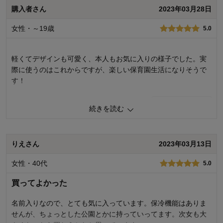
デザイン
3.0
購入者さん
2023年03月28日
着心地･使用感
3.0
女性・～19歳
5.0
購入商品：
ブルー／ロケット
お子さまの性別：
男の子
お子様の年齢：
3～5歳
軽くてデザインも可愛く、本人もお気に入りの様子でした。実
際に使うのはこれからですが、楽しい保育園生活になりそうで
す！
1
人が参考になりました
参考になった
続きを読む
品質
5.0
お子さまのお気に入り度
5.0
りえさん
2023年03月13日
デザイン
5.0
着心地･使用感
5.0
女性・40代
5.0
購入商品：
ブルー／消防車
お子さまの性別：
男の子
買ってよかった
お子様の年齢：
3～5歳
名前入りなので、とても気に入っています。保冷機能はありま
せんが、ちょっとした公園とかに持っていってます。次女も大