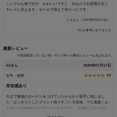
シンプルな柄ですが かわいいですし 白なのでお部屋が広く
柄が大き過ぎて 泣く泣く返品しました この柄ならリビングが
キレイに見えます。セールで買えて良かったです。
20畳〜無いとアンバランスあ
ローズマリーさん（ 2025年12月04日 ）
ニモさん（ 2023年05月17日 ）
3人が参考になりました
3人が参考になりました
最新レビュー
※
現在販売していない色・サイズ等への商品レビューも含まれます。
ririさん
2026年07月17日
女性・秘密
5.0
存在感あり
今まで無地のカーテンをつけていたからかド派手に感じまし
た はっきりとしたプリント地ですごい主張感。でも素敵！お
そろいでminilaboのミラーレースカーテン（白地にブルーのお
花）もかけてテンションmaxです！遮光機能もばっちりでした