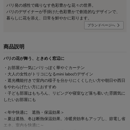
パリ発の感性で織りなす色彩豊かな花々の世界。
パリのデザイナーが手掛けた色彩豊かで創造的なデザインで、
暮らしに花を添え、日常を鮮やかに彩ります。
ブランドページへ
商品説明
パリの花が舞う、ときめく窓辺に
・お部屋が一気にパリっぽく華やぐカーテン
・大人の女性がトリコになるmini laboのデザイン
・遮光機能付きで室内の様子を分かりにくくしたい方や朝日や西日
をやわらげたい方におすすめ
・子ども部屋はもちろん、リビングや寝室など落ち着いた雰囲気に
したいお部屋にも
＜年中快適に 遮熱・保温効果＞
～夏は遮熱、冬は断熱保温効果。冷暖房効率もアップし、節電し省
エネ、室内を快適に～