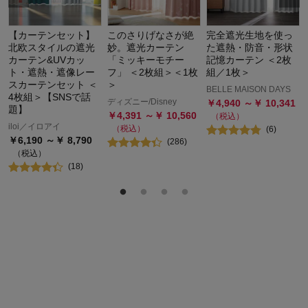
【カーテンセット】
このさりげなさが絶
完全遮光生地を使っ
北欧スタイルの遮光
妙。遮光カーテン
た遮熱・防音・形状
カーテン&UVカッ
「ミッキーモチー
記憶カーテン ＜2枚
ト・遮熱・遮像レー
フ」 ＜2枚組＞＜1枚
組／1枚＞
スカーテンセット ＜
＞
BELLE MAISON DAYS
4枚組＞【SNSで話
ディズニー/Disney
￥
4,940
～￥
10,341
題】
￥
4,391
～￥
10,560
（税込）
iloi／イロアイ
（税込）
(
6
)
￥
6,190
～￥
8,790
(
286
)
（税込）
(
18
)