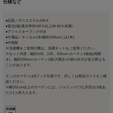
仕様など
●品質／ポリエステル100％
●遮光2級(遮光率99.80％以上99.99％未満)
●アジャスターフック付き
●付属品／タッセル2本(幅約200cmには1本)
●中国製
※洗濯機をご使用の際は、洗濯ネットをご使用ください。
※セット内容：幅約100、130、150cm=カーテン2枚組(両開
き)、幅約200cm=カーテン1枚(片開き)※柄の出方が多少異なる
ことがあります。
※このカーテンはBフック仕様です。詳しくは商品ガイドをご確
認ください。
※幅101cm以上のカーテンには、ジョイント(つなぎ目)が1枚あ
たり1ヵ所入ります。