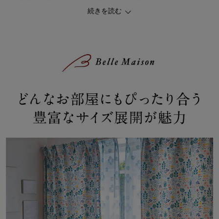
夏の直射日光熱をカットし、室温の上昇を抑え
続きを読む
冬は保温、冬の外の冷気をカットし、室温の低下を防ぐ
◆ミニラボ
パリのデザイナーが生み出す大人かわいい世界
「mini labo（ミニラボ）」は、パリで活躍する2人のクリエイタ
ー、キャロリーヌとセリーヌによるクリエイションブランド。
パリの気分が詰まった、華やかで夢のあるミニラボワールドをつく
りあげています。