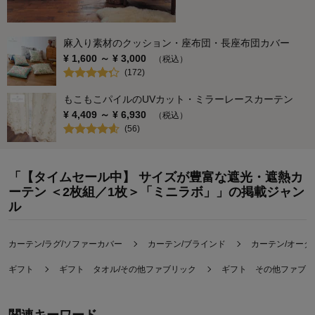
麻入り素材のクッション・座布団・長座布団カバー
¥
1,600
～ ¥
3,000
（税込）
(
172
)
もこもこパイルのUVカット・ミラーレースカーテン
¥
4,409
～ ¥
6,930
（税込）
(
56
)
「【タイムセール中】 サイズが豊富な遮光・遮熱カ
ーテン ＜2枚組／1枚＞「ミニラボ」」の掲載ジャン
ル
カーテン/ラグ/ソファーカバー
カーテン/ブラインド
カーテン/オーダ
ギフト
ギフト タオル/その他ファブリック
ギフト その他ファブリ