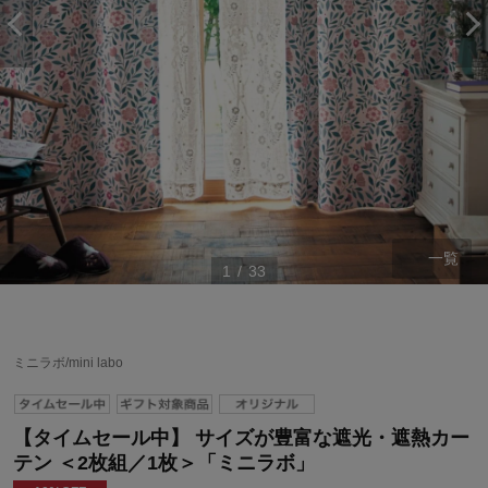
一覧
1
/
33
ミニラボ/mini labo
【タイムセール中】 サイズが豊富な遮光・遮熱カー
テン ＜2枚組／1枚＞「ミニラボ」