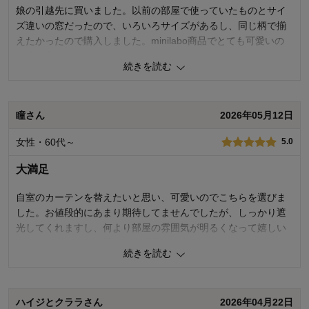
デザイン・色
5.0
娘の引越先に買いました。以前の部屋で使っていたものとサイ
ズ違いの窓だったので、いろいろサイズがあるし、同じ柄で揃
購入商品：
英国ののどかな庭, 約１００×１８５×2
枚
えたかったので購入しました。minilabo商品でとても可愛いの
使用場所：
寝室
で少し高いですが、リピしました。
購入のきっかけ：
買い替え、ネットで見つけて
続きを読む
商品を使う人：
自分
0
人が参考になりました
参考になった
瞳さん
2026年05月12日
価格
3.0
機能
5.0
女性・60代～
5.0
使用感・使いやすさ
5.0
デザイン・色
5.0
大満足
購入商品：
ミモザ, 約１００×１９２×2枚
使用場所：
寝室
自室のカーテンを替えたいと思い、可愛いのでこちらを選びま
購入のきっかけ：
転居・引越
した。お値段的にあまり期待してませんでしたが、しっかり遮
商品を使う人：
子供
光してくれますし、何より部屋の雰囲気が明るくなって嬉しい
です。お得だし、可愛いし大満足です。
続きを読む
0
人が参考になりました
参考になった
ハイジとクララさん
2026年04月22日
価格
5.0