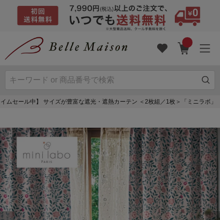
イムセール中】 サイズが豊富な遮光・遮熱カーテン ＜2枚組／1枚＞「ミニラボ」