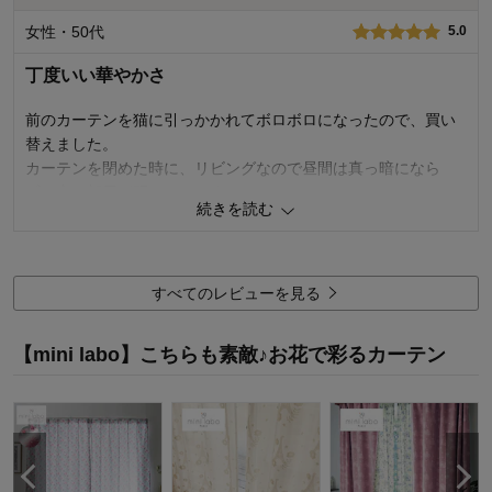
機能
5.0
女性・50代
5.0
使用感・使いやすさ
5.0
デザイン・色
5.0
丁度いい華やかさ
購入商品：
英国ののどかな庭, 約１３０×１３５×2
枚
前のカーテンを猫に引っかかれてボロボロになったので、買い
使用場所：
寝室
替えました。
購入のきっかけ：
カタログで見て、ネットで見つけて
商品を使う人：
自分
カーテンを閉めた時に、リビングなので昼間は真っ暗になら
ず、夜は部屋が明るくなりました。
続きを読む
猫たちも引っ搔かなくなり、快適です。
1
人が参考になりました
参考になった
すべてのレビューを見る
価格
4.0
機能
5.0
【mini labo】こちらも素敵♪お花で彩るカーテン
使用感・使いやすさ
5.0
デザイン・色
5.0
購入商品：
ミモザ, 約１００×２００×2枚
使用場所：
リビング
購入のきっかけ：
買い替え
商品を使う人：
自分、配偶者