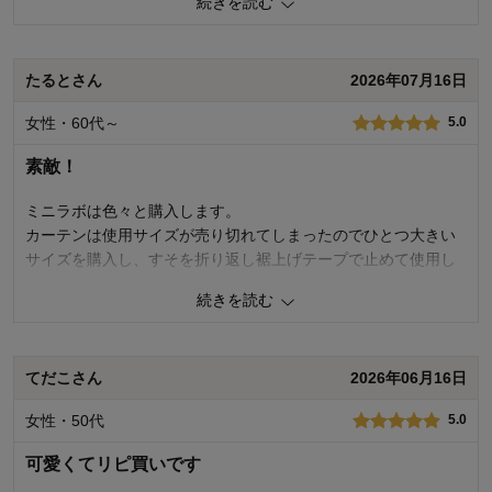
続きを読む
0
人が参考になりました
参考になった
たるとさん
2026年07月16日
価格
4.0
機能
5.0
女性・60代～
5.0
使用感・使いやすさ
4.0
デザイン・色
4.0
素敵！
購入商品：
カメリア, 約１００×１１０×2枚
使用場所：
キッチン
ミニラボは色々と購入します。
購入のきっかけ：
買い替え
カーテンは使用サイズが売り切れてしまったのでひとつ大きい
商品を使う人：
自分
サイズを購入し、すそを折り返し裾上げテープで止めて使用し
ています。
続きを読む
とっても可愛い柄でお部屋が明るくなりました。ミニラボの商
品を少しずつ増やしていきたいです。
てだこさん
2026年06月16日
1
人が参考になりました
参考になった
女性・50代
5.0
価格
5.0
機能
5.0
可愛くてリピ買いです
使用感・使いやすさ
5.0