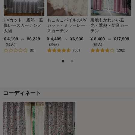
UVカット・遮熱・遮
もこもこパイルのUV
裏地もかわいい遮
像レースカーテン／
カット・ミラーレー
光・遮熱・防音カー
太陽
スカーテン
テン
¥
4,199
～
¥
6,229
¥
4,409
～
¥
6,930
¥
8,460
～
¥
17,909
(税込)
(税込)
(税込)
(
0
)
(
56
)
(
282
)
コーディネート