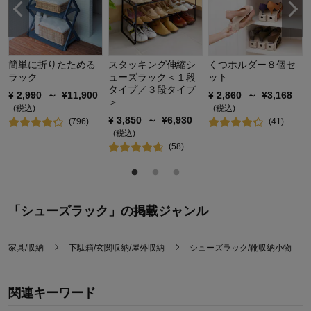
簡単に折りたためる
スタッキング伸縮シ
くつホルダー８個セ
ラック
ューズラック＜１段
ット
タイプ／３段タイプ
¥
2,990
～
¥
11,900
¥
2,860
～
¥
3,168
＞
(税込)
(税込)
¥
3,850
～
¥
6,930
(
796
)
(
41
)
(税込)
(
58
)
「シューズラック」の掲載ジャンル
家具/収納
下駄箱/玄関収納/屋外収納
シューズラック/靴収納小物
関連キーワード