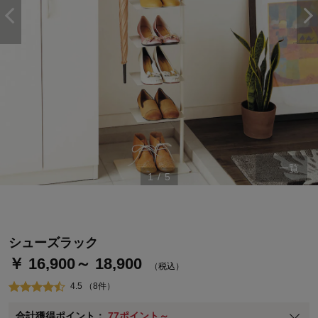
一覧
ステージが上がれば送料無料・返品引取無料！
1
/
5
さらにポイント還元最大16倍！
ベルメゾンご優待サービスについて
ベルメゾン・ポイントについて
シューズラック
￥ 16,900～ 18,900
通常商品送料無料 返品引取無料（JCBのみ）
（税込）
即時入会なら更に500円OFFクーポンプレゼント
4.5 （8件）
ベルメゾン メンバーズカードについて
合計獲得ポイント：
77ポイント～