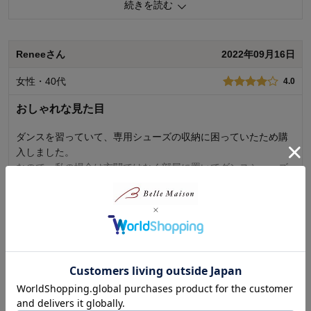
続きを読む
2
人が参考になりました
参考になった
Reneeさん
2022年09月16日
価格
2.0
機能
5.0
女性・40代
4.0
使用感・使いやすさ
5.0
デザイン・色
5.0
おしゃれな見た目
購入商品：
アイボリー, 7段
使用場所：
玄関・廊下
ダンスを習っていて、専用シューズの収納に困っていたため購
購入のきっかけ：
ネットで見つけて
入しました。
商品を使う人：
自分、配偶者、子供
なので、私の場合は玄関ではなく部屋に置いてダンスシューズ
の収納に使っています。
続きを読む
縦型であまり場所を取らず、シンプルでありながらちゃんと重
さもあり安定するので重宝しています。
okomeさん
2021年05月28日
2
人が参考になりました
参考になった
女性・30代
5.0
価格
4.0
機能
4.0
玄関すっきり
使用感・使いやすさ
4.0