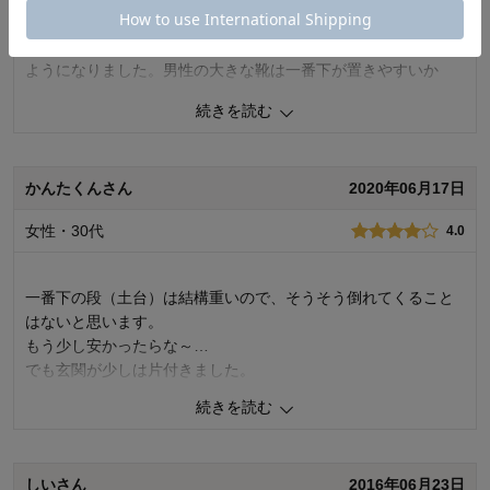
デザイン・色
4.0
家族の靴脱ぎっぱなし対策として購入。特に子どもにはお気に
入りの段があるようで、帰宅したらすすんで靴を乗せてくれる
購入商品：
アイボリー, 5段
使用場所：
寝室
ようになりました。男性の大きな靴は一番下が置きやすいか
購入のきっかけ：
ネットで見つけて
な。
商品を使う人：
自分
続きを読む
5
人が参考になりました
参考になった
かんたくんさん
2020年06月17日
購入商品：
アイボリー, 5段
女性・30代
4.0
一番下の段（土台）は結構重いので、そうそう倒れてくること
はないと思います。
もう少し安かったらな～…
でも玄関が少しは片付きました。
続きを読む
6
人が参考になりました
参考になった
しいさん
2016年06月23日
購入商品：
アイボリー, 5段