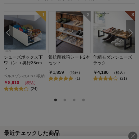
シューズボックス下
銀抗菌靴箱シート2本
伸縮モダンシューズ
ワゴン ＜奥行35cm
セット
ラック
＞
￥
1,859
￥
4,180
（税込）
（税込）
ベルメゾンのスぺパ収納
(
1
)
(
21
)
￥
8,910
（税込）
(
24
)
最近チェックした商品