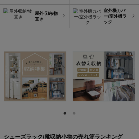
室外機カバ
屋外収納/物
ー/室外機ラ
置き
ック
シューズラック/靴収納小物
の
売れ筋ランキング