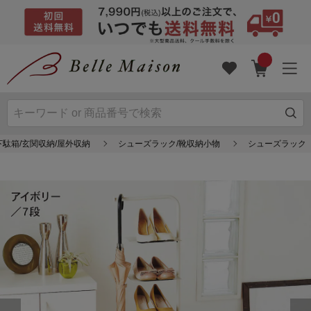
下駄箱/玄関収納/屋外収納
シューズラック/靴収納小物
シューズラック