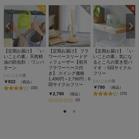
【定期お届け】 「い
【定期お届け】 フラ
【定期お届け】 「い
いことの素」天然精
ワーベースリードデ
いことの素」気にな
油の防虫剤 ：ワンパ
ィフューザー【初月
るところの置き型バ
ターン
フラワーベース付
イオ ：5回サイクル
き】 スイング価格
フリー
いいことの素
1,490円～2,790円：6
いいことの素
￥
922
（税込）
回サイクルフリー
￥
790
（税込）
(
30
)
￥
2,790
(
10
)
（税込）
(
0
)