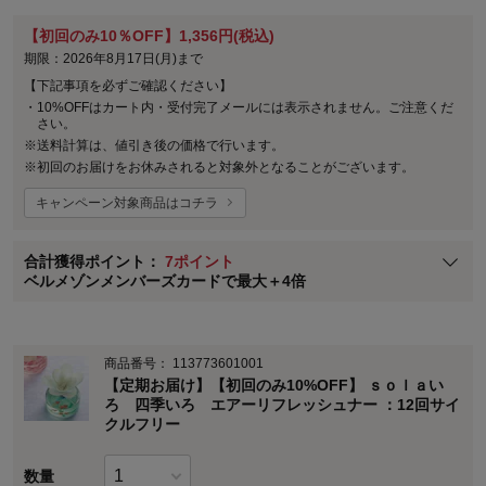
【初回のみ10％OFF】1,356円(税込)
ステージが上がれば送料無料・返品引取無料！
期限：2026年8月17日(月)まで
さらにポイント還元最大16倍！
【下記事項を必ずご確認ください】
ベルメゾンご優待サービスについて
・
10%OFFはカート内・受付完了メールには表示されません。ご注意くだ
さい。
ベルメゾン・ポイントについて
※
送料計算は、値引き後の価格で行います。
※
初回のお届けをお休みされると対象外となることがございます。
通常商品送料無料 返品引取無料（JCBのみ）
即時入会なら更に500円OFFクーポンプレゼント
キャンペーン対象商品はコチラ
ベルメゾン メンバーズカードについて
合計獲得ポイント：
7ポイント
※
メンバーズカードの加算ポイントはステージ倍率適用前の基本ポイント
ベルメゾンメンバーズカードで最大＋4倍
に対して適用されます。
商品番号：
113773601001
【定期お届け】【初回のみ10%OFF】 ｓｏｌａい
ろ 四季いろ エアーリフレッシュナー ：12回サイ
クルフリー
数量