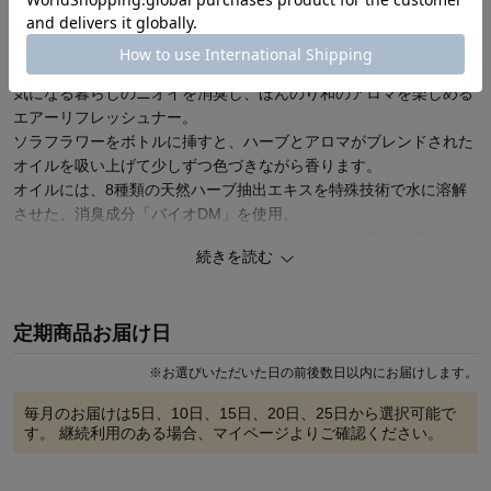
込））
※2026年8月17日(月)まで
気になる暮らしのニオイを消臭し、ほんのり和のアロマを楽しめる
エアーリフレッシュナー。
ソラフラワーをボトルに挿すと、ハーブとアロマがブレンドされた
オイルを吸い上げて少しずつ色づきながら香ります。
オイルには、8種類の天然ハーブ抽出エキスを特殊技術で水に溶解
させた、消臭成分「バイオDM」を使用。
タバコや生ゴミ、トイレのイヤなニオイなど、生活空間で気になる
続きを読む
ニオイの消臭に優れた効果を発揮します。
天然ハーブで消臭した後は、ハーブの香りに日本の草花をミックス
した、やさしい和の香りがほんのり漂います。
定期商品お届け日
マメ科の植物・ソラの茎実から手作りしたソラフラワーは、和の花
をイメージ。
※
お選びいただいた日の前後数日以内にお届けします。
ボトルの底面にも日本の四季を彩る絵柄をデザインし、見る角度に
よってボトルに映ってキレイです。
毎月のお届けは
5日、10日、15日、20日、25日
から選択可能で
す。 継続利用のある場合、マイページよりご確認ください。
●ソラフラワーがオイルを吸い上げて色づきながら芳香
●8種類の天然ハーブで消臭