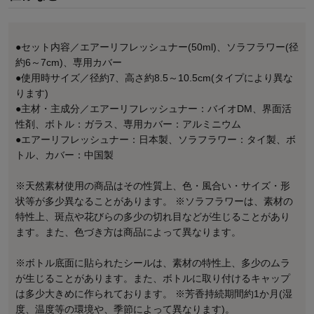
●セット内容／エアーリフレッシュナー(50ml)、ソラフラワー(径
約6～7cm)、専用カバー
●使用時サイズ／径約7、高さ約8.5～10.5cm(タイプにより異な
ります)
●主材・主成分／エアーリフレッシュナー：バイオDM、界面活
性剤、ボトル：ガラス、専用カバー：アルミニウム
●エアーリフレッシュナー：日本製、ソラフラワー：タイ製、ボ
トル、カバー：中国製
※天然素材使用の商品はその性質上、色・風合い・サイズ・形
状等が多少異なることがあります。 ※ソラフラワーは、素材の
特性上、斑点や花びらの多少の切れ目などが生じることがあり
ます。また、色づき方は商品によって異なります。
※ボトル底面に貼られたシールは、素材の特性上、多少のムラ
が生じることがあります。また、ボトルに取り付けるキャップ
は多少大きめに作られております。 ※芳香持続期間約1か月(湿
度、温度等の環境や、季節によって異なります)。