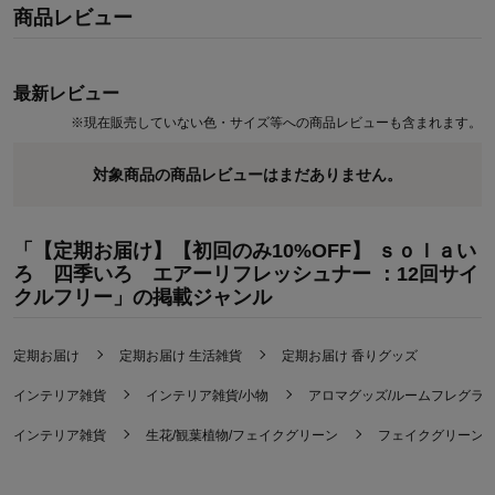
●インテリア感覚でお部屋に
商品レビュー
【定期お届け商品のご注文に際してのご案内】
●定期商品は、通常商品とは別のご注文・お届けとなります。
最新レビュー
●商品ごとにお届け日やお支払い方法が異なる場合、
※
現在販売していない色・サイズ等への商品レビューも含まれます。
別々のお届けとなり、送料が別途発生いたします。
対象商品の商品レビューはまだありません。
定期お届けのご利用方法について
ーーーーーーーーーーーーーーーーーーーーーー
★こちらの商品は単品でデザインを選んでご購入いただけます
「【定期お届け】【初回のみ10%OFF】 ｓｏｌａい
ーーーーーーーーーーーーーーーーーーーーーー
ろ 四季いろ エアーリフレッシュナー ：12回サイ
気になるけどデザインは選びたい方は、お届け日を指定できる通常
クルフリー」の掲載ジャンル
商品(単品)がおすすめ！
※定期お届け商品と価格・カートが異なります
定期お届け
定期お届け 生活雑貨
定期お届け 香りグッズ
通常商品(単品)からご購入
ーーーーーーーーーーーーーーーーーーー
インテリア雑貨
インテリア雑貨/小物
アロマグッズ/ルームフレグラ
インテリア雑貨
生花/観葉植物/フェイクグリーン
フェイクグリーン/