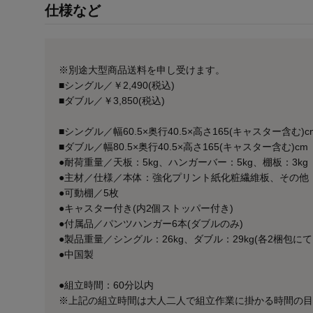
仕様など
※別途大型商品送料を申し受けます。
■シングル／￥2,490(税込)
■ダブル／￥3,850(税込)
■シングル／幅60.5×奥行40.5×高さ165(キャスター含む)c
■ダブル／幅80.5×奥行40.5×高さ165(キャスター含む)cm
●耐荷重量／天板：5kg、ハンガーバー：5kg、棚板：3kg
●主材／仕様／本体：強化プリント紙化粧繊維板、その他
●可動棚／5枚
●キャスター付き(内2個ストッパー付き)
●付属品／パンツハンガー6本(ダブルのみ)
●製品重量／シングル：26kg、ダブル：29kg(各2梱包にて
●中国製
●組立時間：60分以内
※上記の組立時間は大人二人で組立作業に掛かる時間の目