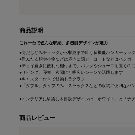
商品説明
これ一台で色んな収納。多機能デザインが魅力
●身だしなみチェックから収納まで叶う多機能ハンガーラッ
●畳んだ衣類や小物などは扉内に隠せ、コートなどはハンガ
●チョイ置きに便利な棚付きで、バッグやシューズを置くの
●リビング、寝室、玄関にと幅広いシーンで活躍します
●キャスター付きで移動もラクラク
●「ダブル」タイプのみ、スラックスなどの収納に便利なパ
●インテリアに馴染む木目調デザインは「ホワイト」と「ナチ
商品レビュー