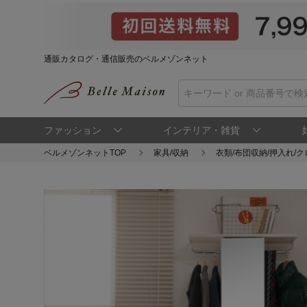
通販カタログ・通信販売のベルメゾンネット
ファッション
インテリア・雑貨
ベルメゾンネットTOP
家具/収納
衣類/布団収納/押入れ/