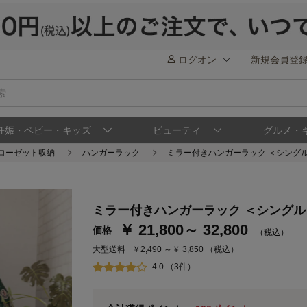
ログオン
新規会員登
妊娠・ベビー・キッズ
ビューティ
グルメ・
クローゼット収納
ハンガーラック
ミラー付きハンガーラック ＜シング
ステージが上がれば送料無料・返品引取無料
ミラー付きハンガーラック ＜シング
さらにポイント還元最大16倍！
￥ 21,800～ 32,800
価格
（税込）
ベルメゾンご優待サービスについて
ベル
大型送料
￥2,490 ～￥ 3,850
（税込）
通常商品送料無料 返品引取無料（JCBのみ）
4.0 （3件）
即時入会なら更に500円OFFクーポンプレゼン
ベルメゾン メンバーズカードについて