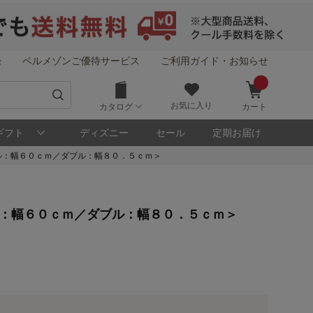
録
ベルメゾンご優待サービス
ご利用ガイド・お知らせ
お気に入り
カタログ
カート
ギフト
ディズニー
セール
定期お届け
ル：幅６０ｃｍ／ダブル：幅８０．５ｃｍ＞
！
ル：幅６０ｃｍ／ダブル：幅８０．５ｃｍ＞
メゾン・ポイントについて
ト