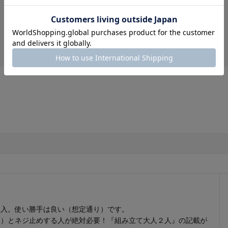
総合評価
4.0
1人
1人
0人
(3)
0人
購入。使い勝手は良い（想定通り）です。
人）とネジ止めする人が絶対必要！『組み立て大人２人』の記載が