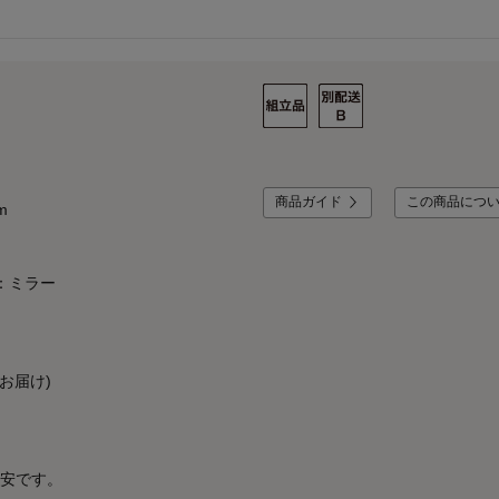
商品ガイド
この商品につ
m
：ミラー
お届け)
安です。