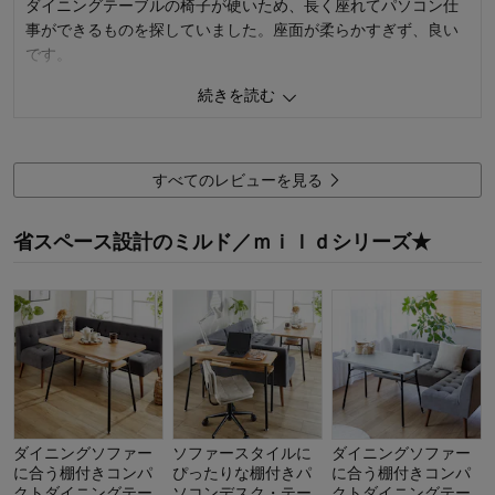
ダイニングテーブルの椅子が硬いため、長く座れてパソコン仕
購入のきっかけ：
ネットで見つけて
事ができるものを探していました。座面が柔らかすぎず、良い
商品を使う人：
自分
です。
続きを読む
6
人が参考になりました
参考になった
価格
3.0
機能
5.0
すべてのレビューを見る
使用感・使いやすさ
5.0
デザイン・色
5.0
省スペース設計のミルド／ｍｉｌｄシリーズ★
購入商品：
サンドベージュ, 1人掛け
使用場所：
ダイニング
購入のきっかけ：
ネットで見つけて
商品を使う人：
自分
ダイニングソファー
ソファースタイルに
ダイニングソファー
に合う棚付きコンパ
ぴったりな棚付きパ
に合う棚付きコンパ
クトダイニングテー
ソコンデスク・テー
クトダイニングテー