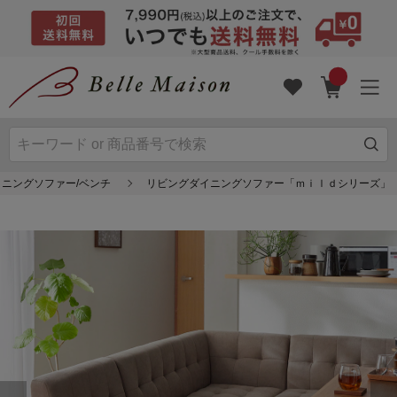
イニングソファー/ベンチ
リビングダイニングソファー「ｍｉｌｄシリーズ」