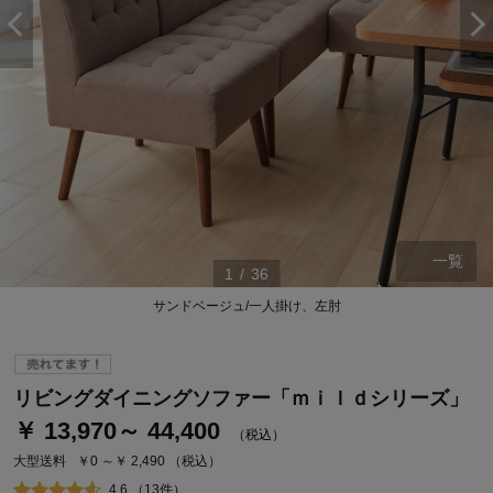
一覧
1
/
36
サンドベージュ/一人掛け、左肘
ステージが上がれば送料無料・返品引取無料！
さらにポイント還元最大16倍！
ベルメゾンご優待サービスについて
リビングダイニングソファー「ｍｉｌｄシリーズ」
ベルメゾン・ポイントについて
￥ 13,970～ 44,400
（税込）
通常商品送料無料 返品引取無料（JCBのみ）
大型送料
￥0 ～￥ 2,490
（税込）
即時入会なら更に500円OFFクーポンプレゼント
4.6 （13件）