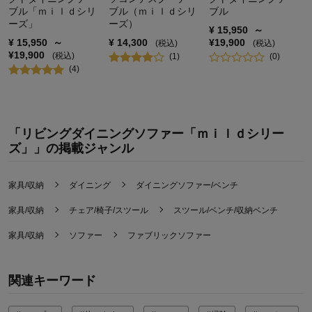
ブル「ｍｉｌｄシリ
ブル（ｍｉｌｄシリ
ブル
ーズ」
ーズ）
¥
15,950
～
¥
15,950
～
¥
14,300
¥
19,900
(税込)
(税込)
¥
19,900
(税込)
(
1
)
(
0
)
(
4
)
「リビングダイニングソファー「ｍｉｌｄシリー
ズ」」の掲載ジャンル
家具/収納
ダイニング
ダイニングソファー/ベンチ
家具/収納
チェア/椅子/スツール
スツール/ベンチ/収納ベンチ
家具/収納
ソファー
ファブリックソファー
関連キーワード