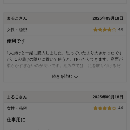
デザイン・色
4.0
迫感が無く 下に空間があり 掃除もしやすい
購入商品：
ダークブルー, 肘なし
使用場所：
リビング
まるこさん
2025年09月18日
5
人が参考になりました
参考になった
購入のきっかけ：
ネットで見つけて
商品を使う人：
自分、配偶者、両親、子供、来客用、そ
女性・秘密
4.0
の他
価格
5.0
機能
5.0
便利です
使用感・使いやすさ
5.0
デザイン・色
5.0
1人掛けと一緒に購入しました。思っていたより大きかったです
が、1人掛けの隣りに置いて使うと、ゆったりできます。座面が
購入商品：
グレー, スツール
使用場所：
リビング
柔らかすぎないのが良いです。組み立ては、足を取り付けるだ
購入のきっかけ：
ネットで見つけて
けなので簡単でした。
商品を使う人：
自分、配偶者、両親、子供、来客用、そ
続きを読む
の他
2
人が参考になりました
参考になった
まるこさん
2025年09月18日
価格
3.0
機能
5.0
女性・秘密
4.0
使用感・使いやすさ
5.0
デザイン・色
5.0
仕事用に
購入商品：
サンドベージュ, スツール
使用場所：
ダイニング