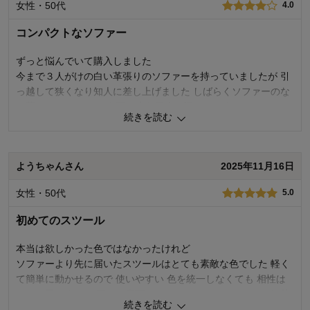
女性・50代
4.0
使用感・使いやすさ
5.0
デザイン・色
5.0
コンパクトなソファー
購入商品：
ダークブルー, 1人掛け
使用場所：
リビング
ずっと悩んでいて購入しました
購入のきっかけ：
転居・引越
今まで３人がけの白い革張りのソファーを持っていましたが 引
商品を使う人：
自分
っ越して狭くなり知人に差し上げました しばらくソファーのな
い暮らしをしていて 今回は違う用途で探していました
続きを読む
モタモタしていたらベンチは売り切れになってしまい残念でし
た 色で迷い 汚れが目だたないにしましたが 先に届いたグレー
が部屋にはしっくりきているように感じました 色が違っても同
ようちゃんさん
2025年11月16日
じソファーのブランドで相性はいいです
ソファーにしては軽いので 移動が楽です
女性・50代
5.0
繋げて使ったり L時型にしてみたり テーブル挟んで対面に置い
てみたり 楽しんで使えそうです
初めてのスツール
5
人が参考になりました
参考になった
本当は欲しかった色ではなかったけれど
ソファーより先に届いたスツールはとても素敵な色でした 軽く
価格
4.0
て簡単に動かせるので 使いやすい 色を統一しなくても 相性は
機能
4.0
いいと思いました 硬めの座面なので、トレイにコーヒーや紅茶
使用感・使いやすさ
4.0
続きを読む
などを置いて ちょっとしたテーブルのようにも使っています 圧