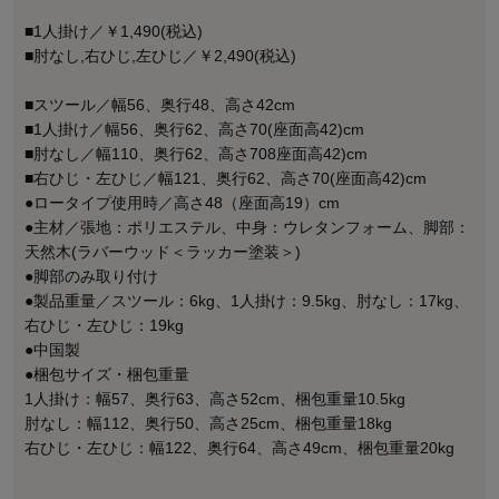
■1人掛け／￥1,490(税込)
■肘なし,右ひじ,左ひじ／￥2,490(税込)
■スツール／幅56、奥行48、高さ42cm
■1人掛け／幅56、奥行62、高さ70(座面高42)cm
■肘なし／幅110、奥行62、高さ708座面高42)cm
■右ひじ・左ひじ／幅121、奥行62、高さ70(座面高42)cm
●ロータイプ使用時／高さ48（座面高19）cm
●主材／張地：ポリエステル、中身：ウレタンフォーム、脚部：
天然木(ラバーウッド＜ラッカー塗装＞)
●脚部のみ取り付け
●製品重量／スツール：6kg、1人掛け：9.5kg、肘なし：17kg、
右ひじ・左ひじ：19kg
●中国製
●梱包サイズ・梱包重量
1人掛け：幅57、奥行63、高さ52cm、梱包重量10.5kg
肘なし：幅112、奥行50、高さ25cm、梱包重量18kg
右ひじ・左ひじ：幅122、奥行64、高さ49cm、梱包重量20kg