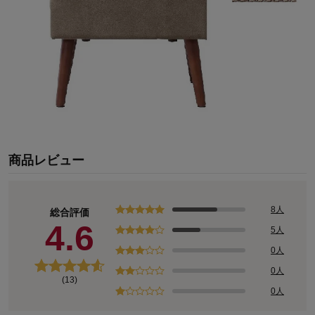
商品レビュー
8人
総合評価
4.6
5人
0人
0人
(13)
0人