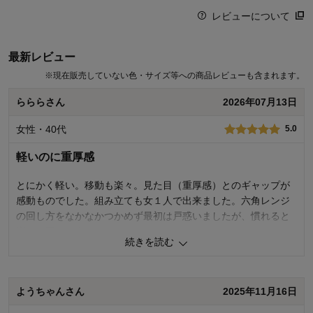
レビューについて
最新レビュー
※
現在販売していない色・サイズ等への商品レビューも含まれます。
らららさん
2026年07月13日
女性・40代
5.0
軽いのに重厚感
とにかく軽い。移動も楽々。見た目（重厚感）とのギャップが
感動ものでした。組み立ても女１人で出来ました。六角レンジ
の回し方をなかなかつかめず最初は戸惑いましたが、慣れると
楽々。買ってよかったです。
続きを読む
1
人が参考になりました
参考になった
ようちゃんさん
2025年11月16日
価格
4.0
機能
5.0