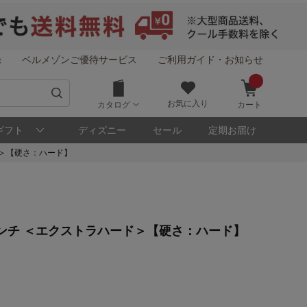
録
ベルメゾンご優待サービス
ご利用ガイド・お知らせ
お気に入り
カタログ
カート
ギフト
ディズニー
セール
定期お届け
＞【硬さ：ハード】
！
ンチ ＜エクストラハード＞【硬さ：ハード】
メゾン・ポイントについて
ト