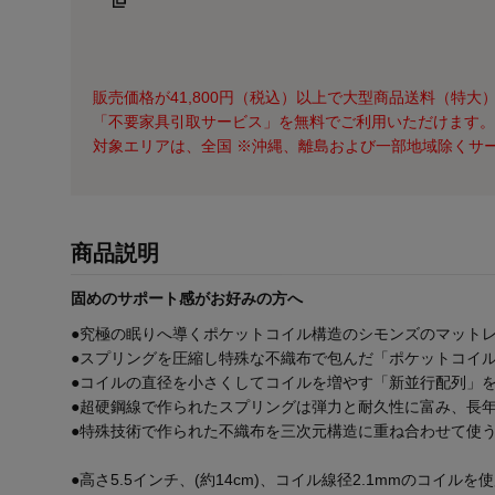
販売価格が41,800円（税込）以上で大型商品送料（特大）
「不要家具引取サービス」を無料でご利用いただけます。
対象エリアは、全国 ※沖縄、離島および一部地域除くサ
商品説明
固めのサポート感がお好みの方へ
●究極の眠りへ導くポケットコイル構造のシモンズのマット
●スプリングを圧縮し特殊な不織布で包んだ「ポケットコイ
●コイルの直径を小さくしてコイルを増やす「新並行配列」
●超硬鋼線で作られたスプリングは弾力と耐久性に富み、長
●特殊技術で作られた不織布を三次元構造に重ね合わせて使
●高さ5.5インチ、(約14cm)、コイル線径2.1mmのコイルを