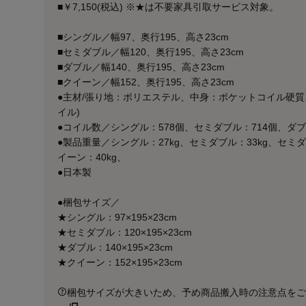
■￥7,150(税込) ※★は不要家具引取サービス対象。
■シングル／幅97、奥行195、高さ23cm
■セミダブル／幅120、奥行195、高さ23cm
■ダブル／幅140、奥行195、高さ23cm
■クイーン／幅152、奥行195、高さ23cm
●主材/張り地：ポリエステル、中身：ポケットコイル硬質ス
イル)
●コイル数／シングル：578個、セミダブル：714個、ダブ
●製品重量／シングル：27kg、セミダブル：33kg、セミダ
イーン：40kg、
●日本製
●梱包サイズ／
★シングル：97×195×23cm
★セミダブル：120×195×23cm
★ダブル：140×195×23cm
★クイーン：152×195×23cm
梱包サイズが大きいため、予め商品搬入時の注意点をご