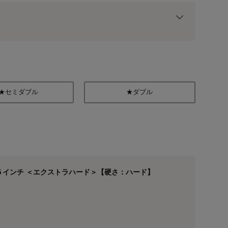
用前の基本ポイントに対して適用されます。
★セミダブル
★ダブル
５インチ ＜エクストラハード＞【硬さ：ハード】