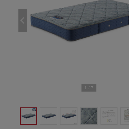
1
/
7