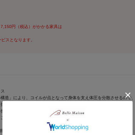
7,150円（税込）がかかる家具は
ービスとなります。
レス
ル構造」により、コイルが点となって身体を支え体圧を分散させるので
を採用し、マットレスの隅々まで素晴らしい寝心地を保ちます
年使ってもしっかりとしたサポート力で体を支えてくれます
うことで、通気性にも配慮しています
使用