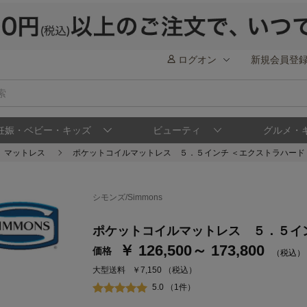
ログオン
新規会員登
妊娠・ベビー・キッズ
ビューティ
グルメ・
マットレス
ポケットコイルマットレス ５．５インチ ＜エクストラハード
シモンズ/Simmons
ステージが上がれば送料無料・返品引取無料
ポケットコイルマットレス ５．５イ
さらにポイント還元最大16倍！
￥ 126,500～ 173,800
価格
（税込）
ベルメゾンご優待サービスについて
ベル
大型送料
￥7,150
（税込）
通常商品送料無料 返品引取無料（JCBのみ）
5.0 （1件）
即時入会なら更に500円OFFクーポンプレゼン