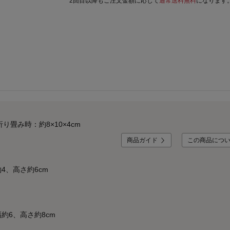
2回目以降もご注文金額に応じて
通常送料無料
になります
り畳み時：約8×10×4cm
商品ガイド
この商品につ
4、高さ約6cm
約6、高さ約8cm