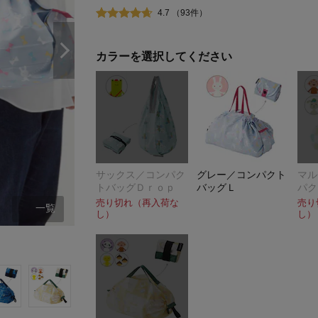
4.7 （93件）
カラーを選択してください
サックス／コンパク
グレー／コンパクト
マル
トバッグＤｒｏｐ
バッグＬ
パク
売り切れ（再入荷な
売り
一覧
し）
し）
アルリィ（コンパクトバッグDrop）／サ