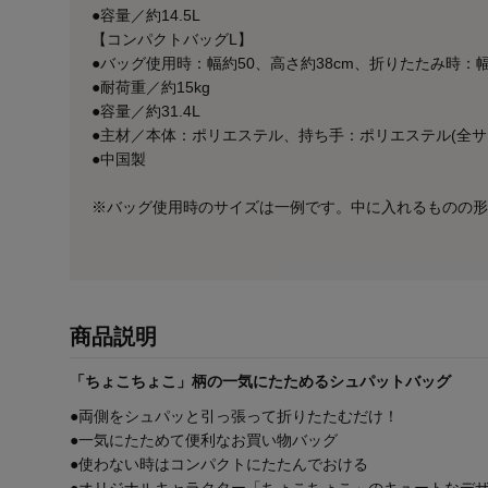
●容量／約14.5L
【コンパクトバッグL】
●バッグ使用時：幅約50、高さ約38cm、折りたたみ時：幅約
●耐荷重／約15kg
●容量／約31.4L
●主材／本体：ポリエステル、持ち手：ポリエステル(全
●中国製
※バッグ使用時のサイズは一例です。中に入れるものの形
商品説明
「ちょこちょこ」柄の一気にたためるシュパットバッグ
●両側をシュパッと引っ張って折りたたむだけ！
●一気にたためて便利なお買い物バッグ
●使わない時はコンパクトにたたんでおける
●オリジナルキャラクター「ちょこちょこ」のキュートなデ