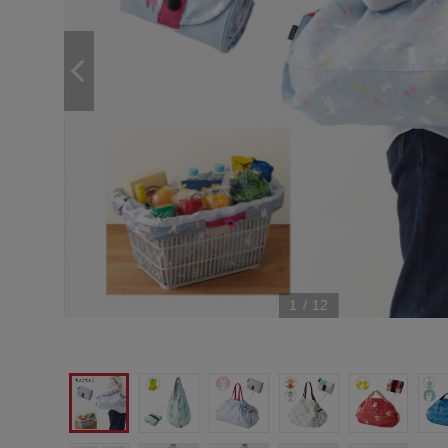
1
/
12