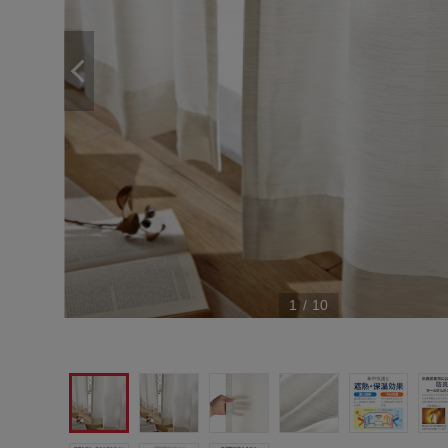
1
/
10