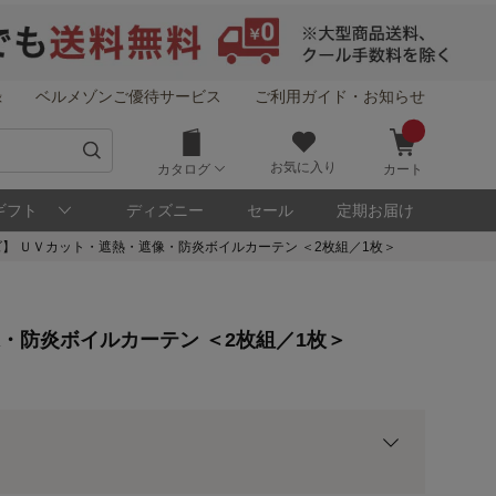
録
ベルメゾンご優待サービス
ご利用ガイド・お知らせ
お気に入り
カタログ
カート
ギフト
ディズニー
セール
定期お届け
ズ】 ＵＶカット・遮熱・遮像・防炎ボイルカーテン ＜2枚組／1枚＞
！
メゾン・ポイントについて
像・防炎ボイルカーテン ＜2枚組／1枚＞
ト
用前の基本ポイントに対して適用されます。