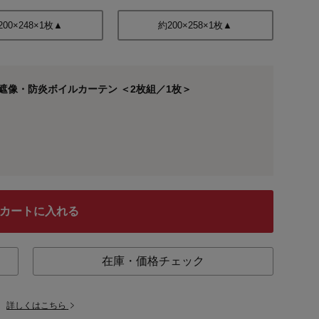
200×248×1枚▲
約200×258×1枚▲
遮像・防炎ボイルカーテン ＜2枚組／1枚＞
カートに入れる
在庫・価格チェック
。
詳しくはこちら