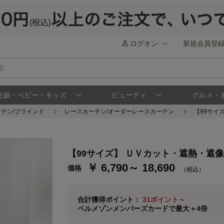
ログオン
新規会員登
妊娠・ベビー・キッズ
ビューティ
グルメ・
ーテン/ブラインド
レースカーテン/オーダーレースカーテン
【99サイ
ステージが上がれば送料無料・返品引取無料
さらにポイント還元最大16倍！
ベルメゾンご優待サービスについて
ベル
【99サイズ】 ＵＶカット・遮熱・遮
￥ 6,790～ 18,690
価格
通常商品送料無料 返品引取無料（JCBのみ）
（税込）
即時入会なら更に500円OFFクーポンプレゼン
ベルメゾン メンバーズカードについて
合計獲得ポイント：
31ポイント～
ベルメゾンメンバーズカードで最大＋4倍
※
メンバーズカードの加算ポイントはステージ倍率適