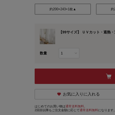
約200×243×1枚▲
約
【99サイズ】 ＵＶカット・遮熱・
数量
お気に入りに入れる
はじめてのお買い物は
通常送料無料。
2回目以降もご注文金額に応じて
通常送料無料
になります