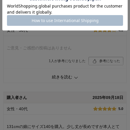
1
人が参考になりました
参考になった
品質
5.0
購入者さん
2025年09月26日
お子さまのお気に入り度
5.0
デザイン
5.0
女性・50代
着心地･使用感
4.0
5.0
購入商品：
ブルー, 130
体型：
標準
ご意見・ご感想の投稿はありません
お子さまの性別：
女の子
お子様の年齢：
6～9歳
1
人が参考になりました
参考になった
品質
4.0
続きを読む
お子さまのお気に入り度
4.0
デザイン
5.0
着心地･使用感
4.0
購入者さん
2025年09月18日
購入商品：
ブルー, 160
体型：
女性・40代
5.0
お子さまの性別：
お子様の年齢：
131cmの娘にサイズ140を購入。少し丈が長めですが本人とて