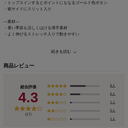
・トップスインするとポイントにもなるゴールド色ボタン
・裾サイドにスリット入り
―素材―
・暑い季節も涼しくはける薄手素材
・よく伸びるストレッチ入りで動きやすい
―機能―
続きを読む
・ウエストは総ゴム仕様で脱ぎはきラクチン
・前後に左右ポケット付き
商品レビュー
9人
総合評価
4.3
6人
1人
0人
(17)
1人