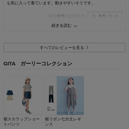
も気に入って着ています。動きやすいそうです。
1
人が参考になりました
参考になった
続きを読む
品質
5.0
お子さまのお気に入り度
5.0
デザイン
5.0
着心地･使用感
5.0
すべてのレビューを見る
購入商品：
ブルー, 140
体型：
標準
GITA ガーリーコレクション
お子さまの性別：
女の子
お子様の年齢：
6～9歳
裾スカラップショー
裾リボン七分丈レギ
トパンツ
ンス