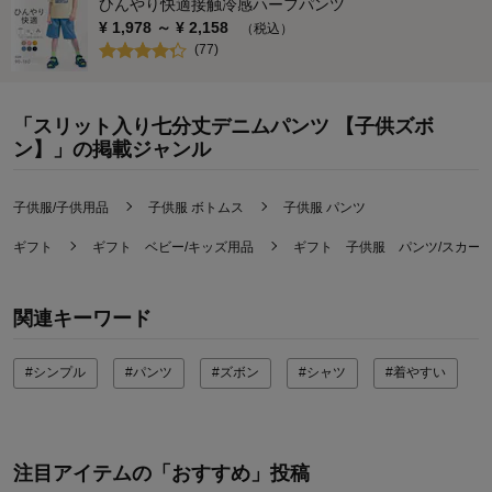
ひんやり快適接触冷感ハーフパンツ
¥
1,978
～ ¥
2,158
（税込）
(
77
)
「スリット入り七分丈デニムパンツ 【子供ズボ
ン】」の掲載ジャンル
子供服/子供用品
子供服 ボトムス
子供服 パンツ
ギフト
ギフト ベビー/キッズ用品
ギフト 子供服 パンツ/スカー
関連キーワード
#シンプル
#パンツ
#ズボン
#シャツ
#着やすい
注目アイテムの「おすすめ」投稿