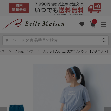
ムス
子供服 パンツ
スリット入り七分丈デニムパンツ 【子供ズボン】