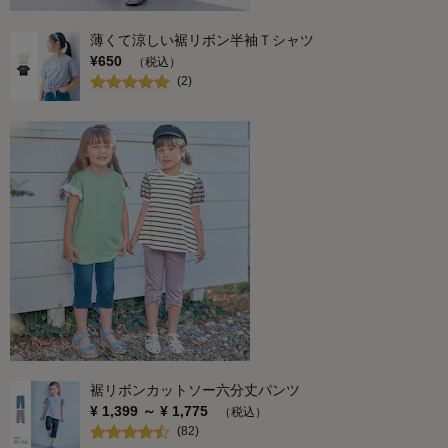
薄くて涼しい裾リボン半袖Ｔシャツ
¥
650
（税込）
(
2
)
裾リボンカットソー六分丈パンツ
¥
1,399
～ ¥
1,775
（税込）
(
82
)