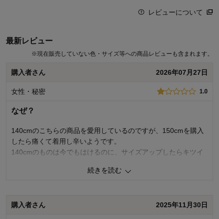
レビューについて
最新レビュー
※
現在販売していない色・サイズ等への商品レビューも含まれます。
購入者さん
2026年07月27日
女性・秘密
1.0
なぜ？
140cmのこちらの商品を愛用しているのですが、150cmを購入
したら痛くて着用し辛いようです。
140cmのものは今でもはけるのに、サイズアップしたらキツイ
とはこれいかに？
続きを読む
商品のご購入、ならびにレビューへのご投稿ありがとうございます。
ご満足いただけるサイズ感ではなかったとのこと、誠に申し訳ござい
購入者さん
2025年11月30日
ません。 本商品は生産時に製品洗い加工をかけることでデニム特有の
風合いを出しており、加工の特性上、個体により多少のサイズ差が出