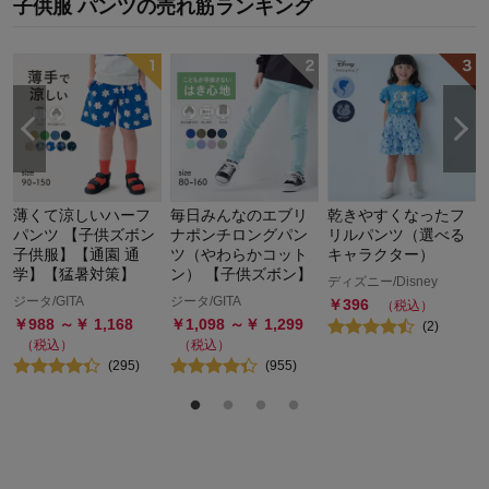
子供服 パンツ
の
売れ筋ランキング
薄くて涼しいハーフ
毎日みんなのエブリ
乾きやすくなったフ
パンツ 【子供ズボン
ナポンチロングパン
リルパンツ（選べる
子供服】【通園 通
ツ（やわらかコット
キャラクター）
学】【猛暑対策】
ン） 【子供ズボン】
ディズニー/Disney
ジータ/GITA
ジータ/GITA
￥
396
（税込）
￥
988
～￥
1,168
￥
1,098
～￥
1,299
(
2
)
（税込）
（税込）
(
295
)
(
955
)