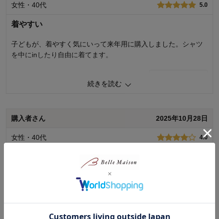
女性・40代
5.0
てしまうため、着用感に差が出てきてしまう場合がございます。出荷
前検品にて弊社基準内の商品をお届けしておりますが、更なる検品の
着やすい
強化を指導してまいります。 今後もお客様により満足度の高い商品を
お届けできるよう努力をしてまいります。貴重なご意見ありがとうご
ざいました。
子どもが、着やすく気にいって来年用に購入しました。シャツ
を中にinしたり自由に着てます。
千趣会 担当者
1
人が参考になりました
参考になった
続きを読む
0
人が参考になりました
参考になった
品質
4.0
お子さまのお気に入り度
5.0
デザイン
5.0
購入者さん
2025年10月28日
購入商品：
ブルー, 150
着心地･使用感
4.0
体型：
品質：
女性・40代
4.0
お子さまのお気に入り度：
購入商品：
ブルー, 140
デザイン：
体型：
標準
履きやすい
お子さまの性別：
お子さまの性別：
女の子
着心地･使用感：
お子様の年齢：
6～9歳
ぴったりしたのが苦手な娘が履きやすいとよく着ています。来
お子様の年齢：
年も着れるように130を購入しました。118㌢の娘が着ると裾が
足首くらいになりますが特に問題ないです。
続きを読む