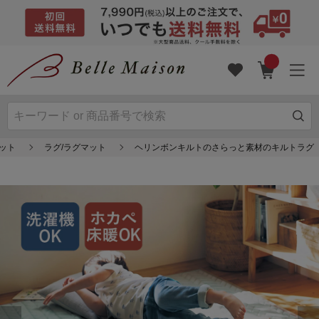
マット
ラグ/ラグマット
ヘリンボンキルトのさらっと素材のキルトラグ