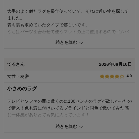
価格
4.0
機能
5.0
大手のよく似たラグを長年使っていて、それに近い物を探して
使用感・使いやすさ
5.0
ました。
デザイン・色
5.0
表も裏も求めていたタイプで嬉しいです。
うちはパーツを合わせて使うマットの上に使用するのでゴムバ
購入商品：
ミントグリーン, 約１８５×１８５
使用場所：
その他
ンドは不要ですが。
購入のきっかけ：
続きを読む
買い替え
もう日は当たっていない時間帯で気温22度の少し風のある日に
商品を使う人：
自分
洗濯しても乾きが早かったです。
生地に少しテカリがありますが色合いは気に入ってます。
てるさん
2026年06月10日
この大きさの物を配送してもらえるのは助かります。
女性・秘密
4.0
1
人が参考になりました
参考になった
小さめのラグ
価格
5.0
機能
4.0
テレビとソファの間に敷くのに130センチのラグが欲しかったの
使用感・使いやすさ
5.0
で購入！色も窓に付けいてるブラインドと同色で敷いてみた感
デザイン・色
5.0
じ一体感がありとても気に入っています！
購入商品：
ミントグリーン, 約１８５×２３５
続きを読む
使用場所：
リビング
2
人が参考になりました
参考になった
購入のきっかけ：
買い替え