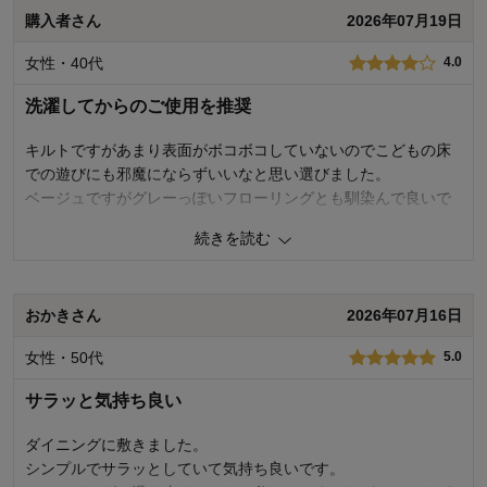
購入者さん
2026年07月19日
女性・40代
4.0
洗濯してからのご使用を推奨
キルトですがあまり表面がボコボコしていないのでこどもの床
での遊びにも邪魔にならずいいなと思い選びました。
ベージュですがグレーっぽいフローリングとも馴染んで良いで
す。
続きを読む
肌触りはかなりシャリ感があってかためです。
ジョイントマットを捨てて代わりに敷いたので、薄くなった印
象が強く防音の部分は変わりそうですがそこはアンダーラグの
おかきさん
2026年07月16日
効果を期待したいです。
12キロの洗濯機で普通に洗えました。脱水も問題なく回りまし
女性・50代
5.0
た。
ただ…！届いた時の袋の中にクモがいました…。
サラッと気持ち良い
開封前だったので運ばれてきたのだろうと思います。
どんな倉庫で管理されていたのかわからないので気持ち悪かっ
ダイニングに敷きました。
たですがそれこそ洗えるタイプでよかったです。
シンプルでサラッとしていて気持ち良いです。
もちろん一緒に買ったアンダーラグもちゃんと洗いました。