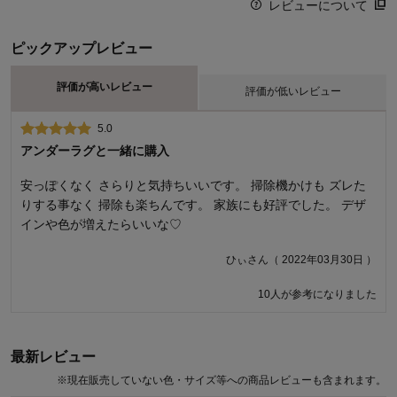
レビューについて
ピックアップレビュー
評価が高いレビュー
評価が低いレビュー
5.0
1.0
アンダーラグと一緒に購入
色が写真と違いすぎて困惑
安っぽくなく さらりと気持ちいいです。 掃除機かけも ズレた
ミントグリーンを購入しました。多少の色の差は通販なので納
りする事なく 掃除も楽ちんです。 家族にも好評でした。 デザ
得はしてるのですが全然グリーンでなく生地を裏返しで縫って
インや色が増えたらいいな♡
しまった？というくらい白っぽくフチの生地もベージュの方の
フチの色に近いです。このような仕様なのか不良なのか困惑し
ひぃさん（ 2022年03月30日 ）
てます(+_+)
10人が参考になりました
購入者さん（ 2022年04月27日 ）
21人が参考になりました
最新レビュー
※
現在販売していない色・サイズ等への商品レビューも含まれます。