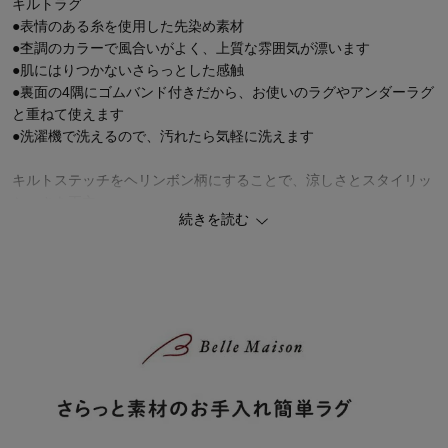
キルトラグ
●表情のある糸を使用した先染め素材
●杢調のカラーで風合いがよく、上質な雰囲気が漂います
●肌にはりつかないさらっとした感触
●裏面の4隅にゴムバンド付きだから、お使いのラグやアンダーラグ
と重ねて使えます
●洗濯機で洗えるので、汚れたら気軽に洗えます
キルトステッチをヘリンボン柄にすることで、涼しさとスタイリッ
シュさを両立
続きを読む
乾きやすい素材だから、いつもさらさらで気持ちよく使えます
#夏用のラグ・カーペット