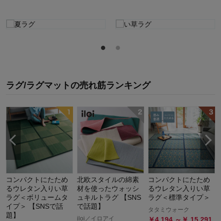
ラグ/ラグマット
の
売れ筋ランキング
コンパクトにたため
北欧スタイルの綿素
コンパクトにたため
るウレタン入りい草
材を使ったウォッシ
るウレタン入りい草
ラグ＜ボリュームタ
ュキルトラグ 【SNS
ラグ＜標準タイプ＞
イプ＞ 【SNSで話
で話題】
タタミウォーク
題】
iloi／イロアイ
￥
4,194
～￥
15,291