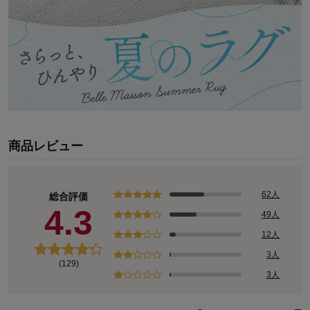
商品レビュー
62人
総合評価
4.3
49人
12人
3人
(129)
3人