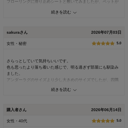
フローリングに滑り止めシートと敷いてみましたが、ペットが
走るとグチャグチャにズレてしまうので、四隅のズレ防止ゴム
続きを読む
2
人が参考になりました
参考になった
に粘着付きタイルマットを付けて敷くとズレなくなりました。
価格
5.0
1
人が参考になりました
参考になった
機能
5.0
sakuraさん
2026年07月03日
使用感・使いやすさ
5.0
価格
5.0
デザイン・色
5.0
女性・秘密
5.0
機能
4.0
使用感・使いやすさ
5.0
購入商品：
ベージュ, 約１８５×２３５
デザイン・色
5.0
使用場所：
子供部屋
さらっとしていて気持ちいいです。
購入のきっかけ：
ネットで見つけて
商品を使う人：
自分、配偶者、両親、子供
購入商品：
オレンジ, 約１８５×１８５
色も思ったより落ち着いた感じで、明る過ぎず部屋にも馴染み
使用場所：
ダイニング
ました。
購入のきっかけ：
買い替え
アンダーラグのサイズより少し大きめのサイズでしたが、四隅
にゴムがついているので
続きを読む
丁度良かったです。
ただちょっとショックだったのが、商品が届いた日に値下げの
お知らせが来たことでした。
購入者さん
2026年06月14日
1
人が参考になりました
参考になった
女性・40代
5.0