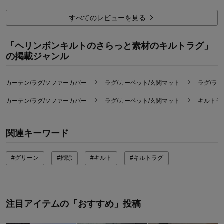
価格
3.0
機能
4.0
すべてのレビューを見る
使用感・使いやすさ
4.0
デザイン・色
4.0
「ヘリンボンキルトのさらっと素材のキルトラグ」
購入商品：
グレー, 約１３０×１８５
の掲載ジャンル
使用場所：
リビング
購入のきっかけ：
ネットで見つけて
商品を使う人：
自分、配偶者、来客用
カーテン/ラグ/ソファーカバー
ラグ/カーペット/玄関マット
ラグ/ラ
カーテン/ラグ/ソファーカバー
ラグ/カーペット/玄関マット
キルトラ
関連キーワード
#グリーン
#掃除
#キルト
#キルトラグ
注目アイテムの「おすすめ」投稿