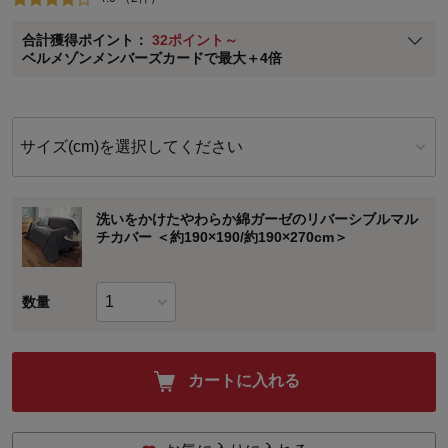
ベルメゾン メンバーズカードについて
合計獲得ポイント：
32ポイント～
※
メンバーズカードの加算ポイントはステージ倍率適用前の基本ポイント
ベルメゾンメンバーズカードで最大＋4倍
に対して適用されます。
サイズ(cm)を選択してください
洗いをかけたやわらか綿ガーゼのリバーシブルマル
チカバー ＜約190×190/約190×270cm＞
数量
カートに入れる