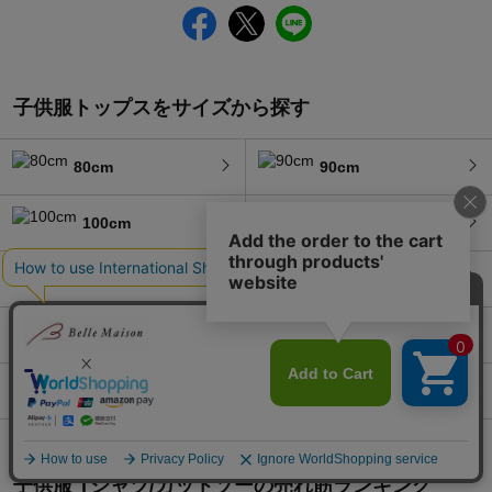
子供服トップスをサイズから探す
80cm
90cm
100cm
110cm
120cm
130cm
140cm
150cm
160cm～
子供服 Tシャツ/カットソー
の
売れ筋ランキング