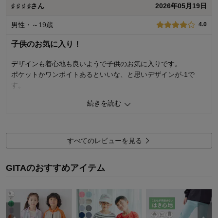
着心地･使用感
3.0
♯ ♯ ♯ ♯さん
2026年05月19日
購入商品：
クレイジー, １３０
男性・～19歳
4.0
体型：
標準
お子さまの性別：
男の子
子供のお気に入り！
お子様の年齢：
6～9歳
デザインも着心地も良いようで子供のお気に入りです。
ポケットかワンポイトあるといいな、と思いデザインが-1で
す。
続きを読む
0
人が参考になりました
参考になった
品質
5.0
お子さまのお気に入り度
5.0
すべてのレビューを見る
デザイン
4.0
着心地･使用感
5.0
GITAのおすすめアイテム
購入商品：
クレイジー, １２０
体型：
やせ型
お子さまの性別：
男の子
お子様の年齢：
3～5歳