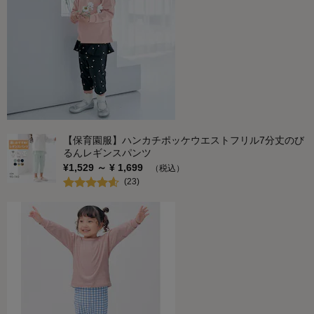
【保育園服】ハンカチポッケウエストフリル7分丈のび
るんレギンスパンツ
¥
1,529
～ ¥
1,699
（税込）
(
23
)