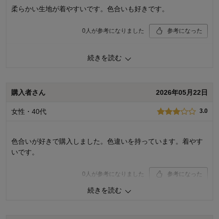
デザイン
4.0
柔らかい生地が着やすいです。色合いも好きです。
着心地･使用感
5.0
購入商品：
ミントボーダー, ９０
0
人が参考になりました
参考になった
体型：
お子さまの性別：
品質
3.0
お子様の年齢：
続きを読む
お子さまのお気に入り度
3.0
デザイン
3.0
着心地･使用感
3.0
購入者さん
2026年05月22日
購入商品：
クレイジー（ピンク系）, １２０
体型：
標準
女性・40代
3.0
お子さまの性別：
男の子
お子様の年齢：
6～9歳
色合いが好きで購入しました。色違いを持っています。着やす
いです。
0
人が参考になりました
参考になった
続きを読む
品質
3.0
お子さまのお気に入り度
4.0
デザイン
4.0