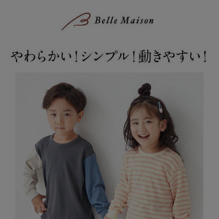
ーバイヤーのこだわりポイントー
肌着にも使われるフライス素材で柔らかいのが特徴。
ベビーでも着やすい素材です。
園でも着やすい無地をベースに年長、年中さんでも着やすい落ち着
いたカラーをご用意しました。
服をめくらなくても記名がわかりやすいように、お名前スペースを
襟もとに配置しました。
◆GITA（ジータ）
安心して着せたいママと、毎日気持ちよく着たいコドモ。みんなの
思いと一人ひとりの成長に寄り添って。
こだわりの機能と豊富なサイズ、デザインバリエーションが魅力の
オリジナルブランド