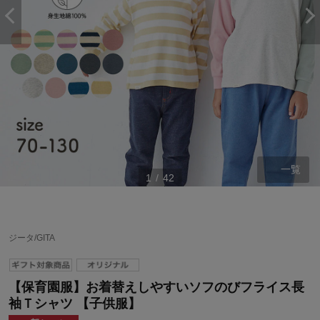
一覧
1
/
42
ジータ/GITA
【保育園服】お着替えしやすいソフのびフライス長
袖Ｔシャツ 【子供服】