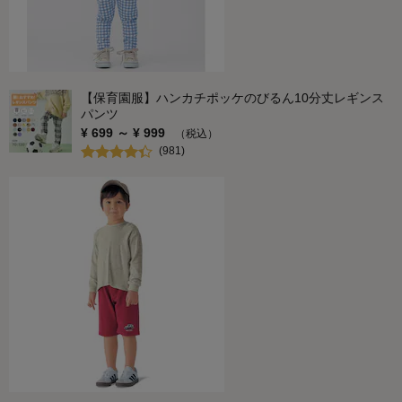
【保育園服】ハンカチポッケのびるん10分丈レギンス
パンツ
¥
699
～ ¥
999
（税込）
(
981
)