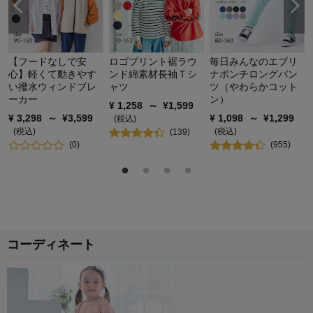
【フードなしで安
ロゴプリント裾ラウ
毎日みんなのエブリ
心】軽くて動きやす
ンド綿素材長袖Ｔシ
ナポンチロングパン
税
い撥水ウィンドブレ
ャツ
ツ（やわらかコット
ーカー
ン）
¥
1,258
～
¥
1,599
¥
3,298
～
¥
3,599
¥
1,098
～
¥
1,299
(税込)
(税込)
(税込)
(
139
)
(
0
)
(
955
)
コーディネート