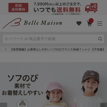
ー
【保育園服】お着替えしやすいソフのびフライス長袖Ｔシャツ 【子供服】