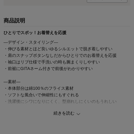
商品説明
ひとりでスポッ！お着替えを応援
―デザイン・スタイリング―
・伸びる素材とほど良いゆるシルエットで脱ぎ着しやすい
・肩のスナップボタンなしだからひとりでのお着替えを応援
・袖口はリブ仕様で手洗いの時も腕まくりしやすい
・前裾にGITAネーム付きで前後がわかりやすい
―素材―
・本体部分は綿100％のフライス素材
・ソフトな風合いで伸縮性にもすぐれる
・洗濯後にシワになりにくく、型崩れしにくいのもうれしい
続きを読む
ー機能ー
・油性ペンで直接書けてにじみにくいお名前スペース付き