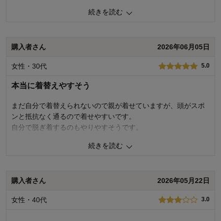
続きを読む
購入商品：
ライトピンクボーダー, １２０
体型：
品質：
購入者さん
2026年06月05日
お子さまのお気に入り度：
デザイン：
女性・30代
5.0
お子さまの性別：
女の子
着心地･使用感：
お子様の年齢：
3～5歳
本当に着替えやすそう
まだ自分で着替えられないので親が着せていますが、頭がスポ
ンと抵抗なく通るので着せやすいです。
自分で脱ぎ着するのもやりやすそうです。
生地は肌触りもよく思った以上に柔らかです。
続きを読む
あとは無地のおしゃれカラーのものとかが出たら嬉しいなと思
います。
購入者さん
2026年05月22日
0
人が参考になりました
参考になった
女性・40代
3.0
品質
5.0
お子さまのお気に入り度
5.0