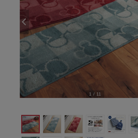
1
/
11