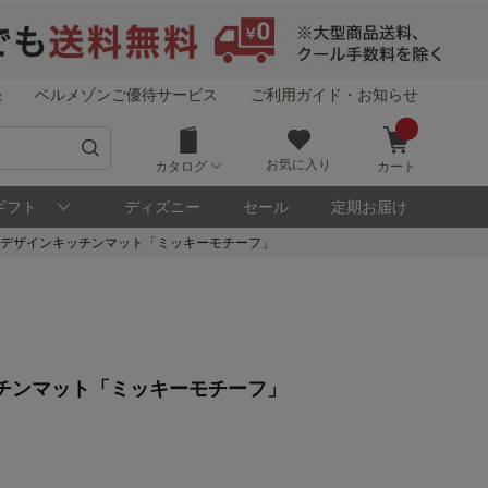
録
ベルメゾンご優待サービス
ご利用ガイド・お知らせ
お気に入り
カタログ
カート
ギフト
ディズニー
セール
定期お届け
デザインキッチンマット「ミッキーモチーフ」
！
チンマット「ミッキーモチーフ」
メゾン・ポイントについて
ト