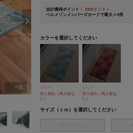
ベルメゾン メンバーズカードについて
合計獲得ポイント：
19ポイント～
ベルメゾンメンバーズカードで最大＋4倍
※
メンバーズカードの加算ポイントはステージ倍率適
カラーを選択してください
一覧
グレー
レッド
売り切れ（再入荷な
売り切れ（再入荷な
し）
し）
グレー
サイズ（ｃｍ）を選択してください
約４５×１２０