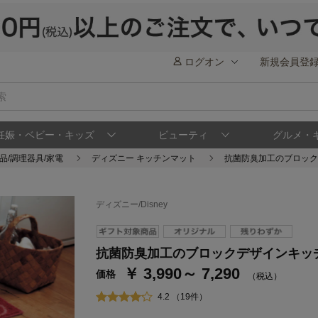
ログオン
新規会員登
妊娠・ベビー・キッズ
ビューティ
グルメ・
品/調理器具/家電
ディズニー キッチンマット
抗菌防臭加工のブロック
ディズニー/Disney
ステージが上がれば送料無料・返品引取無料
さらにポイント還元最大16倍！
抗菌防臭加工のブロックデザインキッ
￥ 3,990～ 7,290
ベルメゾンご優待サービスについて
ベル
価格
（税込）
通常商品送料無料 返品引取無料（JCBのみ）
4.2 （19件）
即時入会なら更に500円OFFクーポンプレゼン