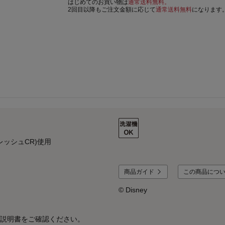
はじめてのお買い物は
通常送料無料。
2回目以降もご注文金額に応じて
通常送料無料
になります
ッシュCR)使用
商品ガイド
この商品につ
© Disney
説明書をご確認ください。