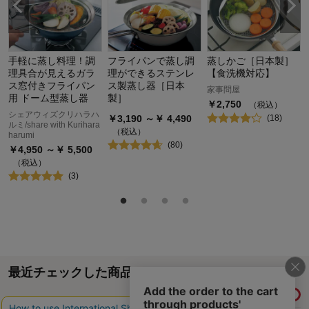
手軽に蒸し料理！調
フライパンで蒸し調
蒸しかご［日本製］
理具合が見えるガラ
理ができるステンレ
【食洗機対応】
ス窓付きフライパン
ス製蒸し器［日本
家事問屋
用 ドーム型蒸し器
製］
￥
2,750
（税込）
シェアウィズクリハラハ
￥
3,190
～￥
4,490
(
18
)
ルミ/share with Kurihara
（税込）
harumi
(
80
)
￥
4,950
～￥
5,500
（税込）
(
3
)
最近チェックした商品
履歴情報を残す