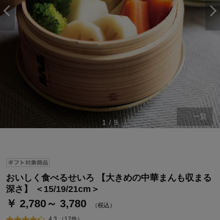
一覧
1
/
9
ステージが上がれば送料無料・返品引取無料！
さらにポイント還元最大16倍！
ベルメゾンご優待サービスについて
おいしく食べるせいろ 【大きめの中華まんも収まる
ベルメゾン・ポイントについて
深さ】 ＜15/19/21cm＞
￥ 2,780～ 3,780
通常商品送料無料 返品引取無料（JCBのみ）
（税込）
即時入会なら更に500円OFFクーポンプレゼント
4.3 （17件）