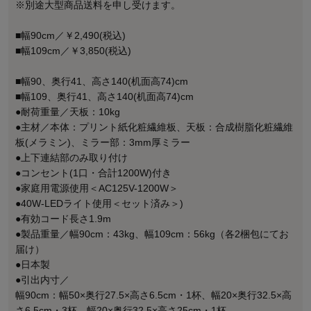
※別途大型商品送料を申し受けます。
■幅90cm／￥2,490(税込)
■幅109cm／￥3,850(税込)
■幅90、奥行41、高さ140(机面高74)cm
■幅109、奥行41、高さ140(机面高74)cm
●耐荷重量／天板：10kg
●主材／本体：プリント紙化粧繊維板、天板：合成樹脂化粧繊維
板(メラミン)、ミラー部：3mm厚ミラー
●上下連結部のみ取り付け
●コンセント(1口・合計1200W)付き
●家庭用電源使用＜AC125V-1200W＞
●40W-LEDライト使用＜セット済み＞)
●有効コード長さ1.9m
●製品重量／幅90cm：43kg、幅109cm：56kg（各2梱包にてお
届け）
●日本製
●引出内寸／
幅90cm：幅50×奥行27.5×高さ6.5cm・1杯、幅20×奥行32.5×高
さ6.5cm・3杯、幅20×奥行32.5×高さ25cm・1杯