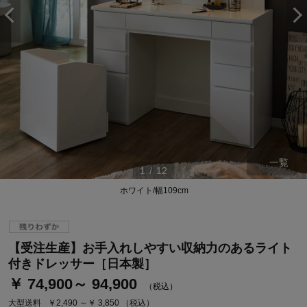
一覧
1
/
12
ホワイト/幅109cm
ステージが上がれば送料無料・返品引取無料！
さらにポイント還元最大16倍！
【受注生産】お手入れしやすい収納力のあるライト
ベルメゾンご優待サービスについて
付きドレッサー［日本製］
ベルメゾン・ポイントについて
￥ 74,900～ 94,900
（税込）
通常商品送料無料 返品引取無料（JCBのみ）
大型送料
￥2,490 ～￥ 3,850
（税込）