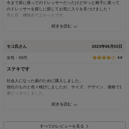
今まで床に座ってのドレッサーだったけどやっと椅子に座って
のドレッサーを探しに探してお気に入りを見つけました！
見た目、機能全てよかったです。
一つ願望としては椅子が背もたれがあるバージョンのも欲しい
続きを読む
かな。
今回は別で購入しました
モコ氏さん
2023年06月03日
0
人が参考になりました
参考になった
女性・50代
4.0
価格
5.0
機能
4.0
ステキです
使用感・使いやすさ
4.0
デザイン・色
5.0
社会人になった娘のために購入しました。
他社のものと色々検討しましたが、サイズ、デザイン、価格で1
購入商品：
ホワイト, 109
使用場所：
子供部屋、その他
番ピッタリしました。
購入のきっかけ：
買い替え
部屋に置いても、高級感はあります。
商品を使う人：
自分
続きを読む
ただ、コンセントは右側にあった方が便利だと思いました。
6
人が参考になりました
参考になった
すべてのレビューを見る