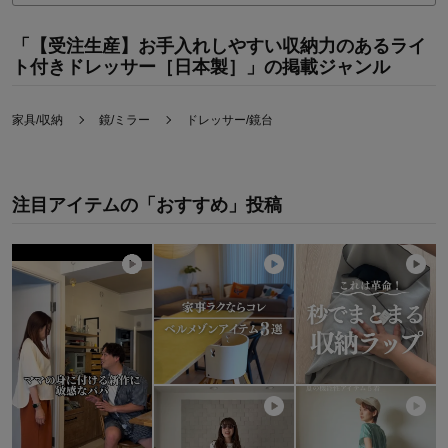
価格
3.0
機能
4.0
「【受注生産】お手入れしやすい収納力のあるライ
使用感・使いやすさ
3.0
ト付きドレッサー［日本製］」の掲載ジャンル
デザイン・色
4.0
購入商品：
ホワイト, 90
使用場所：
子供部屋
家具/収納
鏡/ミラー
ドレッサー/鏡台
購入のきっかけ：
その他
商品を使う人：
子供
注目アイテムの「おすすめ」投稿