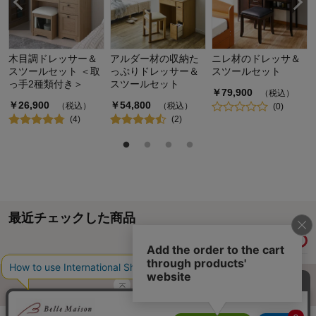
木目調ドレッサー＆
アルダー材の収納た
ニレ材のドレッサ＆
スツールセット ＜取
っぷりドレッサー＆
スツールセット
っ手2種類付き＞
スツールセット
￥
79,900
（税込）
￥
26,900
￥
54,800
（税込）
（税込）
(
0
)
(
4
)
(
2
)
最近チェックした商品
履歴情報を残す
ページトップへ