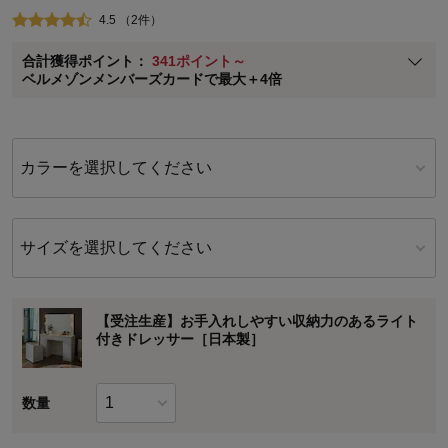
即時入会なら更に500円OFFクーポンプレゼント
4.5 （2件）
ベルメゾン メンバーズカードについて
合計獲得ポイント：
341ポイント～
※
メンバーズカードの加算ポイントはステージ倍率適用前の基本ポイント
ベルメゾンメンバーズカードで最大＋4倍
に対して適用されます。
カラーを選択してください
サイズを選択してください
【受注生産】お手入れしやすい収納力のあるライト
付きドレッサー［日本製］
数量