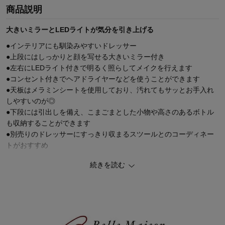
商品説明
大きいミラーとLEDライトが気分を引き上げる
●インテリアにも馴染みやすいドレッサー
●上段にはしっかりと顔を写せる大きいミラー付き
●左右にLEDライト付きで明るく照らしてメイクを行えます
●コンセント付きでヘアドライヤーなどを使うことができます
●天板はメラミンシートを使用しており、汚れてもサッとお手入れ
しやすいのが◎
●下段には引出しを備え、こまごまとした小物や高さのあるボトル
も収納することができます
●別売りのドレッサーにすっきり収まるスツールとのコーディネー
トがおすすめ
続きを読む
★これと合わせてセットで！同シリーズ商品一覧はコチラ≫≫
他にもあります「ドレッサー/鏡台」の人気ランキングはコチラ≫≫