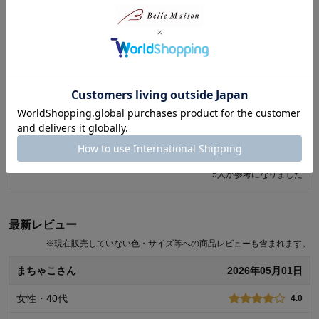
商品のご購入、ならびにレビューへのご投稿ありがとうございます。
しろたまさん（ 2024年01月20日 ）
このたびは、ご満足いただける素材ではなかったとのこと、誠に申し
訳ございません。商品は、厚みのあるしっかりした平織生地を使用し
ており、総柄プリントを施しているため、生地が少々硬く感じる場合
商品のご購入、ならびにレビューへのご投稿ありがとうございます。
がございますが、その分耐久性のある素材となっております。なお、
ご購入いただいた商品の品質にご満足いただけたとのこと、うれしく
いただきましたご意見は今後の商品開発の参考とさせていただき、今
思います。 また、ご姉弟でご使用いただき、誠にありがとうございま
後もお客様により満足度の高い商品をお届けできるよう努力をしてま
す。 今後もお客様により満足度の高い商品をお届けできるよう努力を
いります。貴重なご意見ありがとうございました。
してまいります。貴重なご意見ありがとうございました。
千趣会 担当者
千趣会 担当者
5人が参考になりました
5人が参考になりました
最新レビュー
※
現在販売していない色・サイズ等への商品レビューも含まれます。
まちゃこさん
2026年05月01日
女性・40代
4.0