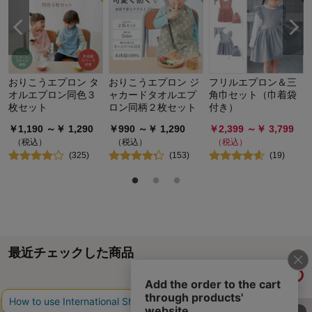
おりこうエプロン タ
おりこうエプロン ジ
フリルエプロン＆三
オルエプロン同色３
ャカードタオルエプ
角巾セット（巾着袋
枚セット
ロン同柄２枚セット
付き）
￥
1,190
～￥
1,290
￥
990
～￥
1,290
￥
2,399
～￥
3,799
（税込）
（税込）
（税込）
(
325
)
(
153
)
(
19
)
最近チェックした商品
履歴情報を残す