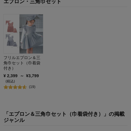
エプロン・三角巾セット
お子さまの性別：
女の子
お子様の年齢：
6～9歳
フリルエプロン＆三
角巾セット（巾着袋
付き）
¥
2,399
～
¥
3,799
(税込)
(
19
)
「エプロン＆三角巾セット（巾着袋付き）」の掲載
ジャンル