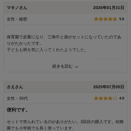
0
人が参考になりました
参考になった
マキノさん
2026年01月31日
女性・秘密
5.0
購入商品：
サックス（ｄｏｇｓ）, １２０～１３０
品質：
お子さまのお気に入り度：
デザイン：
保育園で必要になり、三角巾と袋がセットになっていたのであ
お子さまの性別：
男の子
りがたかったです。
着心地･使用感：
子どもも柄を気に入ってくれたようでした。
お子様の年齢：
3～5歳
0
人が参考になりました
参考になった
続きを読む
品質
5.0
お子さまのお気に入り度
4.0
さえさん
2025年07月05日
デザイン
5.0
着心地･使用感
4.0
女性・30代
4.0
購入商品：
ネイビー（乗り物）, １００～１１０
お子さまの性別：
男の子
便利です。
お子様の年齢：
3～5歳
セットで売られているのがありがたい。3回目の購入です。幼稚
園でも小学校でも長く使っています。