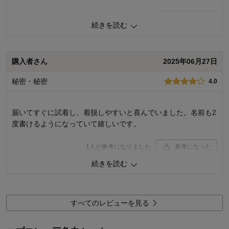
1
人が参考になりました
参考になった
続きを読む
品質
5.0
お子さまのお気に入り度
5.0
デザイン
4.0
購入者さん
2025年06月27日
着心地･使用感
4.0
秘密・秘密
4.0
購入商品：
ピンク（チェリー）, １２０～１３０
お子さまの性別：
女の子
お子様の年齢：
3～5歳
届いてすぐに試着し、着脱しやすいと喜んでいました。名前も2
度書けるようになっていて嬉しいです。
1
人が参考になりました
参考になった
続きを読む
品質
4.0
お子さまのお気に入り度
5.0
デザイン
4.0
着心地･使用感
4.0
すべてのレビューを見る
購入商品：
ラベンダー（ユニコーン）, １４０～１
５０