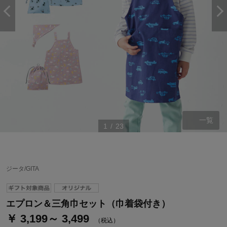
一覧
1
/
23
ステージが上がれば送料無料・返品引取無料！
さらにポイント還元最大16倍！
ジータ/GITA
ベルメゾンご優待サービスについて
ベルメゾン・ポイントについて
エプロン＆三角巾セット（巾着袋付き）
￥ 3,199～ 3,499
通常商品送料無料 返品引取無料（JCBのみ）
（税込）
即時入会なら更に500円OFFクーポンプレゼント