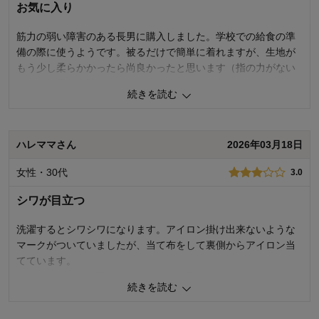
お気に入り
筋力の弱い障害のある長男に購入しました。学校での給食の準
備の際に使うようです。被るだけで簡単に着れますが、生地が
もう少し柔らかかったら尚良かったと思います（指の力がない
ので、結局、介助してもらってます）
続きを読む
前開きスモックタイプでぱっと見、ボタン、でも実際はマジッ
クテープ、と言うのがあれば即決してたと思います。
ハレママさん
2026年03月18日
0
人が参考になりました
参考になった
女性・30代
3.0
品質
4.0
お子さまのお気に入り度
5.0
シワが目立つ
デザイン
5.0
着心地･使用感
4.0
洗濯するとシワシワになります。アイロン掛け出来ないような
マークがついていましたが、当て布をして裏側からアイロン当
購入商品：
ライトグレー（ペンギン）, １２０～１
３０
てています。
お子さまの性別：
男の子
ただ、エプロンも三角巾もつけやすく子どもには良さそうで
お子様の年齢：
10～12歳
続きを読む
す。