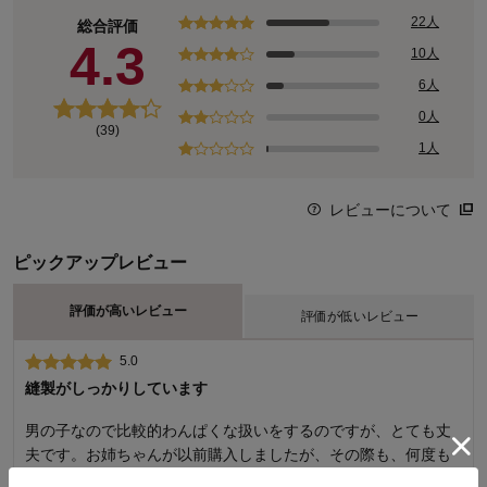
22人
総合評価
4.3
10人
6人
0人
(39)
1人
レビューについて
ピックアップレビュー
評価が高いレビュー
評価が低いレビュー
5.0
1.0
縫製がしっかりしています
生地が硬く、洗濯するとシワシワになった。
男の子なので比較的わんぱくな扱いをするのですが、とても丈
購入者さん（ 2023年03月03日 ）
夫です。お姉ちゃんが以前購入しましたが、その際も、何度も
洗濯してもほとんどへたりませんでした。