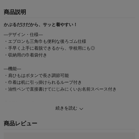
商品説明
かぶるだけだから、サッと着やすい！
―デザイン・仕様―
・エプロンも三角巾も便利な後ろゴム仕様
・手早く上手に着脱できるから、学校用にも◎
・収納用の巾着袋付き
―機能―
・肩ひもはボタンで長さ調節可能
・巾着は机に引っ掛けられるループ付き
・油性ペンで直接書けてにじみにくいお名前スペース付き
◆GITA（ジータ）
続きを読む
安心して着せたいママと、毎日気持ちよく着たいコドモ。みんなの
思いと一人ひとりの成長に寄り添って。
商品レビュー
こだわりの機能と豊富なサイズ、デザインバリエーションが魅力の
オリジナルブランド