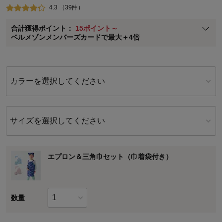
4.3 （39件）
ベルメゾン メンバーズカードについて
合計獲得ポイント：
15ポイント～
※
メンバーズカードの加算ポイントはステージ倍率適用前の基本ポイント
ベルメゾンメンバーズカードで最大＋4倍
に対して適用されます。
カラーを選択してください
サイズを選択してください
エプロン＆三角巾セット（巾着袋付き）
数量