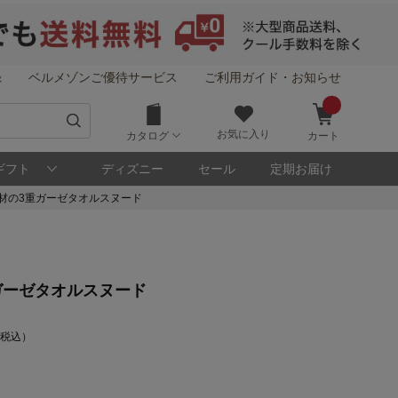
録
ベルメゾンご優待サービス
ご利用ガイド・お知らせ
お気に入り
カタログ
カート
ギフト
ディズニー
セール
定期お届け
材の3重ガーゼタオルスヌード
ガーゼタオルスヌード
 （税込）