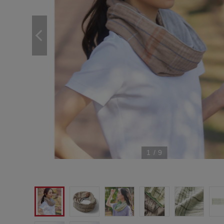
1
/
9