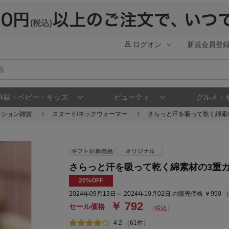
ログオン
新規会員登
妊娠・ベビー・キッズ
ビューティ
グルメ・
ッション雑貨
スヌード/ネックウォーマー
さらっと汗を吸って乾く綿素
さらっと汗を吸って乾く綿素材の3重
20%OFF
2024年09月13日～ 2024年10月02日 の販売価格 ￥990
￥ 792
セール価格
（税込）
4.2 （61件）