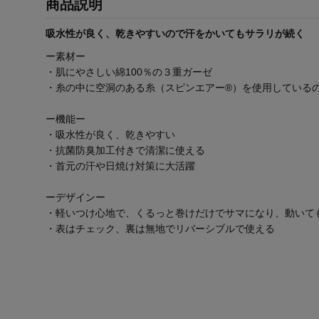
商品説明
吸水性が良く、乾きやすいので汗をかいてもサラリが続く
ー素材ー
・肌にやさしい綿100％の３重ガーゼ
・糸の中に空洞のある糸（スピンエアー®）を使用している
ー機能ー
・吸水性が良く、乾きやすい
・抗菌防臭加工付きで清潔に使える
・首元の汗や日焼け対策に大活躍
ーデザインー
・軽いつけ心地で、くるっと巻けだけでサマになり、動いて
・表はチェック、裏は無地でリバーシブルで使える