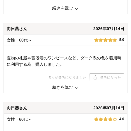
暑い夏、汗取りは良いが、少しゆったりと着用したい。もうひ
続きを読む
とつ上のサイズだとたぶん今度は大きいのではないかと思って
はいます。
向日葵さん
2026年07月14日
1
人が参考になりました
参考になった
女性・60代～
5.0
購入商品：
グレージュ, Ｌ
お気に入りポイント：
色
夏物の礼服や普段着のワンピースなど、ダーク系の色を着用時
品質：
サイズ：
ちょうどよい
に利用する為、購入しました。
着心地･はき心地：
0
人が参考になりました
参考になった
続きを読む
購入商品：
ブラック, Ｌ
お気に入りポイント：
色
品質：
向日葵さん
2026年07月14日
サイズ：
ちょうどよい
着心地･はき心地：
女性・60代～
4.0