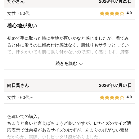
たかさん
2026年07月25日
女性・50代
4.0
着心地が良い
初めて手に取った時に生地が厚いかなと感じましたが、着てみ
ると体に沿うのに締め付け感はなく、肌触りもサラッとしてい
て、汗をかいても肌に張り付かないので涼しく感じます。肩部
分が紐でないところも私の用途には合っています。欲を言え
続きを読む
ば、丈がもう少し長いものもあるといいです。色違いで買い足
しを考えています。
向日葵さん
2026年07月17日
0
人が参考になりました
参考になった
女性・60代～
4.0
品質
5.0
着心地･はき心地
5.0
色違いでの購入。
購入商品：
グレージュ, Ｍ
お気に入りポイント：
色、着心地
ちょうど良いと言えばちょうど良いですが、Lサイズのサイズ適
サイズ：
ちょうどよい
応表示では余裕があるサイズのはずが、あまりのびがない素材
だからか、実際、少しピッタリ感がありました。