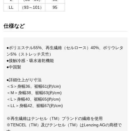
LL
（93～101）
95
仕様など
●ポリエステル55%、再生繊維（セルロース）40%、ポリウレタ
ン5%（ストレッチ天竺）
●接触冷感・吸水速乾機能
●中国製
●詳細仕上がり寸法
＜S＞身幅36、裾幅61(約/cm)
＜M＞身幅38、裾幅63(約/cm)
＜L＞身幅40、裾幅65(約/cm)
＜LL＞身幅42、裾幅67(約/cm)
※再生繊維はテンセル（TM）ブランドの繊維を使用
※TENCEL（TM）及びテンセル（TM）はLenzing AGの商標で