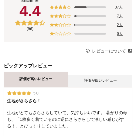
4.4
37人
7人
2人
(96)
0人
レビューについて
ピックアップレビュー
評価が高いレビュー
評価が低いレビュー
5.0
2.0
生地がさらさら！
長さや着心地は問題ありませんが、洗濯すると脇の縫い目が ま
っすぐではなくなりました。生地をケチってバイアスで 裁断さ
生地がとてもさらさらしていて、気持ちいいです。 暑がりの母
れているのでしょうか。
も、「1枚多く着ているのに逆にさらさらして涼しい感じがす
る！」とびっくりしていました。
購入者さん（ 2023年08月04日 ）