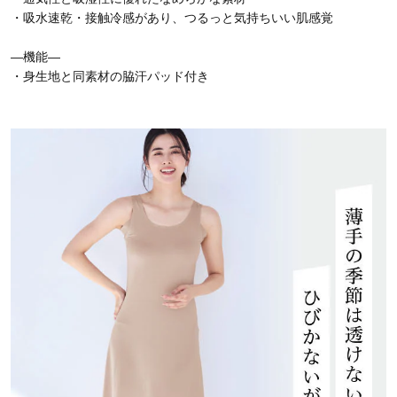
・吸水速乾・接触冷感があり、つるっと気持ちいい肌感覚
―機能―
・身生地と同素材の脇汗パッド付き