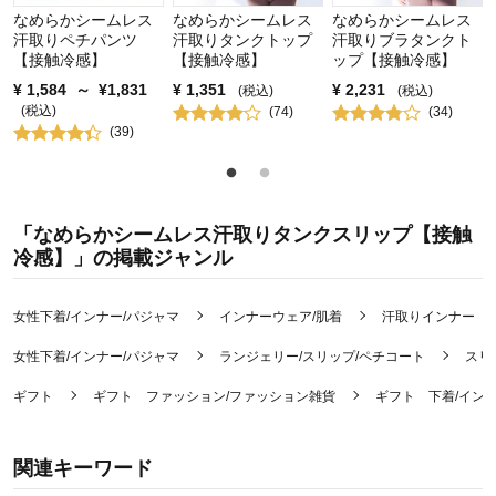
なめらかシームレス
なめらかシームレス
なめらかシームレス
汗取りペチパンツ
汗取りタンクトップ
汗取りブラタンクト
【接触冷感】
【接触冷感】
ップ【接触冷感】
¥
1,584
～
¥
1,831
¥
1,351
¥
2,231
(税込)
(税込)
(税込)
(
74
)
(
34
)
(
39
)
「なめらかシームレス汗取りタンクスリップ【接触
冷感】」の掲載ジャンル
女性下着/インナー/パジャマ
インナーウェア/肌着
汗取りインナー
女性下着/インナー/パジャマ
ランジェリー/スリップ/ペチコート
スリ
ギフト
ギフト ファッション/ファッション雑貨
ギフト 下着/イン
関連キーワード