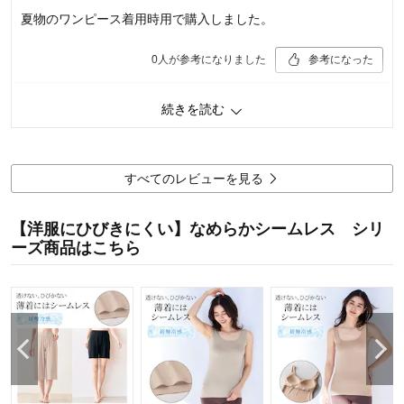
夏物のワンピース着用時用で購入しました。
0
人が参考になりました
参考になった
続きを読む
購入商品：
スキンベージュ, Ｌ
お気に入りポイント：
色
品質：
サイズ：
ちょうどよい
着心地･はき心地：
すべてのレビューを見る
【洋服にひびきにくい】なめらかシームレス シリ
ーズ商品はこちら