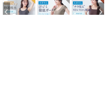
汗取りインナー・さ
汗取りインナー・綿
汗取りインナー・チ
らりとやわらか綿タ
混ワイドネックフレ
ラ見えを防ぐタンク
ンクトップ【消臭】
ンチ袖(大汗さん)
トップ(大汗さん)
サラリスト/Salalist
サラリスト/Salalist
サラリスト/Salalist
￥
1,035
～￥
1,320
￥
1,881
～￥
2,080
￥
1,795
～￥
1,881
（税込）
（税込）
（税込）
(
1605
)
(
111
)
(
1064
)
最近チェックした商品
履歴情報を残す