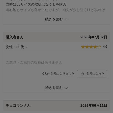
当時はLLサイズの取扱はなくＬを購入
着心地もサイズも良かったですが、袖丈が少し短くLLがあれば
良かったなと思っていました
続きを読む
今回同じ素材の物でLLが出てたのでブラックを購入
袖丈はＬと同じでしたが、肩幅が広かったので袖の長さがぴっ
たりで良かったです
購入者さん
2026年07月02日
ただ、前回の物より身丈が数センチ短い
羽織ものなので丈が長めの方が良かったです
女性・60代～
4.0
布地はサラサラで気持ちいいです
1
人が参考になりました
参考になった
ご意見・ご感想の投稿はありません
品質
5.0
0
人が参考になりました
参考になった
着心地
5.0
デザイン
4.0
続きを読む
購入商品：
オフホワイト, M
購入商品：
ブラック, LL
体型：
お気に入りポイント：
デザイン、色、サイズ、生地、品質
品質：
体型：
標準
身長（cm）：
おすすめ用途：
いつでも
チョコランさん
2026年06月11日
着心地：
身長（cm）：
161～165
デザイン：
サイズ：
ちょうど良い