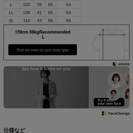
L
102
39
65
64
LL
108
41
65
64
3L
114
43
66
66
159cm 56kgRecommended
L
Find out more on your body type
See how it looks on you
Try it with
your own face
仕様など