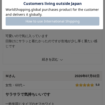
玉にならないか心配しています。
購入者さん
2026年07月25日
0
人が参考になりました
参考になった
女性・60代～
4.0
品質
3.0
着心地
4.0
デザイン
5.0
可愛いので気に入っています
日除けにサラッと着たかったのですが生地が少し厚く重たい感
購入商品：
ブラック, LL
お気に入りポイント：
デザイン、色、サイズ、機能、着回しが
じです
きく
体型：
ぽっちゃり型
おすすめ用途：
お出かけ用
0
人が参考になりました
参考になった
続きを読む
身長（cm）：
～150
サイズ：
大きめ（長め）
品質
4.0
着心地
4.0
Ｍさん
2026年07月02日
デザイン
5.0
購入商品：
オフホワイト, L
女性・60代～
5.0
お気に入りポイント：
デザイン、色
体型：
標準
サラサラで気持ちいいです
おすすめ用途：
カジュアル
身長（cm）：
～150
一昨年同じタイプのオフホワイト
サイズ：
ちょうど良い