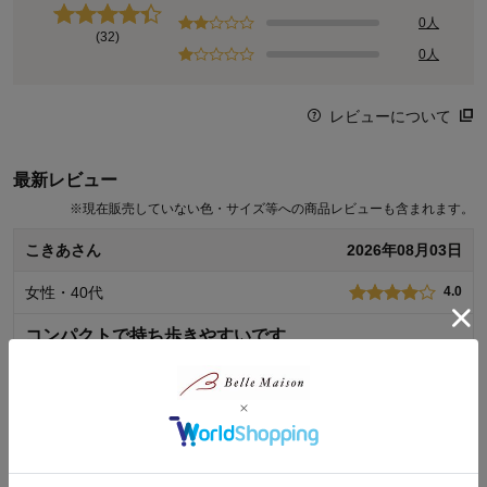
0人
(32)
0人
レビューについて
最新レビュー
※
現在販売していない色・サイズ等への商品レビューも含まれます。
こきあさん
2026年08月03日
女性・40代
4.0
コンパクトで持ち歩きやすいです
外出するときの日焼け対策や冷房の寒さ対策に使おうと思い、
購入しました。
薄手だし、持ち歩きやすいし、ミッキーデザインがかわいくて
気に入ってます。
続きを読む
着心地もいいですが、気に入って何度も使っているうちに、毛