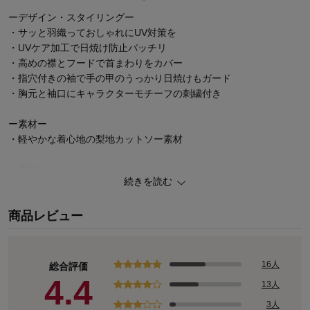
ーデザイン・スタイリングー
・サッと羽織っておしゃれにUV対策を
・UVケア加工で日焼け防止バッチリ
・高めの襟とフードで首まわりをカバー
・指穴付きの袖で手の甲のうっかり日焼けもガード
・胸元と袖口にキャラクターモチーフの刺繍付き
ー素材ー
・軽やかな着心地の梨地カットソー素材
ー機能ー
続きを読む
・UVカット率 90％以上
商品レビュー
オリジナル商品も多数品揃え！ディズニーファンタジーショップ
16人
総合評価
4.4
13人
3人