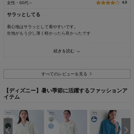
サイズ：
女性・60代～
4.0
サラッとしてる
着心地はサラッとして着やすいです。
生地がもう少し薄く軽かったら良かったです
0
人が参考になりました
参考になった
続きを読む
品質
4.0
着心地
4.0
デザイン
4.0
すべてのレビューを見る
購入商品：
オフホワイト, 3L
お気に入りポイント：
デザイン、色、価格
【ディズニー】暑い季節に活躍するファッションア
体型：
ぽっちゃり型
イテム
おすすめ用途：
いつでも
身長（cm）：
151～155
サイズ：
ちょうど良い