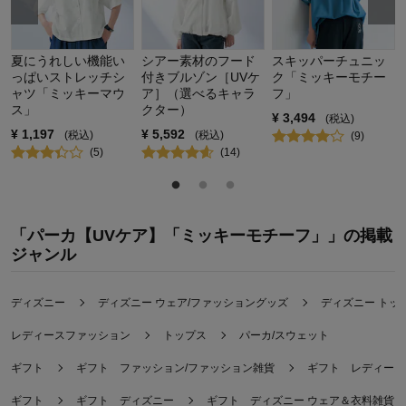
夏にうれしい機能い
シアー素材のフード
スキッパーチュニッ
っぱいストレッチシ
付きブルゾン［UVケ
ク「ミッキーモチー
ャツ「ミッキーマウ
ア］（選べるキャラ
フ」
ス」
クター）
¥
3,494
(税込)
¥
1,197
¥
5,592
(税込)
(税込)
(
9
)
(
5
)
(
14
)
「パーカ【UVケア】「ミッキーモチーフ」」の掲載
ジャンル
ディズニー
ディズニー ウェア/ファッショングッズ
ディズニー トッ
レディースファッション
トップス
パーカ/スウェット
ギフト
ギフト ファッション/ファッション雑貨
ギフト レディース
ギフト
ギフト ディズニー
ギフト ディズニー ウェア＆衣料雑貨