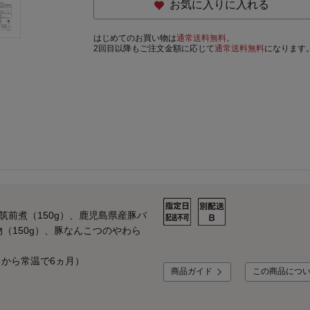
お気に入りに入れる
はじめてのお買い物は
通常送料無料。
2回目以降もご注文金額に応じて
通常送料無料
になります
筑前煮（150g）、鹿児島県産豚バ
（150g）、豚なんこつのやわら
日から常温で6ヵ月）
商品ガイド
この商品につ