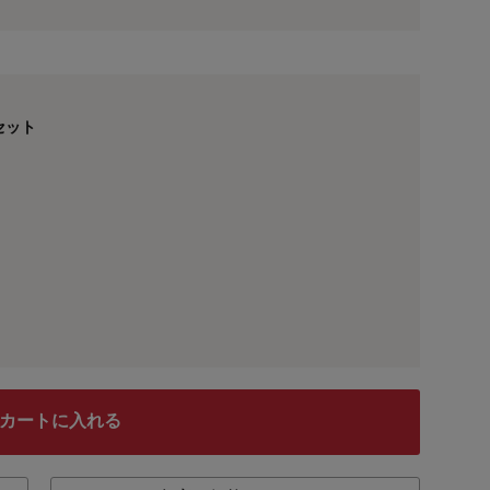
用前の基本ポイントに対して適用されます。
セット
鹿児島県産豚バラ肉角煮 ※副菜
カートに入れる