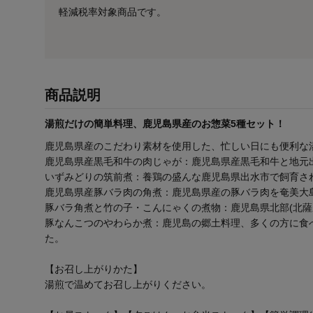
軽減税率対象商品です。
商品説明
湯煎だけの簡単料理、鹿児島県産のお惣菜5種セット！
鹿児島県産のこだわり素材を使用した、忙しい日にも便利な
鹿児島県産黒毛和牛の肉じゃが：鹿児島県産黒毛和牛と地元
いずみどりの筑前煮：養鶏の盛んな鹿児島県出水市で飼育さ
鹿児島県産豚バラ肉の角煮：鹿児島県産の豚バラ肉を奄美大
豚バラ角煮と竹の子・こんにゃくの煮物：鹿児島県北部(北
豚なんこつのやわらか煮：鹿児島の郷土料理、多くの方に食
た。
【お召し上がりかた】
湯煎で温めてお召し上がりください。