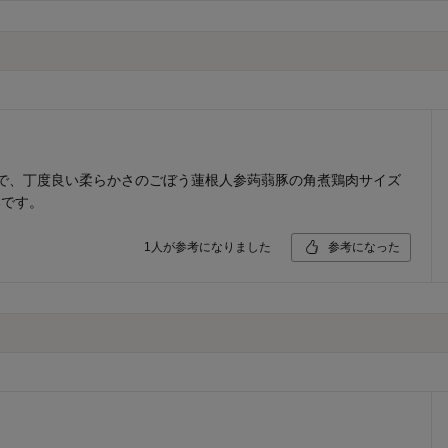
で、丁度良い柔らかさのごぼう蓮根人参蒟蒻豚の角煮鶏肉サイズ
いです。
1
人が参考になりました
参考になった