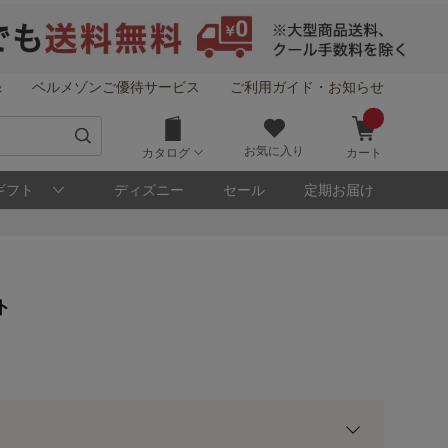
録
ベルメゾンご優待サービス
ご利用ガイド・お知らせ
お気に入り
カタログ
カート
ギフト
ディズニー
セール
定期お届け
！
ト
メゾン・ポイントについて
ト