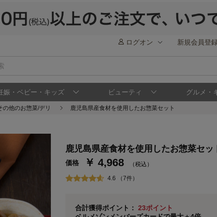
ログオン
新規会員登
妊娠・ベビー・キッズ
ビューティ
グルメ・
その他のお惣菜/デリ
鹿児島県産食材を使用したお惣菜セット
ステージが上がれば送料無料・返品引取無料
さらにポイント還元最大16倍！
鹿児島県産食材を使用したお惣菜セッ
￥ 4,968
ベルメゾンご優待サービスについて
ベル
価格
（税込）
通常商品送料無料 返品引取無料（JCBのみ）
4.6 （7件）
即時入会なら更に500円OFFクーポンプレゼン
ベルメゾン メンバーズカードについて
合計獲得ポイント：
23ポイント
ベルメゾンメンバーズカードで最大＋4倍