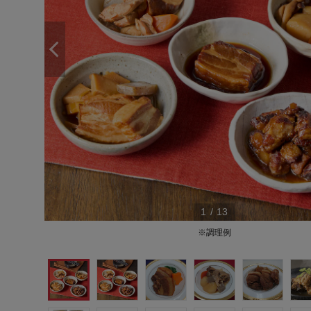
1
/
13
※調理例