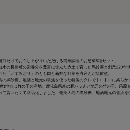
湯煎だけでお召し上がりいただける簡単調理のお惣菜5種セット。
出水の長島町の栄養分を豊富に含んだ赤土で育った馬鈴薯と創業220年
れた「いずみどり」のもも肉と新鮮な野菜を煮込んだ筑前煮。
島の黒砂糖、地酒と地元の醤油を使った特製のタレでトロトロに柔らか
薩摩)地方は竹の子の産地。鹿児島県産の豚バラ肉と地元の竹の子、蒟蒻
べて貰いたくて商品化しました。奄美大島の黒砂糖、地酒地元の醤油を