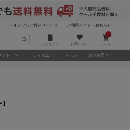
録
ベルメゾンご優待サービス
ご利用ガイド・お知らせ
お気に入り
カタログ
カート
ギフト
ディズニー
セール
定期お届け
！
E】
メゾン・ポイントについて
ト