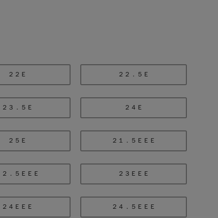
２２Ｅ
２２．５Ｅ
２３．５Ｅ
２４Ｅ
２５Ｅ
２１．５ＥＥＥ
２２．５ＥＥＥ
２３ＥＥＥ
２４ＥＥＥ
２４．５ＥＥＥ