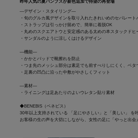
昨年人気の夏パンプスが新色追加で待望の再登場
―デザイン・スタイリング―
・旬のグルカ風デザインを取り入れたきれいめのセパレート
・ストラップは引っかけ留めで、簡単に着脱OK
・丸めのスクエアトウと安定感のある太めの本スタックドヒ
・サンダルのように涼しくはけるデザイン
―機能―
・かかとパッドで靴擦れを防止
・つま先のメッシュ部分は素足でも前すべりしにくく、ベタ
・足裏の凹凸に沿った中敷がやさしくフィット
―素材―
・ライニングは足あたりのよいウレタン貼り素材
◆BENEBIS（ベネビス）
30年以上支持されている 「足にやさしい」と「美しい」 を
お客様の生の声を大切にしながら、女性の足に「やっと出会