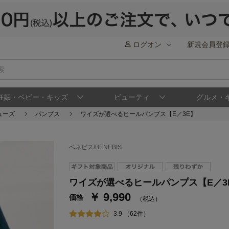
ログオン
新規会員登
妊娠・ベビー・キッズ
ビューティ
グルメ・
ューズ
パンプス
ワイズが選べるヒールパンプス【E／3E】
ベネビス/BENEBIS
ステージが上がれば送料無料・返品引取無料
さらにポイント還元最大16倍！
ワイズが選べるヒールパンプス【E／3
￥ 9,990
ベルメゾンご優待サービスについて
ベル
価格
（税込）
通常商品送料無料 返品引取無料（JCBのみ）
3.9 （62件）
即時入会なら更に500円OFFクーポンプレゼン