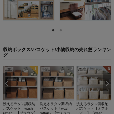
収納ボックス/バスケット/小物収納
の
売れ筋ランキン
グ
洗えるラタン調収納
洗えるラタン調収納
洗えるラタン調収納
バスケット「wash
バスケット「wash
バスケット【オフホ
rattan」【ブラウン】
rattan」【ナチュラ
ワイト】「wash