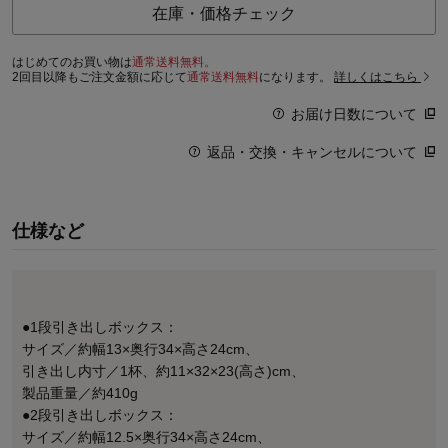
在庫・価格チェック
はじめてのお買い物は
通常送料無料。
2回目以降もご注文金額に応じて
通常送料無料
になります。
詳しくはこちら
お届け日数について
返品・交換・キャンセルについて
仕様など
●1段引き出しボックス：
サイズ／約幅13×奥行34×高さ24cm、
引き出し内寸／1杯、約11×32×23(高さ)cm、
製品重量／約410g
●2段引き出しボックス：
サイズ／約幅12.5×奥行34×高さ24cm、