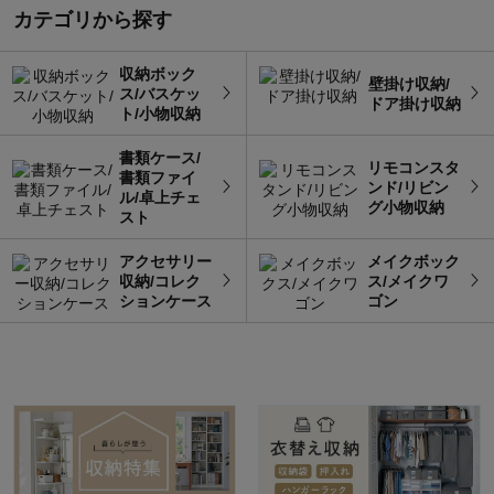
カテゴリから探す
収納ボック
壁掛け収納/
ス/バスケッ
ドア掛け収納
ト/小物収納
書類ケース/
リモコンスタ
書類ファイ
ンド/リビン
ル/卓上チェ
グ小物収納
スト
アクセサリー
メイクボック
収納/コレク
ス/メイクワ
ションケース
ゴン