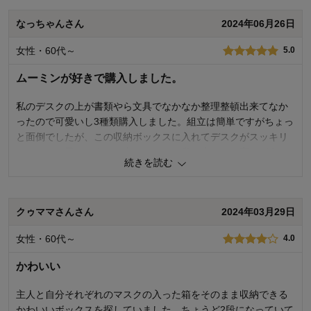
価格
2.0
なっちゃんさん
2024年06月26日
機能
3.0
使用感・使いやすさ
4.0
女性・60代～
デザイン・色
5.0
3.0
購入商品：
１段引き出しボックス
ムーミンが好きで購入しました。
使用場所：
リビング
購入のきっかけ：
ネットで見つけて
私のデスクの上が書類やら文具でなかなか整理整頓出来てなか
商品を使う人：
自分
ったので可愛いし3種類購入しました。組立は簡単ですがちょっ
と面倒でしたが、この収納ボックスに入れてデスクがスッキリ
しました。思ったよりも大きめです。私は大きめで高さがあり
続きを読む
良かったです。
5
人が参考になりました
参考になった
クゥママさんさん
2024年03月29日
価格
4.0
女性・60代～
4.0
機能
5.0
使用感・使いやすさ
5.0
かわいい
デザイン・色
5.0
主人と自分それぞれのマスクの入った箱をそのまま収納できる
購入商品：
中身が見えるボックス
使用場所：
その他
かわいいボックスを探していました。ちょうど2段になっていて