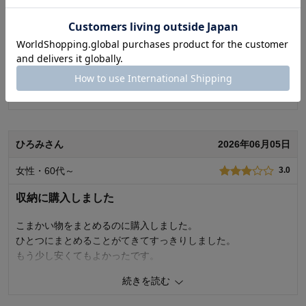
使用場所：
ダイニング
購入のきっかけ：
ネットで見つけて
いろいろたまっている書類を整理しようと思い購入しました。
商品を使う人：
自分
かわいいので見ているだけでいやされます。値下げしてたので
他の種類のものが品切れだったの が残念でした。
0
人が参考になりました
参考になった
続きを読む
価格
3.0
機能
3.0
ひろみさん
2026年06月05日
使用感・使いやすさ
3.0
デザイン・色
3.0
女性・60代～
3.0
購入商品：
ファイル収納ボックス
使用場所：
リビング
収納に購入しました
購入のきっかけ：
ネットで見つけて
商品を使う人：
自分
こまかい物をまとめるのに購入しました。
ひとつにまとめることがてきてすっきりしました。
もう少し安くてもよかったです。
続きを読む
0
人が参考になりました
参考になった