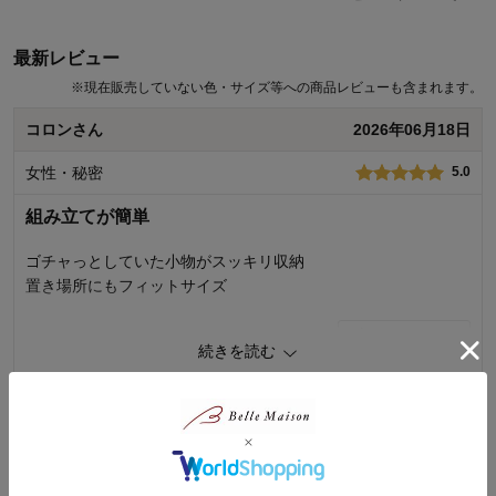
最新レビュー
※
現在販売していない色・サイズ等への商品レビューも含まれます。
コロンさん
2026年06月18日
女性・秘密
5.0
組み立てが簡単
ゴチャっとしていた小物がスッキリ収納
置き場所にもフィットサイズ
1
人が参考になりました
参考になった
続きを読む
価格
5.0
機能
5.0
使用感・使いやすさ
5.0
ささちゃんさん
2026年06月07日
デザイン・色
5.0
女性・60代～
3.0
購入商品：
１段引き出しボックス