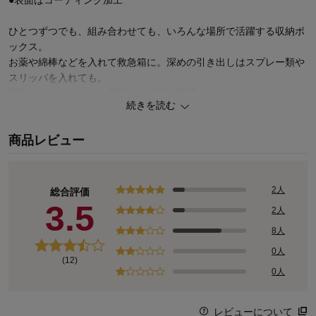
ひとつずつでも、組み合わせても、いろんな場所で活躍する収納ボ
ックス。
お薬や綿棒などを入れて救急箱に。深めの引き出しはスプレー類や
スリッパを入れても。
場所に合わせて小物や書類を自分流に整理できるので、スマートに
続きを読む
片づけられます。
お部屋になじむ北欧風の色使いで、ムーミン谷のほっこりした世界
商品レビュー
観を表現したデザイン。
まだまだあります！ムーミンの商品
2人
お気に入りがきっと見つかる♪キャラクターページ
総合評価
3.5
2人
8人
0人
(12)
0人
レビューについて