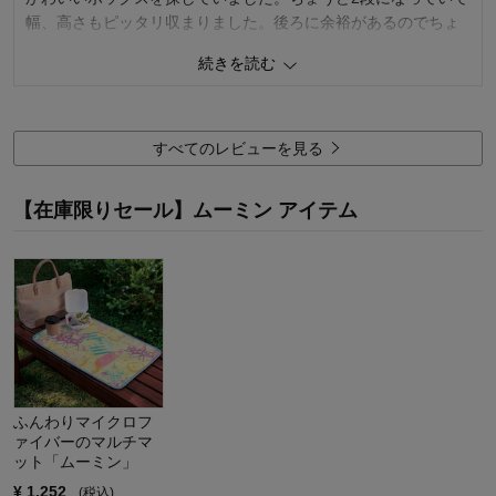
購入のきっかけ：
ネットで見つけて
幅、高さもピッタリ収まりました。後ろに余裕があるのでちょ
商品を使う人：
自分
っとしたものがまだ収まりそうです。
続きを読む
組み立ても簡単でした。
2
人が参考になりました
参考になった
すべてのレビューを見る
価格
3.0
機能
4.0
【在庫限りセール】ムーミン アイテム
使用感・使いやすさ
4.0
デザイン・色
4.0
購入商品：
2段引き出しボックス
使用場所：
リビング
購入のきっかけ：
ネットで見つけて
商品を使う人：
自分、配偶者
ふんわりマイクロフ
ァイバーのマルチマ
ット「ムーミン」
¥
1,252
(税込)