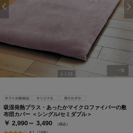
一覧
1
/
13
ステージが上がれば送料無料・返品引取無料！
さらにポイント還元最大16倍！
ベルメゾンご優待サービスについて
吸湿発熱プラス・あったかマイクロファイバーの敷
ベルメゾン・ポイントについて
布団カバー ＜シングル/セミダブル＞
￥ 2,990～ 3,490
通常商品送料無料 返品引取無料（JCBのみ）
（税込）
即時入会なら更に500円OFFクーポンプレゼント
4.1 （18件）