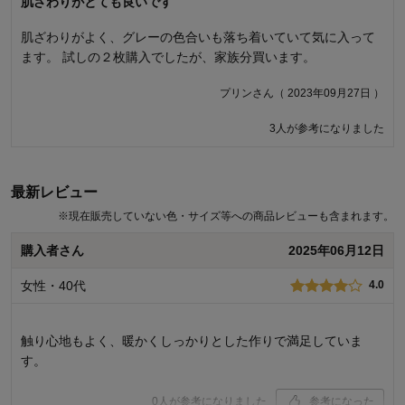
肌ざわりがとても良いです
マイクロファイバーカバー
肌ざわりがよく、グレーの色合いも落ち着いていて気に入って
レビューを見て良さそうだったので購入。セミダブルなのに小
ます。 試しの２枚購入でしたが、家族分買います。
さくて入らない！ シングル買った？と確認したけど、ベルメゾ
ンさんのセミダブル布団に入らない！ 初めての経験。結局娘の
プリンさん（ 2023年09月27日 ）
シングルに丁度良いってどういう事なの？サイズも確認しまし
たよ。
3人が参考になりました
購入者さん（ 2023年12月10日 ）
最新レビュー
商品のご購入、ならびにレビューへのご投稿ありがとうございます。
このたびは、商品サイズが合わないとのこと、誠に申し訳ございませ
※
現在販売していない色・サイズ等への商品レビューも含まれます。
ん。 ご注文と異なるサイズをお届けしてしまっている場合は、商品到
着後6ヵ月以内の場合は無料で返品交換対応いたします。大変お手数で
購入者さん
2025年06月12日
すが、弊社コールセンターまでお問合せいただけましたら、幸いで
す。 今後もお客様により満足度の高い商品をお届けできるよう努力を
女性・40代
4.0
してまいります。貴重なご意見ありがとうございました。
千趣会 担当者
触り心地もよく、暖かくしっかりとした作りで満足していま
す。
3人が参考になりました
0
人が参考になりました
参考になった