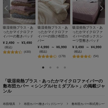
吸湿発熱プラス・あ
吸湿発熱プラス・あ
吸湿発熱プラス・あ
ったかマイクロファ
ったかマイクロファ
ったかマイクロファ
税
イバーの敷きパッド
イバーの掛け布団カ
イバーのボックスシ
バー
ーツ型敷きパッド
¥
2,490
～
¥
3,490
¥
4,990
～
¥
6,990
¥
3,490
～
¥
4,990
(税込)
(税込)
(税込)
(
430
)
(
179
)
(
54
)
「吸湿発熱プラス・あったかマイクロファイバーの
敷布団カバー ＜シングル/セミダブル＞」の掲載ジャ
ンル
布団/寝具
布団カバー/敷きパッド/シーツ
敷布団カバー/和式用シーツ