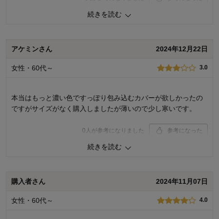
続きを読む
価格
4.0
機能
4.0
使用感・使いやすさ
4.0
デザイン・色
4.0
アケミンさん
2024年12月22日
購入商品：
ライラック, シングル
女性・60代～
3.0
本当はもっと濃い色ですっぽり包み込むカバーが欲しかったの
ですがサイズがなく購入しましたが薄いので少し寒いです。
0
人が参考になりました
参考になった
続きを読む
価格
3.0
機能
1.0
使用感・使いやすさ
1.0
デザイン・色
3.0
購入者さん
2024年11月07日
購入商品：
グレー, セミダブル
女性・60代～
4.0
使用場所：
寝室
購入のきっかけ：
買い足し、ネットで見つけて