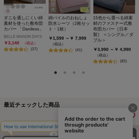
ダニを通しにくい綿
綿パイルのおねしょ
15色から選べる綿素
素材を使った敷布団
防水シーツ（2枚セッ
材のファスナー式敷
カバー 「Daniless」
ト・1枚）
布団カバー［日本
製］ ＜シングル／ダ
BELLE MAISON DAYS
￥
1,599
～￥
7,999
ブル＞
￥
3,140
（税込）
（税込）
(
37
)
￥
3,990
～￥
4,990
(
41
)
（税込）
(
85
)
最近チェックした商品
履歴情報を残す
ページトップへ