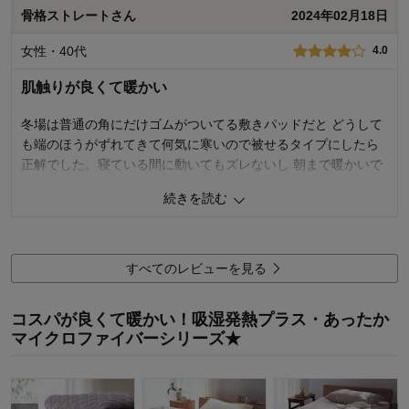
デザイン・色
5.0
骨格ストレートさん
2024年02月18日
購入商品：
ピンク, シングル
女性・40代
4.0
使用場所：
寝室
購入のきっかけ：
ネットで見つけて
肌触りが良くて暖かい
商品を使う人：
自分
冬場は普通の角にだけゴムがついてる敷きパッドだと どうして
も端のほうがずれてきて何気に寒いので被せるタイプにしたら
正解でした。寝ている間に動いてもズレないし 朝まで暖かいで
す。洗濯すると少し毛が抜けたので−1。
続きを読む
0
人が参考になりました
参考になった
使用感・使いやすさ
4.0
すべてのレビューを見る
購入商品：
ベージュ, シングル
使用場所：
寝室
コスパが良くて暖かい！吸湿発熱プラス・あったか
価格：
マイクロファイバーシリーズ★
機能：
購入のきっかけ：
買い替え
商品を使う人：
自分、配偶者
デザイン・色：