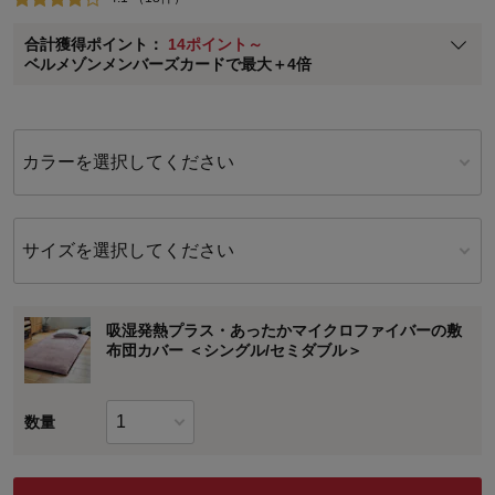
ベルメゾン メンバーズカードについて
合計獲得ポイント：
14ポイント～
※
メンバーズカードの加算ポイントはステージ倍率適用前の基本ポイント
ベルメゾンメンバーズカードで最大＋4倍
に対して適用されます。
カラーを選択してください
サイズを選択してください
吸湿発熱プラス・あったかマイクロファイバーの敷
布団カバー ＜シングル/セミダブル＞
数量