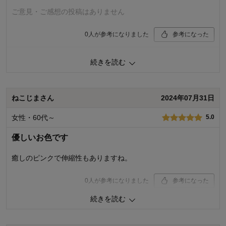
商品を使う人：
子供
ご意見・ご感想の投稿はありません
0
人が参考になりました
参考になった
価格
4.0
続きを読む
機能
4.0
使用感・使いやすさ
4.0
デザイン・色
4.0
ねこじまさん
2024年07月31日
購入商品：
アイボリー, シングル
使用場所：
寝室
女性・60代～
5.0
購入のきっかけ：
ネットで見つけて
商品を使う人：
両親
優しいお色です
癒しのピンクで伸縮性もありますね。
0
人が参考になりました
参考になった
続きを読む
価格
5.0
機能
5.0
使用感・使いやすさ
5.0