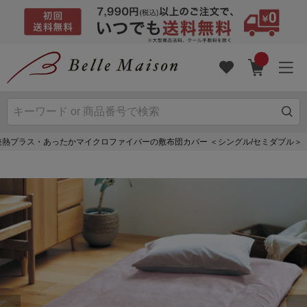
発熱プラス・あったかマイクロファイバーの敷布団カバー ＜シングル/セミダブル＞