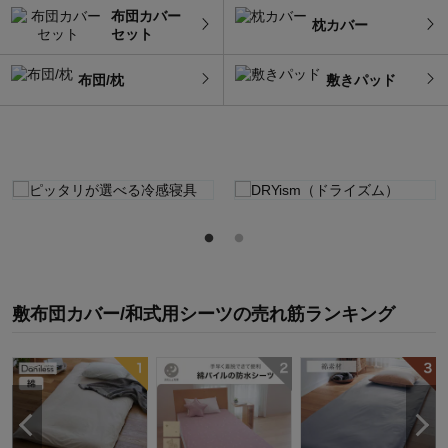
布団カバー
枕カバー
セット
布団/枕
敷きパッド
敷布団カバー/和式用シーツ
の
売れ筋ランキング