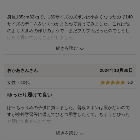
お子様の年齢：
身長135cm32kgで、130サイズのズボンは小さくなったので140
サイズのデニムをいくつかまとめて買ってみました。これは他
のより大きめの作りのようで、まだブカブカだったのでもうし
ばらく置いておくことにしました。
続きを読む
0
人が参考になりました
参考になった
品質
4.0
おかあさんさん
2024年10月30日
お子さまのお気に入り度
4.0
デザイン
4.0
女性・40代
5.0
着心地･使用感
4.0
ゆったり履けて良い
購入商品：
ネイビー, １４０
体型：
標準
お子さまの性別：
男の子
ぽっちゃりめの子供に買いました。普段ズボンは履かないので
お子様の年齢：
6～9歳
すが校外学習等に備えてひとつ用意したくて。ちょうどぴった
り履けて良かったです。
続きを読む
0
人が参考になりました
参考になった