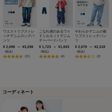
ウエストリブストレ
こなれ感のあるワイ
やわらかデニムの裾
ッチデニムロングパ
ドシルエットデニム
リブストレッチパン
ンツ
テーパードパンツ
ツ
¥
2,098
～
¥
3,298
¥
1,723
～
¥
1,843
¥
2,079
～
¥
2,318
(税込)
(税込)
(税込)
(
11
)
(
4
)
(
2
)
コーディネート