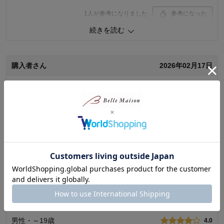
1
人が参考になりました
参考になった
続きを読む
購入商品：
ネイビー, １６０
体型：
品質：
購入者さん
2026年02月17日
お子さまのお気に入り度：
デザイン：
女性・50代
5.0
お子さまの性別：
着心地･使用感：
お子様の年齢：
まだ試着だけですが、動きやすそうで安心です。
0
人が参考になりました
参考になった
品質
5.0
続きを読む
お子さまのお気に入り度
4.0
デザイン
4.0
着心地･使用感
4.0
購入者さん
2025年12月06日
購入商品：
アイスブルー, １３０
体型：
男性・～19歳
4.0
お子さまの性別：