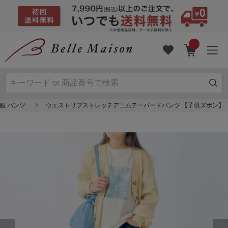
服 パンツ
ウエストリブストレッチデニムテーパードパンツ 【子供ズボン】