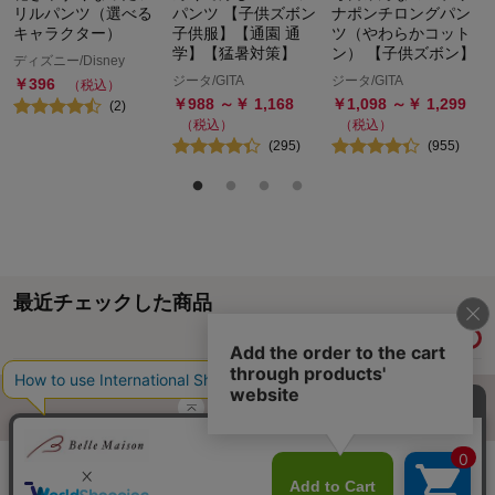
リルパンツ（選べる
パンツ 【子供ズボン
ナポンチロングパン
キャラクター）
子供服】【通園 通
ツ（やわらかコット
学】【猛暑対策】
ン） 【子供ズボン】
ディズニー/Disney
ジータ/GITA
ジータ/GITA
￥
396
（税込）
￥
988
～￥
1,168
￥
1,098
～￥
1,299
(
2
)
（税込）
（税込）
(
295
)
(
955
)
最近チェックした商品
履歴情報を残す
ページトップへ
ご利用ガイド・お知らせ
ご利用規約