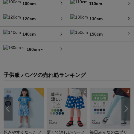
100cm
110cm
120cm
130cm
140cm
150cm
160cm～
子供服 パンツ
の
売れ筋ランキング
乾きやすくなったフ
薄くて涼しいハーフ
毎日みんなのエブリ