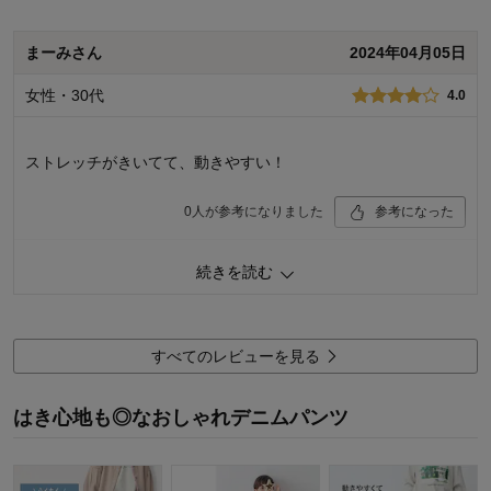
品質
5.0
まーみさん
2024年04月05日
お子さまのお気に入り度
5.0
デザイン
5.0
女性・30代
着心地･使用感
4.0
5.0
購入商品：
ネイビー, １５０
体型：
ぽっちゃり型
ストレッチがきいてて、動きやすい！
お子さまの性別：
女の子
お子様の年齢：
6～9歳
0
人が参考になりました
参考になった
品質
4.0
続きを読む
お子さまのお気に入り度
4.0
デザイン
3.0
着心地･使用感
4.0
すべてのレビューを見る
購入商品：
アイスブルー, １３０
体型：
標準
お子さまの性別：
女の子
はき心地も◎なおしゃれデニムパンツ
お子様の年齢：
6～9歳