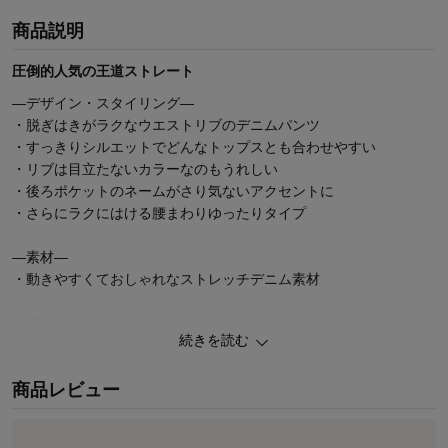
商品説明
圧倒的人気の王道ストレート
―デザイン・スタイリング―
・脱ぎはきがラクなウエストリブのデニムパンツ
・すっきりシルエットでどんなトップスとも合わせやすい
・リブは目立たないカラーなのもうれしい
・後ろポケットのネームがさり気ないアクセントに
・さらにラクにはける腰まわりゆったりタイプ
―素材―
・動きやすくておしゃれなストレッチデニム素材
―機能―
続きを読む
・ゴム取り替え口があり、サイズ調整やゴムの交換も可能
・油性ペンで直接書ける、便利なお名前スペース2枚付き
商品レビュー
◆GITA（ジータ）
安心して着せたいママと、毎日気持ちよく着たいコドモ。みんなの