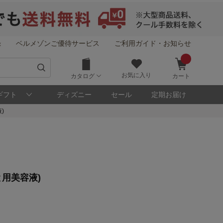
録
ベルメゾンご優待サービス
ご利用ガイド・お知らせ
お気に入り
カタログ
カート
ギフト
ディズニー
セール
定期お届け
)
用美容液)