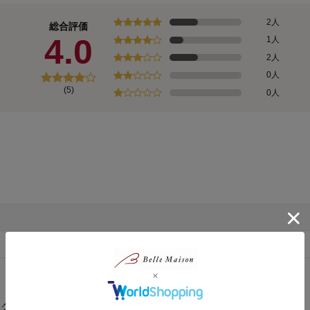
2人
総合評価
4.0
1人
2人
0人
(5)
0人
とクリームは数々ありますがこれが塗りやすくて良く効きます。あ