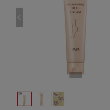
1
/
3