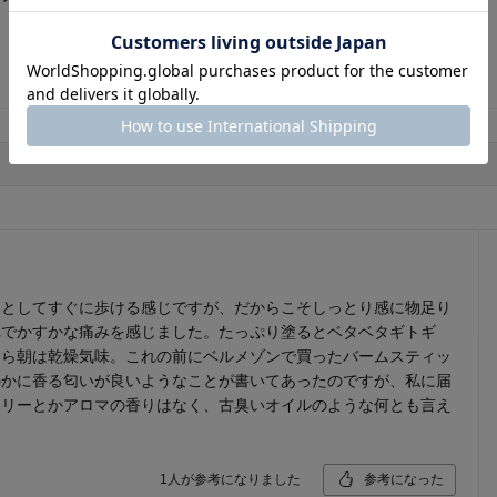
1
人が参考になりました
参考になった
っとしてすぐに歩ける感じですが、だからこそしっとり感に物足り
れでかすかな痛みを感じました。たっぷり塗るとベタベタギトギ
たら朝は乾燥気味。これの前にベルメゾンで買ったバームスティッ
のかに香る匂いが良いようなことが書いてあったのですが、私に届
ツリーとかアロマの香りはなく、古臭いオイルのような何とも言え
1
人が参考になりました
参考になった