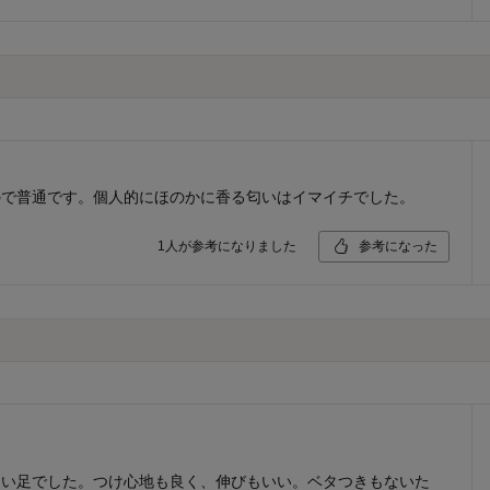
ので普通です。個人的にほのかに香る匂いはイマイチでした。
1
人が参考になりました
参考になった
ない足でした。つけ心地も良く、伸びもいい。ベタつきもないた