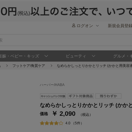
ログオン
新規会員登
妊娠・ベビー・キッズ
ビューティ
グルメ・
品
フットケア/角質ケア
なめらかしっとりかかとリッチ (かかと用美容液
ハーバー/HABA
なめらかしっとりかかとリッチ (かかと
￥ 2,090
価格
（税込）
4.0 （5件）