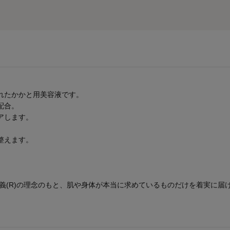
れたかかと用美容液です。
配合。
アします。
。
整えます。
id」。無添加主義(R)の理念のもと、肌や身体が本当に求めているものだけを