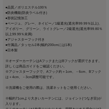
●品質／ポリエステル100％
●防炎機能(防炎ラベル付き)
●形状記憶加工
●ベージュ、グレー、ネイビー／1級遮光(遮光率99.99％以上)、
アイボリー、グリーン、ライトグレー／2級遮光(遮光率99.80％
以上99.99％未満)
●アジャスターフック付き
●付属品／タッセル2本(幅約200cmには1本)
●日本製
※オーダーカーテンはAフックまたはBフックが選択できます。
詳しくは商品ガイドをご確認ください。
※アジャスターフックで、Aフック約＋1cm、－6cm、Bフック
は＋4cm、－3cm調整可能です。
※洗濯機をご使用の際は、洗濯ネットをご使用ください。
※幅約71cmより大きいカーテンには、ジョイント(つなぎ目)が
入ります。
※このカーテンは1枚売りになります。両開きにする場合には2