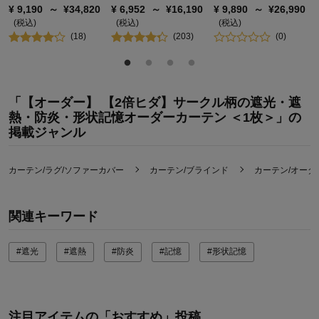
生産過程で生地をきれいなドレープの形になるように加工してい
¥
9,190
～
¥
34,820
¥
6,952
～
¥
16,190
¥
9,890
～
¥
26,990
ます
(税込)
(税込)
(税込)
(
18
)
(
203
)
(
0
)
未加工品に比べお洗濯後も吊った時にきれいな見栄えが続きます
▼ご注文方法
【STEP１】
「【オーダー】 【2倍ヒダ】サークル柄の遮光・遮
熱・防炎・形状記憶オーダーカーテン ＜1枚＞」の
・「カラー」と「サイズ」を選ぶ。
掲載ジャンル
※「サイズ」はご希望サイズが含まれる範囲をお選びください。
【STEP２】
カーテン/ラグ/ソファーカバー
カーテン/ブラインド
カーテン/オーダ
・「カートに入れる」のボタンを押し、ショッピングカート内の
「サービスを設定」を押す。
関連キーワード
【STEP３】
・幅と丈のサイズ（ｃｍ）とフックタイプ（ＡフックまたはＢフッ
#遮光
#遮熱
#防炎
#記憶
#形状記憶
ク）を入力し、「設定する」を押す。
注目アイテムの「おすすめ」投稿