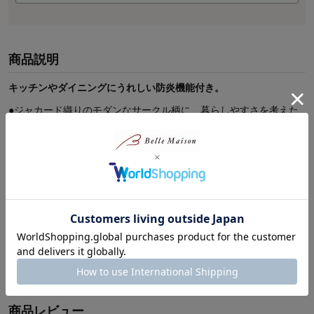
商品説明
キッチンやダイニングにうれしい防炎機能付き。
●ジャカード織りのモダンなサークル柄に、暮らしやすさを考えた
充実の機能をプラス。
●生地に黒い加工糸を織り込むことで遮光・遮熱機能を実現しまし
た。
●裏地や樹脂コーティングをしていないので、裏から見ても織りの
美しい風合いが楽しめます。
●さらに、もしものときに頼もしい防炎機能付き。
●防炎機能付きカーテンを使うことが義務付けられている高層マン
ションにお住まいの方にもおすすめです。
●形状記憶機能付きなので、洗っても美しいドレープが持続。
●インテリアに合わせて選べるカラーバリエーションです。
続きを読む
●１cm単位で選べるオーダーサイズです。
商品レビュー
【人気シリーズの2倍ヒダタイプ】