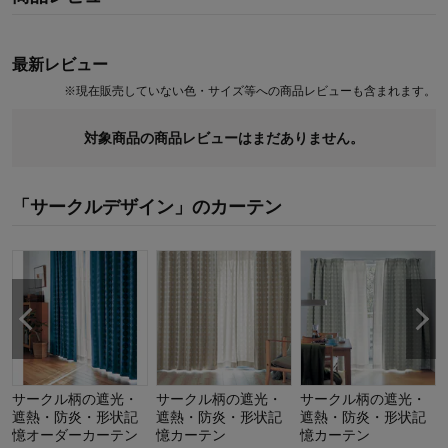
●同シリーズ（1.5倍ヒダ）よりもたっぷりと生地を使用した2倍ヒ
ダ仕様
●美しいウェーブ（ドレープ）で、リビングにもオススメ
最新レビュー
●開いた状態もすっきりと美しい
※
現在販売していない色・サイズ等への商品レビューも含まれます。
【高層建築物には義務がある 防炎機能】
対象商品の商品レビューはまだありません。
～万が一の時も燃え広がりにくい～
小さなタバコなどの火でもすぐに燃え広がり大火事になる可能性
もあります
「サークルデザイン」のカーテン
防炎カーテンは、消防法で定める基準以上の防炎性能を持ち、万
一の時も安心です
【年中快適に 遮熱・保温効果】
～夏は遮熱、冬は断熱保温効果。冷暖房効率もアップし、節電し省
エネ、室内を快適に～
夏の直射日光熱をカットし、室温の上昇を抑えます
冬は保温、冬の外の冷気をカットし、室温の低下を防ぎます
サークル柄の遮光・
サークル柄の遮光・
サークル柄の遮光・
【きれいな見栄え 形状記憶】
遮熱・防炎・形状記
遮熱・防炎・形状記
遮熱・防炎・形状記
憶オーダーカーテン
憶カーテン
憶カーテン
～美しいドレープが裾まで広がらずきれいにまとまる～