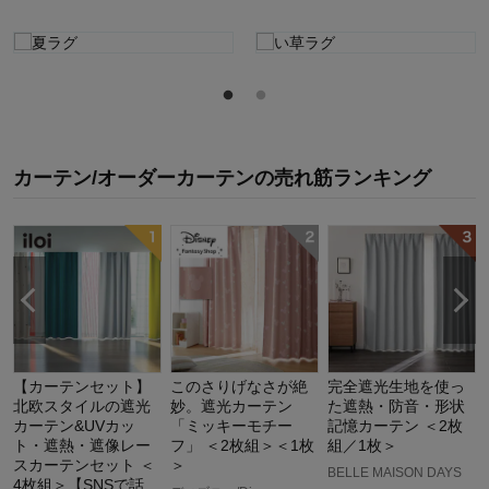
カーテン/オーダーカーテン
の
売れ筋ランキング
【カーテンセット】
このさりげなさが絶
完全遮光生地を使っ
北欧スタイルの遮光
妙。遮光カーテン
た遮熱・防音・形状
カーテン&UVカッ
「ミッキーモチー
記憶カーテン ＜2枚
ト・遮熱・遮像レー
フ」 ＜2枚組＞＜1枚
組／1枚＞
スカーテンセット ＜
＞
BELLE MAISON DAYS
4枚組＞【SNSで話