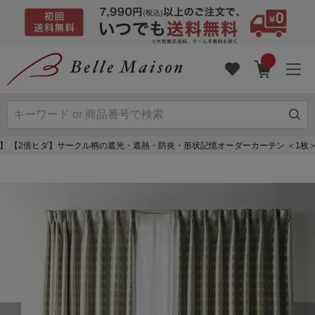
】 【2倍ヒダ】サークル柄の遮光・遮熱・防炎・形状記憶オーダーカーテン ＜1枚