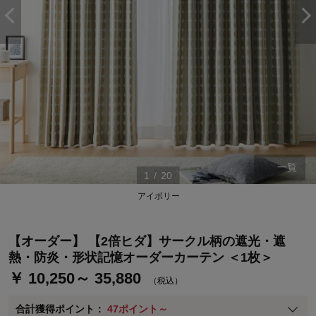
一覧
ステージが上がれば送料無料・返品引取無料！
1
/
20
さらにポイント還元最大16倍！
アイボリー
ベルメゾンご優待サービスについて
ベルメゾン・ポイントについて
【オーダー】 【2倍ヒダ】サークル柄の遮光・遮
通常商品送料無料 返品引取無料（JCBのみ）
熱・防炎・形状記憶オーダーカーテン ＜1枚＞
即時入会なら更に500円OFFクーポンプレゼント
￥ 10,250～ 35,880
（税込）
ベルメゾン メンバーズカードについて
合計獲得ポイント：
47ポイント～
※
メンバーズカードの加算ポイントはステージ倍率適用前の基本ポイント