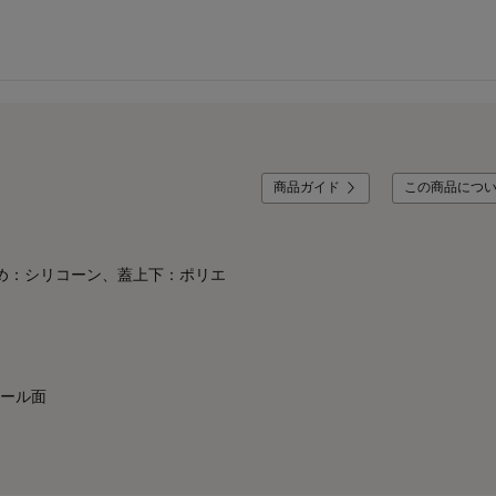
商品ガイド
この商品につ
め：シリコーン、蓋上下：ポリエ
ール面