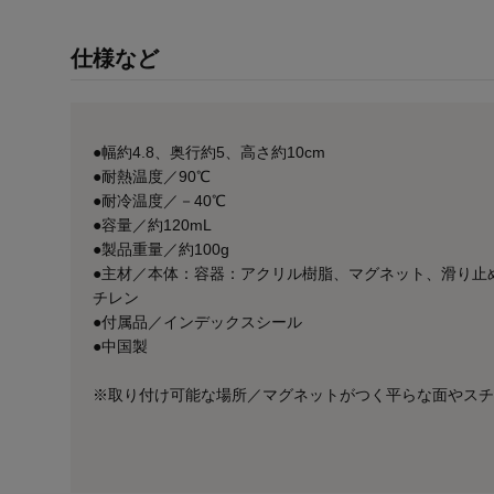
仕様など
●幅約4.8、奥行約5、高さ約10cm
●耐熱温度／90℃
●耐冷温度／－40℃
●容量／約120mL
●製品重量／約100g
●主材／本体：容器：アクリル樹脂、マグネット、滑り止
チレン
●付属品／インデックスシール
●中国製
※取り付け可能な場所／マグネットがつく平らな面やスチ