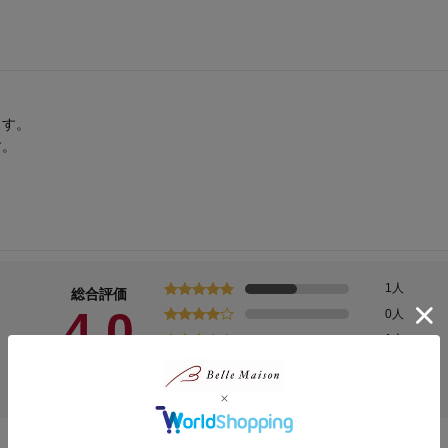
ます。
す。
1人
総合評価
4.0
0人
1人
0人
(2)
0人