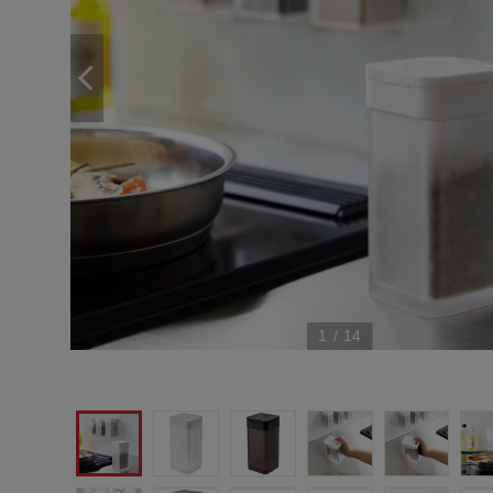
1
/
14