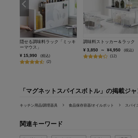
隠せる調味料ラック「ミッキ
調味料ストッカー＆ラック
ーマウス」
¥
3,850
～
¥
4,950
(税込)
¥
15,990
(税込)
(
12
)
(
2
)
「マグネットスパイスボトル」の掲載ジャ
キッチン用品/調理器具
食品保存容器/オイルポット
スパイ
関連キーワード