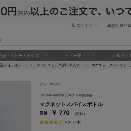
ログオン
新規会員登
妊娠・ベビー・キッズ
ビューティ
グルメ・
器/オイルポット
スパイスラック/調味料入れ
マグネットスパイスボト
タワー/tower
ステージが上がれば送料無料・返品引取無料
さらにポイント還元最大16倍！
マグネットスパイスボトル
￥ 770
ベルメゾンご優待サービスについて
ベル
価格
（税込）
通常商品送料無料 返品引取無料（JCBのみ）
4.0 （2件）
即時入会なら更に500円OFFクーポンプレゼン