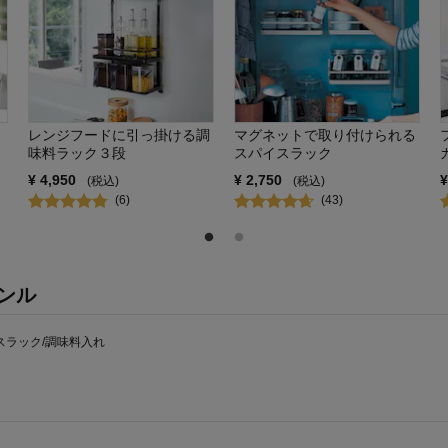
レンジフードに引っ掛ける調
マグネットで取り付けられる
味料ラック３段
スパイスラック
¥
4,950
¥
2,750
(税込)
(税込)
(
6
)
(
43
)
ンル
スラック/調味料入れ