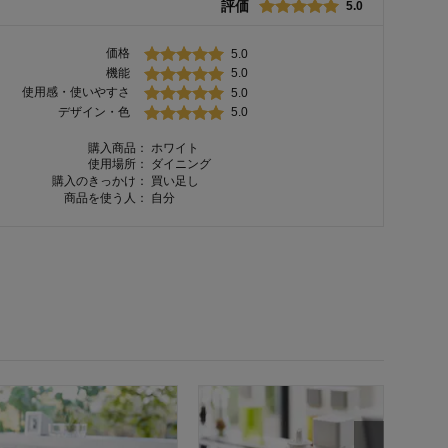
評価
5.0
価格
5.0
機能
5.0
使用感・使いやすさ
5.0
デザイン・色
5.0
購入商品：
ホワイト
使用場所：
ダイニング
購入のきっかけ：
買い足し
商品を使う人：
自分
蓋付き
¥
2,20