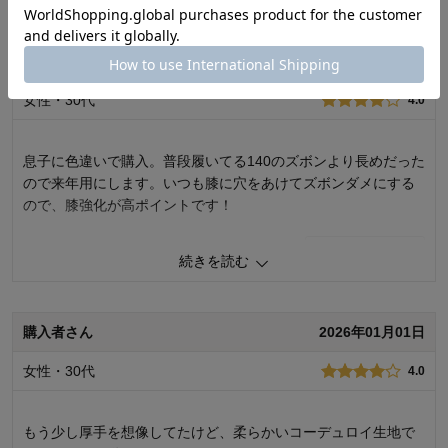
デザイン
5.0
着心地･使用感
5.0
購入者さん
2026年01月01日
購入商品：
グレイッシュブルー, １２０
体型：
女性・30代
4.0
お子さまの性別：
お子様の年齢：
息子に色違いで購入。普段履いてる140のズボンより長めだった
ので来年用にします。いつも膝に穴をあけてズボンダメにする
ので、膝強化が高ポイントです！
0
人が参考になりました
参考になった
続きを読む
購入商品：
グレイッシュブルー, １４０
体型：
購入者さん
2026年01月01日
品質：
お子さまのお気に入り度：
女性・30代
4.0
デザイン：
お子さまの性別：
着心地･使用感：
お子様の年齢：
もう少し厚手を想像してたけど、柔らかいコーデュロイ生地で