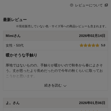
レビューについて
最新レビュー
※
現在販売していない色・サイズ等への商品レビューも含まれます。
Mimiさん
2026年02月14日
女性・50代
5.0
暖かそうな手触り
厚地ではないものの、手触りが暖かいので秋冬から春によさそ
う。丈が思ったより長めだったので今年の秋くらいに取ってお
こうかと思います。
続きを読む
0
人が参考になりました
参考になった
品質
5.0
よ。さん
2026年01月06日
お子さまのお気に入り度
4.0
デザイン
5.0