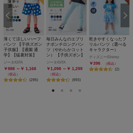
薄くて涼しいハーフ
毎日みんなのエブリ
乾きやすくなったフ
パンツ 【子供ズボン
ナポンチロングパン
リルパンツ（選べる
子供服】【通園 通
ツ（やわらかコット
キャラクター）
学】【猛暑対策】
ン） 【子供ズボン】
ディズニー/Disney
ジータ/GITA
ジータ/GITA
￥
396
（税込）
￥
988
～￥
1,168
￥
1,098
～￥
1,299
(
2
)
（税込）
（税込）
(
295
)
(
955
)