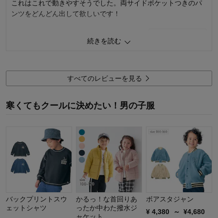
これはこれで動きやすそうでした。両サイドポケットつきのパ
ンツをどんどん出して欲しいです！
1
人が参考になりました
参考になった
続きを読む
購入商品：
チャコールグレー, １４０
体型：
すべてのレビューを見る
品質：
お子さまのお気に入り度：
デザイン：
寒くてもクールに決めたい！男の子服
お子さまの性別：
男の子
着心地･使用感：
お子様の年齢：
6～9歳
バックプリントスウ
かるっ！な首回りあ
ボアスタジャン
ェットシャツ
ったか中わた撥水ジ
¥
4,380
～
¥
4,680
ャケット