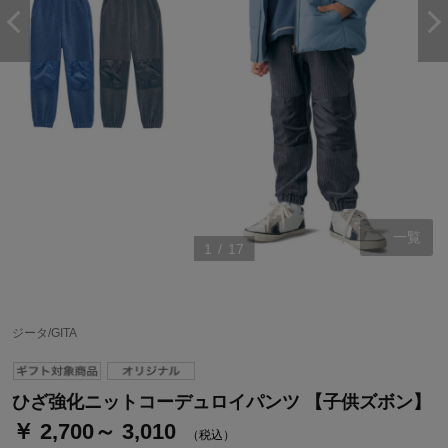
一覧
1
/
17
ステージが上がれば送料無料・返品引取無料！
さらにポイント還元最大16倍！
ジータ/GITA
ベルメゾンご優待サービスについて
ベルメゾン・ポイントについて
ひざ強化ニットコーデュロイパンツ 【子供ズボン】
￥ 2,700～ 3,010
通常商品送料無料 返品引取無料（JCBのみ）
（税込）
即時入会なら更に500円OFFクーポンプレゼント