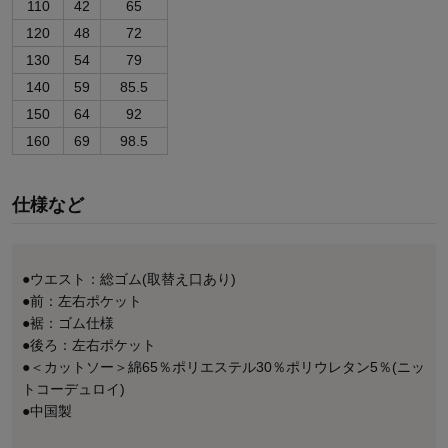
110
42
65
120
48
72
130
54
79
140
59
85.5
150
64
92
160
69
98.5
仕様など
●ウエスト：総ゴム(取替え口あり)
●前：左右ポケット
●裾：ゴム仕様
●後ろ：左右ポケット
●＜カットソー＞綿65％ポリエステル30％ポリウレタン5％(ニッ
トコーデュロイ)
●中国製