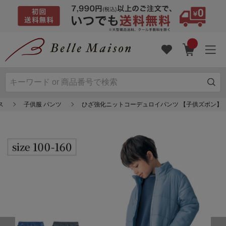
ス
子供服 パンツ
ひざ強化ニットコーデュロイパンツ 【子供ズボン】