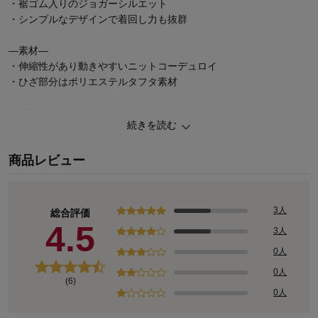
・裾ゴム入りのジョガーシルエット
・シンプルなデザインで着回し力も抜群
―素材―
・伸縮性があり動きやすいニットコーデュロイ
・ひざ部分はポリエステルタフタ素材
―機能―
続きを読む
・ウエストは総ゴム仕様でラクなはき心地
・ゴム取り替え口があり、サイズ調整やゴムの交換も可能
商品レビュー
・油性ペンで直接書けてにじみにくいお名前スペース2枚付き
◆GITA（ジータ）
安心して着せたいママと、毎日気持ちよく着たいコドモ。みんなの
3人
総合評価
思いと一人ひとりの成長に寄り添って。
4.5
3人
こだわりの機能と豊富なサイズ、デザインバリエーションが魅力の
0人
オリジナルブランド
0人
(6)
0人