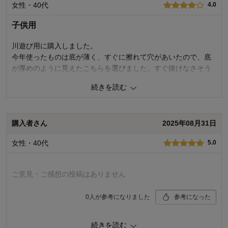
女性・40代
4.0
子供用
川遊び用に購入しました。
今年使ったものは底が薄く、すぐに擦れて穴があいたので、底
が厚めのように見えたこちらを選びました。すぐ抜けなさそう
なのもいいかなと。
続きを読む
使うのは来年になるので☆一つマイナスにしました。
0
人が参考になりました
参考になった
購入者さん
2025年08月31日
品質
4.0
女性・40代
5.0
お子さまのお気に入り度
4.0
デザイン
4.0
着心地･使用感
4.0
ご意見・ご感想の投稿はありません
購入商品：
サックス, ２１
体型：
やせ型
0
人が参考になりました
参考になった
お子さまの性別：
男の子
お子様の年齢：
6～9歳
品質
5.0
続きを読む