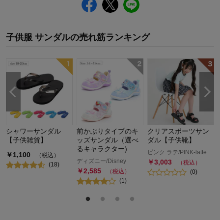
子供服 サンダル
の
売れ筋ランキング
シャワーサンダル
前かぶりタイプのキ
クリアスポーツサン
【子供雑貨】
ッズサンダル（選べ
ダル【子供靴】
るキャラクター)
ピンク ラテ/PINK-latte
￥
1,100
（税込）
ディズニー/Disney
￥
3,003
（税込）
(
18
)
￥
2,585
（税込）
(
0
)
(
1
)