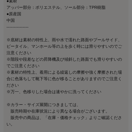
●素材
アッパー部分：ポリエステル、ソール部分：TPR樹脂
●原産国
中国
---------------
※底材は素材の特性上、雨や水で濡れた路面やプールサイド、
ピータイル、マンホール等の上を歩く時には滑りやすいのでご
注意ください
※階段や段差などの昇降機及び傾斜した路面でも滑りやすいの
でご注意ください
※素材の特性上、着用による繰返しの摩擦や強く摩擦された場
合に色落ちして靴下等に色が移ることがありますのでご注意く
ださい
※万一、色移りした場合は速やかに洗ってください
※カラー・サイズ展開につきましては、
販売時期や在庫状況により異なる場合がございます。
販売中の商品は、「在庫・価格チェック」よりご確認くださ
い。