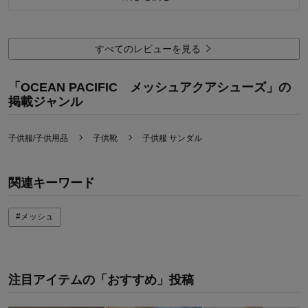
お子さまのお気に入り度
5.0
デザイン
5.0
着心地･使用感
5.0
すべてのレビューを見る
購入商品：
ラベンダー, ２５
体型：
お子さまの性別：
「OCEAN PACIFIC メッシュアクアシューズ」の
お子様の年齢：
掲載ジャンル
子供服/子供用品
子供靴
子供服 サンダル
関連キーワード
#メッシュ
注目アイテムの「おすすめ」投稿