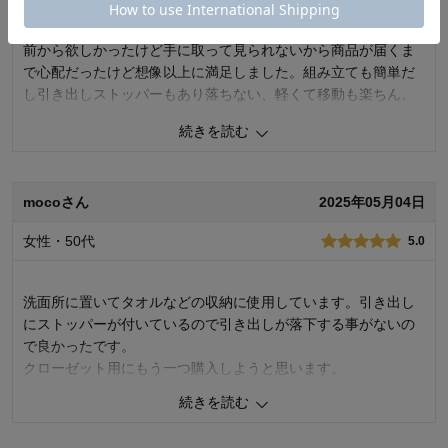
最高です
購入商品：
カラー
使用場所：
ランドリー
前から欲しかったけど手に取って見られないから商品が届くま
購入のきっかけ：
買い足し
で心配だったけど想像以上に満足しました。組み立ても簡単だ
商品を使う人：
自分、配偶者
し引き出しストッパーもあり落ちない、軽くて移動も楽ちん、
カラーの柄を寝室に設置したのですが寝る時とても癒されま
続きを読む
す。浴室にも置きたいので追加注文しようと思います。
1
人が参考になりました
参考になった
mocoさん
2025年05月04日
価格
5.0
女性・50代
5.0
機能
5.0
使用感・使いやすさ
5.0
デザイン・色
5.0
洗面所に置いてタオルなどの収納に使用しています。引き出し
購入商品：
カラー
にストッパーが付いているので引き出しが落下する事がないの
使用場所：
寝室
で良かったです。
購入のきっかけ：
ネットで見つけて
クローゼット用にもう一つ購入しようと思います。
商品を使う人：
自分
続きを読む
10
人が参考になりました
参考になった