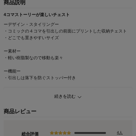
商品説明
4コマストーリーが楽しいチェスト
ーデザイン・スタイリングー
・コミックの４コマを引出しの前面にプリントした収納チェスト
・どこでも置きやすいサイズ
ー素材ー
・軽い樹脂製なので移動も楽々
ー機能ー
・引出しは落下を防ぐストッパー付き
まだまだあります！スヌーピーの商品
続きを読む
お気に入りがきっと見つかる♪キャラクターページ
商品レビュー
4人
総合評価