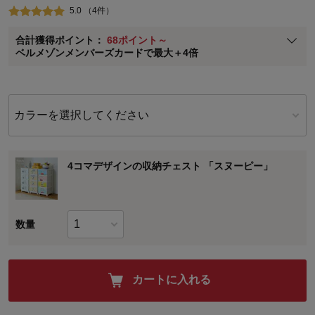
5.0 （4件）
ベルメゾン メンバーズカードについて
合計獲得ポイント：
68ポイント～
※
メンバーズカードの加算ポイントはステージ倍率適用前の基本ポイント
ベルメゾンメンバーズカードで最大＋4倍
に対して適用されます。
カラーを選択してください
4コマデザインの収納チェスト 「スヌーピー」
数量
カートに入れる