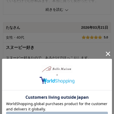
ているだけで心が和みます。本当に買って良かったです。
続きを読む
0
人が参考になりました
参考になった
価格
5.0
たなさん
2026年03月21日
機能
1.0
使用感・使いやすさ
1.0
女性・40代
5.0
デザイン・色
5.0
スヌーピー好き
購入商品：
ベージュ
使用場所：
寝室
購入のきっかけ：
ネットで見つけて
スヌーピー好きなので、あるだけでほっこりします。
商品を使う人：
自分、子供
脱衣所に置いてます。
スッキリ片付きました。
買って良かったです。
続きを読む
1
人が参考になりました
参考になった
あぐちゃんさん
2026年03月15日
価格
5.0
機能
5.0
女性・60代～
5.0
使用感・使いやすさ
5.0
デザイン・色
5.0