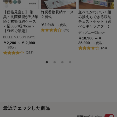
【価格見直し】 消
竹炭着物収納ケース
並べてかわいい！組
臭・抗菌機能が約3年
２層式
み換えもできる収納
続く衣類収納ケース
チェストセット（選
￥
2,948
（税込）
＜幅50／幅70cm＞
べるキャラクター）
(
59
)
【SNSで話題】
ディズニー/Disney
BELLE MAISON DAYS
￥
18,900
～￥
￥
2,290
～￥
2,990
35,900
（税込）
（税込）
(
23
)
(
233
)
最近チェックした商品