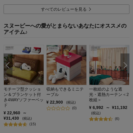
価格
3.0
機能
5.0
すべてのレビューを見る
使用感・使いやすさ
5.0
デザイン・色
5.0
スヌーピーへの愛がとまらないあなたにオススメの
購入商品：
カラー
アイテム♪
使用場所：
その他
購入のきっかけ：
ネットで見つけて
商品を使う人：
自分
モチーフ型クッショ
収納もできるミニテ
一枚絵のような遮
ン＆ブランケット付
ーブル
光・遮熱カーテン＜2
き4WAYソファーベッ
枚組＞
¥
22,900
(税込)
ド
¥
6,992
～
¥
11,192
(
0
)
¥
22,960
～
(税込)
¥
31,430
(税込)
(
6
)
(
15
)