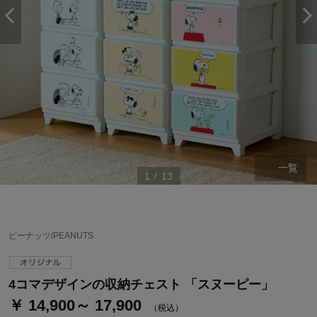
一覧
1
/
13
ステージが上がれば送料無料・返品引取無料！
さらにポイント還元最大16倍！
ピーナッツ/PEANUTS
ベルメゾンご優待サービスについて
ベルメゾン・ポイントについて
4コマデザインの収納チェスト 「スヌーピー」
￥ 14,900～ 17,900
通常商品送料無料 返品引取無料（JCBのみ）
（税込）
即時入会なら更に500円OFFクーポンプレゼント