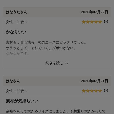
品質
1.0
デザイン
2.0
着心地･使いやすさ
1.0
はなうたさん
2026年07月22日
購入商品：
ブラック, ３Ｌ
女性・60代～
5.0
お気に入りポイント：
デザイン、色、機能
おすすめ用途：
お家用
かなりいい
素材も，着心地も、私のニーズにピッタリでした。
サラッとして、それでいて、ダボつかない。
なかなかです。
続きを読む
1
人が参考になりました
参考になった
品質
5.0
はなさん
2026年07月21日
デザイン
5.0
着心地･使いやすさ
5.0
女性・60代～
5.0
購入商品：
グレー, ＬＬ
お気に入りポイント：
デザイン、サイズ、素材･品質、着心地･
素材が気持ちいい
使いやすさ、長く使えそう
おすすめ用途：
お出かけ・普段着
余裕をもって大きめサイズにしました、予想通り大きかったで