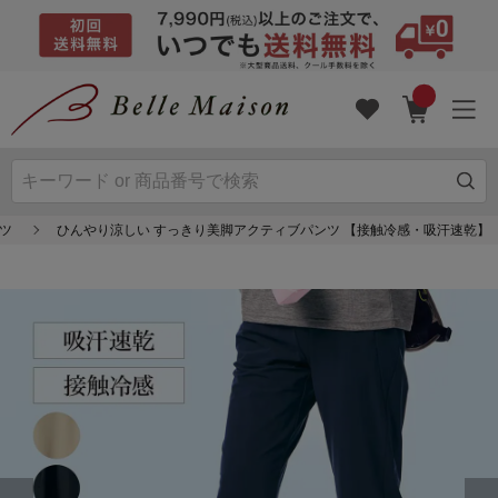
ツ
ひんやり涼しい すっきり美脚アクティブパンツ 【接触冷感・吸汗速乾】