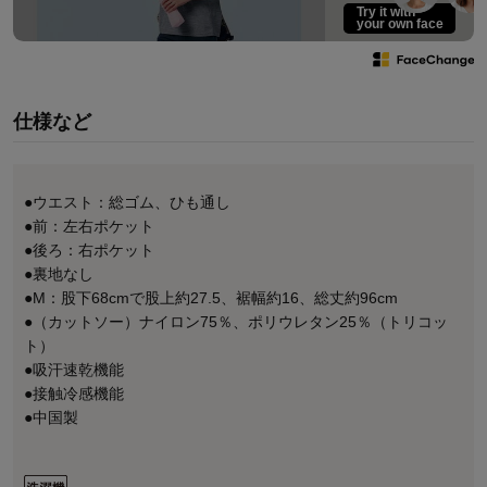
Try it with
your own face
仕様など
●ウエスト：総ゴム、ひも通し
●前：左右ポケット
●後ろ：右ポケット
●裏地なし
●M：股下68cmで股上約27.5、裾幅約16、総丈約96cm
●（カットソー）ナイロン75％、ポリウレタン25％（トリコッ
ト）
●吸汗速乾機能
●接触冷感機能
●中国製