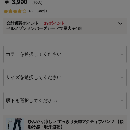
￥ 3,990
通常商品送料無料 返品引取無料（JCBのみ）
（税込）
即時入会なら更に500円OFFクーポンプレゼント
4.2 （38件）
ベルメゾン メンバーズカードについて
合計獲得ポイント：
19ポイント
※
メンバーズカードの加算ポイントはステージ倍率適用前の基本ポイント
ベルメゾンメンバーズカードで最大＋4倍
に対して適用されます。
カラーを選択してください
サイズを選択してください
股下を選択してください
ひんやり涼しい すっきり美脚アクティブパンツ 【接
触冷感・吸汗速乾】