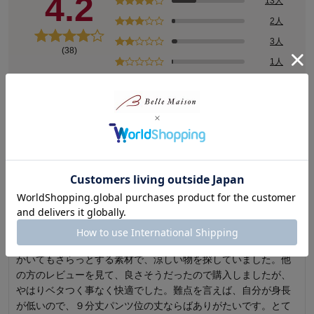
4.2
13人
2人
3人
(38)
1人
レビューについて
ピックアップレビュー
評価が高いレビュー
評価が低いレビュー
5.0
1.0
おすすめです！
お尻のポケットが･･･
仕事用に購入しました。とにかく暑くて汗をかく仕事なので、
破れていました。 破れていたというよりも一部が縫製されて
かいてもさらっとする素材で、涼しい物を探していました。他
いなかったようです。 お尻のポケットに 家の鍵を入れたとこ
の方のレビューを見て、良さそうだったので購入しましたが、
ろいきなりズボンの中から足元へ落ちてきて とても驚きまし
やはりベタつく事なく快適でした。難点を言えば、自分が身長
た。 鍵は一本だけで100円玉くらいの大きさのキーホルダーを
が低いので、９分丈パンツ位の丈ならばありがたいです。とて
付けていただけなので重くて破れたとは思えません。 もうはい