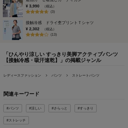
¥
3,990
（税込）
(
3
)
接触冷感 ドライ杢プリントＴシャツ
¥
2,302
（税込）
(
13
)
「ひんやり涼しい すっきり美脚アクティブパンツ
【接触冷感・吸汗速乾】」の掲載ジャンル
レディースファッション
パンツ
ストレートパンツ
関連キーワード
#パンツ
#涼しい
#さらっと
#すっきり
#ストレッチ