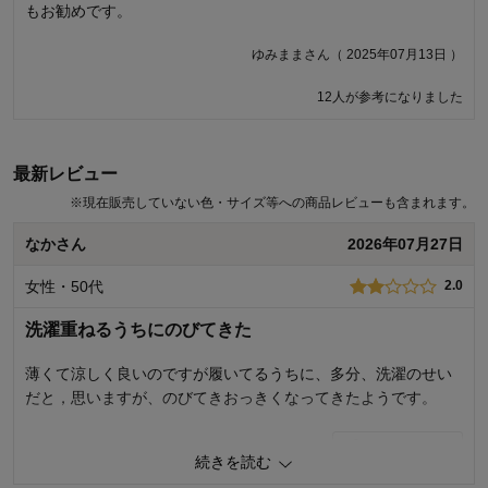
もお勧めです。
てしまったし返品するのも面倒だったのでそのままにしていま
す。 はき心地は良かったのに とても残念です。 検品などは
ゆみままさん（ 2025年07月13日 ）
されないのでしょうか。
12人が参考になりました
なしさん（ 2026年05月08日 ）
8人が参考になりました
最新レビュー
※
現在販売していない色・サイズ等への商品レビューも含まれます。
なかさん
2026年07月27日
女性・50代
2.0
洗濯重ねるうちにのびてきた
薄くて涼しく良いのですが履いてるうちに、多分、洗濯のせい
だと，思いますが、のびてきおっきくなってきたようです。
3
人が参考になりました
参考になった
続きを読む