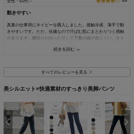
女性・60代～
4.0
動きやすい
真夏の仕事用にネイビーを購入しました。接触冷感、薄手で動
きやすいです。ただ、化繊なので汗ばむ肌にまとわりつく感触
があります。腰回りがゆったりして下着の線が出にくい。スト
レッチが効いてトレーニングにも良さそうなので色違いの購入
続きを読む
を検討中です。
3
人が参考になりました
参考になった
すべてのレビューを見る
品質
5.0
デザイン
5.0
美シルエット×快適素材のすっきり美脚パンツ
着心地･使いやすさ
4.0
購入商品：
ネイビー, Ｌ
お気に入りポイント：
デザイン、色、サイズ
おすすめ用途：
トレーニング、軽い運動