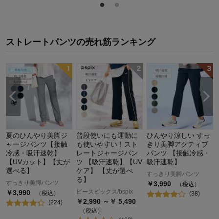
ストレートパンツ
の
売れ筋ランキング
夏のひんやり美脚ジ
普段使いにも運動に
ひんやり涼しい すっ
ャージパンツ【接触
も使いやすい！スト
きり美脚アクティブ
冷感・吸汗速乾】
レートジャージパン
パンツ 【接触冷感・
【UVカット】【丈が
ツ 【吸汗速乾】【UV
吸汗速乾】
選べる】
ケア】 【丈が選べ
すっきり美脚パンツ
る】
すっきり美脚パンツ
￥
3,990
（税込）
ビースピックス/bspix
￥
3,990
（税込）
(
38
)
￥
2,990
～￥
5,490
(
224
)
（税込）