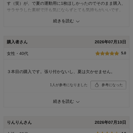
す（笑）が、で夏の運動用に1枚ほしかったのでそのまま購入、
サラサラした素材で汗も気にならずとても気持ちがいいです。
続きを読む
1
人が参考になりました
参考になった
品質
5.0
購入者さん
2026年07月13日
デザイン
4.0
着心地･使いやすさ
5.0
女性・40代
5.0
購入商品：
ブラック, ３Ｌ
お気に入りポイント：
色、素材･品質、機能、着心地･使いやす
さ
３本目の購入です。張り付かないし、夏は欠かせません。
おすすめ用途：
軽い運動
1
人が参考になりました
参考になった
品質
5.0
続きを読む
デザイン
5.0
着心地･使いやすさ
5.0
購入商品：
ブラック, Ｌ
りんりんさん
2026年07月10日