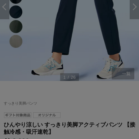
一覧
1
/
26
ステージが上がれば送料無料・返品引取無料！
すっきり美脚パンツ
さらにポイント還元最大16倍！
ベルメゾンご優待サービスについて
ひんやり涼しい すっきり美脚アクティブパンツ 【接
ベルメゾン・ポイントについて
触冷感・吸汗速乾】