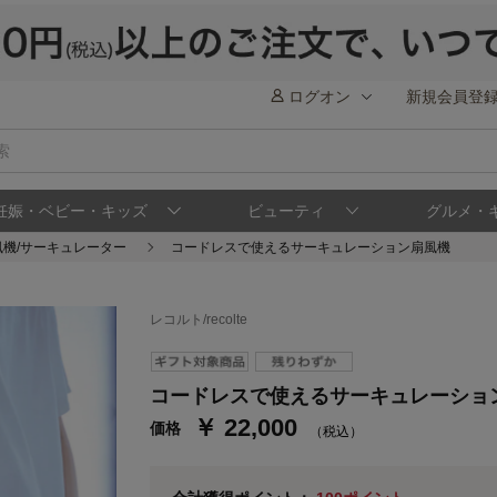
ログオン
新規会員登
妊娠・ベビー・キッズ
ビューティ
グルメ・
風機/サーキュレーター
コードレスで使えるサーキュレーション扇風機
レコルト/recolte
ステージが上がれば送料無料・返品引取無料
さらにポイント還元最大16倍！
ベルメゾンご優待サービスについて
ベル
コードレスで使えるサーキュレーショ
￥ 22,000
価格
通常商品送料無料 返品引取無料（JCBのみ）
（税込）
即時入会なら更に500円OFFクーポンプレゼン
ベルメゾン メンバーズカードについて