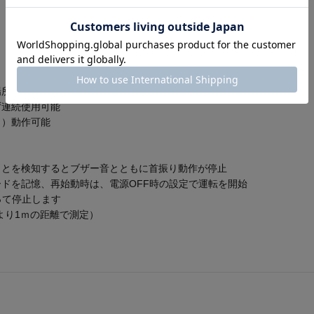
場所での使用にも便利
ず連続使用可能
し）動作可能
ことを検知するとブザー音とともに首振り動作が停止
ドを記憶、再始動時は、電源OFF時の設定で運転を開始
って停止します
より1ｍの距離で測定）