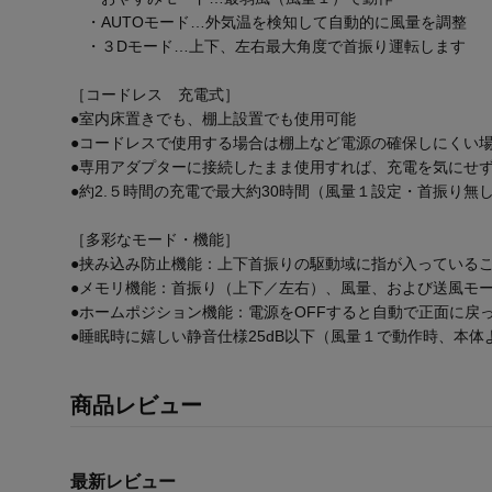
・AUTOモード…外気温を検知して自動的に風量を調整
・３Dモード…上下、左右最大角度で首振り運転します
［コードレス 充電式］
●室内床置きでも、棚上設置でも使用可能
●コードレスで使用する場合は棚上など電源の確保しにくい
●専用アダプターに接続したまま使用すれば、充電を気にせ
●約2.５時間の充電で最大約30時間（風量１設定・首振り無
［多彩なモード・機能］
●挟み込み防止機能：上下首振りの駆動域に指が入っている
●メモリ機能：首振り（上下／左右）、風量、および送風モー
●ホームポジション機能：電源をOFFすると自動で正面に戻
●睡眠時に嬉しい静音仕様25dB以下（風量１で動作時、本体
商品レビュー
最新レビュー