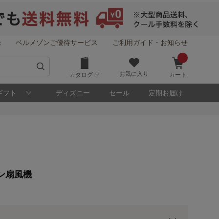
録
ベルメゾンご優待サービス
ご利用ガイド・お知らせ
お気に入り
カタログ
カート
ギフト
ディズニー
セール
定期お届け
！
メゾン・ポイントについて
ン扇風機
ト