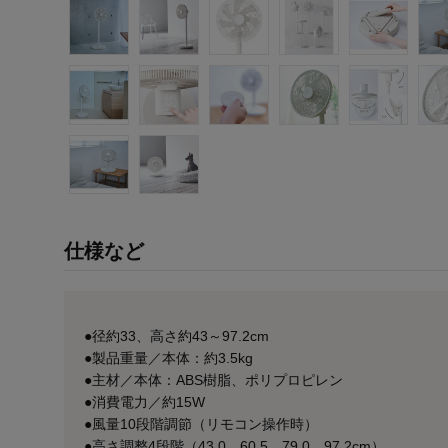
仕様など
●径約33、高さ約43～97.2cm
●製品重量／本体：約3.5kg
●主材／本体：ABS樹脂、ポリプロピレン
●消費電力／約15W
●風量10段階調節（リモコン操作時）
●高さ調整4段階（43.0、60.5、79.0、97.2cm）