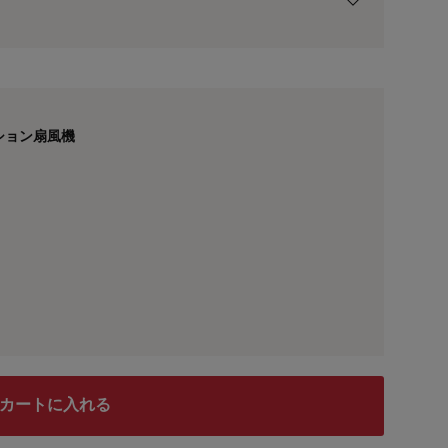
用前の基本ポイントに対して適用されます。
ション扇風機
コンセントのない場所にも、さっと持ち運んで使
カートに入れる