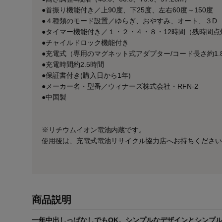
●首振り機能付き／上90度、下25度、左右60度～150度
●４種類のモード設置／ゆらぎ、おやすみ、オート、３D
●タイマー機能付き／１・２・４・８・12時間（残時間点
●チャイルドロック機能付き
●充電式（専用のマグネット式アダプター/コード長さ約1.
●充電時間約2.5時間
●保証書付き(購入日から1年)
●メーカー名・型番／ウィナーズ株式会社・RFN-2
●中国製
※リチウムイオン電池内蔵です。
使用後は、充電式電池リサイクル協力店へお持ちください
商品説明
一年中出しっぱなしでもOK。シンプルなデザインとシンプ