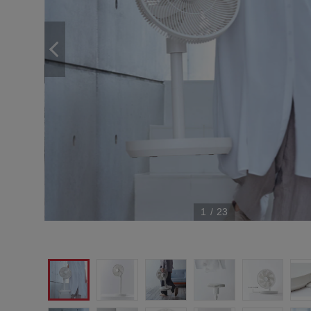
1
/
23
ック」）