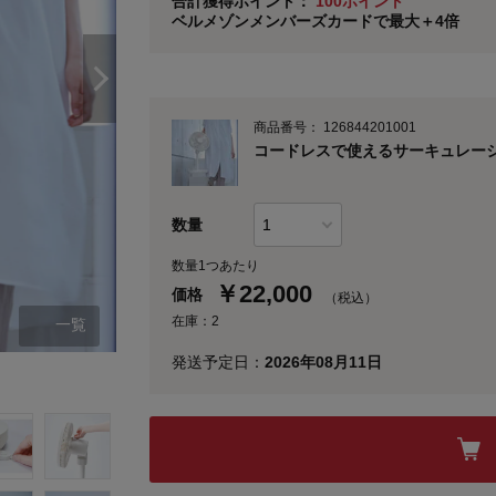
合計獲得ポイント：
100ポイント
ベルメゾンメンバーズカードで最大＋4倍
※
メンバーズカードの加算ポイントはステージ倍率適
商品番号：
126844201001
コードレスで使えるサーキュレー
数量
数量1つあたり
￥
22,000
価格
（税込）
在庫：2
一覧
発送予定日：
2026年08月11日