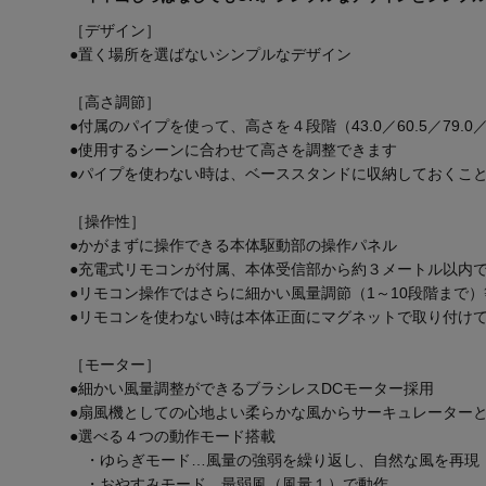
［デザイン］
●置く場所を選ばないシンプルなデザイン
［高さ調節］
●付属のパイプを使って、高さを４段階（43.0／60.5／79.0／
●使用するシーンに合わせて高さを調整できます
●パイプを使わない時は、ベーススタンドに収納しておくこ
［操作性］
●かがまずに操作できる本体駆動部の操作パネル
●充電式リモコンが付属、本体受信部から約３メートル以内
●リモコン操作ではさらに細かい風量調節（1～10段階まで
●リモコンを使わない時は本体正面にマグネットで取り付け
［モーター］
●細かい風量調整ができるブラシレスDCモーター採用
●扇風機としての心地よい柔らかな風からサーキュレーター
●選べる４つの動作モード搭載
・ゆらぎモード…風量の強弱を繰り返し、自然な風を再現
・おやすみモード…最弱風（風量１）で動作