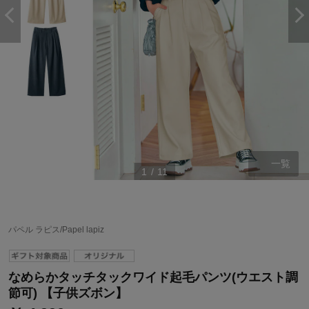
一覧
1
/
11
ステージが上がれば送料無料・返品引取無料！
さらにポイント還元最大16倍！
パペル ラピス/Papel lapiz
ベルメゾンご優待サービスについて
ベルメゾン・ポイントについて
なめらかタッチタックワイド起毛パンツ(ウエスト調
通常商品送料無料 返品引取無料（JCBのみ）
節可) 【子供ズボン】
即時入会なら更に500円OFFクーポンプレゼント