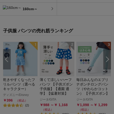
160cm～
子供服 パンツ
の
売れ筋ランキング
乾きやすくなったフ
薄くて涼しいハーフ
毎日みんなのエブリ
リルパンツ（選べる
パンツ 【子供ズボン
ナポンチロングパン
キャラクター）
子供服】【通園 通
ツ（やわらかコット
学】【猛暑対策】
ン） 【子供ズボン】
ディズニー/Disney
ジータ/GITA
ジータ/GITA
￥
396
（税込）
￥
988
～￥
1,168
￥
1,098
～￥
1,299
(
2
)
（税込）
（税込）