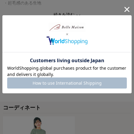
・起毛感のある生地
続きを読む
―機能―
・ウエストはアジャスターゴム付きでサイズ調節可能
商品レビュー
・便利な両脇ポケット付き
・後ろ右のみ飾りポケット付き
◆Papel lapiz（パペルラピス）
最新レビュー
ワタシの「好き」にフィットする、トレンドをおさえた好感度の高
※
現在販売していない色・サイズ等への商品レビューも含まれます。
いおしゃれを提案するブランド。
今のリアルなジュニア＆ティーンの体形に合わせた独自のサイズを
対象商品の商品レビューはまだありません。
設定し、細部の着心地にもこだわりました。
コーディネート