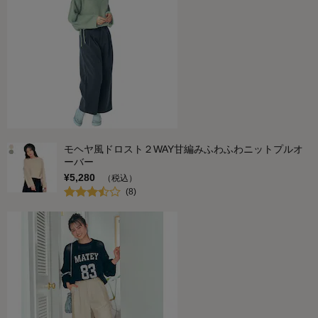
モヘヤ風ドロスト２WAY甘編みふわふわニットプルオ
ーバー
¥
5,280
（税込）
(
8
)