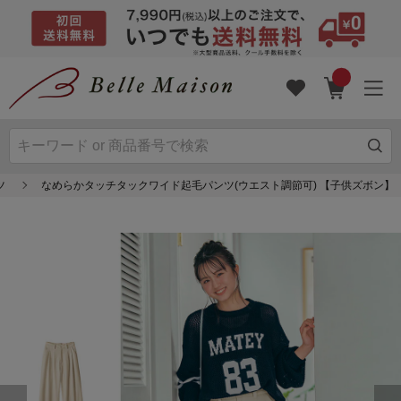
ツ
なめらかタッチタックワイド起毛パンツ(ウエスト調節可) 【子供ズボン】