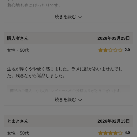
着心地も春にぴったりです。
続きを読む
0
人が参考になりました
参考になった
品質
5.0
購入者さん
2026年03月29日
着心地
5.0
デザイン
5.0
女性・50代
2.0
購入商品：
杢アイボリー, ３Ｌ
お気に入りポイント：
色、サイズ、生地
体型：
ぽっちゃり型
生地が厚くやや硬く感じました。ラメに顔があいませんでし
おすすめ用途：
お出かけ用
た。残念ながら返品しました。
身長（cm）：
151～155
サイズ：
ちょうど良い
商品のご購入、ならびにレビューへのご投稿ありがとうございます。
このたびは、お客様のご期待に沿えず、誠に申し訳ございません。 い
続きを読む
ただいたご意見を参考に、今後もお客様にご満足いただける商品をお
届けできるよう改善努力してまいります。貴重なご意見をいただきあ
りがとうございました。
とまとさん
2026年02月13日
千趣会 担当者
女性・50代
4.0