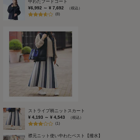
中わたフードコート
¥
6,992
～ ¥
7,692
（税込）
(
8
)
ストライプ柄ニットスカート
¥
4,193
～ ¥
4,543
（税込）
(
1
)
襟元ニット使い中わたベスト【撥水】