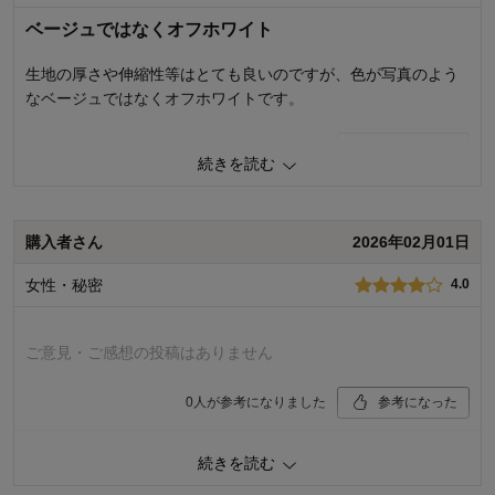
0
人が参考になりました
参考になった
ベージュではなくオフホワイト
品質
2.0
生地の厚さや伸縮性等はとても良いのですが、色が写真のよう
着心地
2.0
なベージュではなくオフホワイトです。
デザイン
2.0
3
人が参考になりました
参考になった
購入商品：
杢グレー, ＬＬ
続きを読む
お気に入りポイント：
体型：
品質
4.0
おすすめ用途：
着心地
4.0
身長（cm）：
デザイン
5.0
購入者さん
2026年02月01日
サイズ：
購入商品：
杢アイボリー, ４Ｌ
女性・秘密
4.0
お気に入りポイント：
デザイン、生地、着回しがきく
体型：
ぽっちゃり型
おすすめ用途：
いつでも
ご意見・ご感想の投稿はありません
身長（cm）：
156～160
サイズ：
ちょうど良い
0
人が参考になりました
参考になった
続きを読む
購入商品：
杢グレー, ３Ｌ
体型：