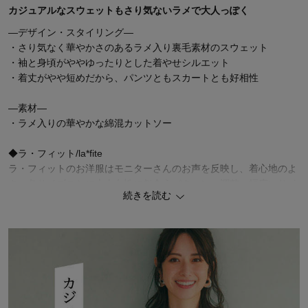
カジュアルなスウェットもさり気ないラメで大人っぽく
―デザイン・スタイリング―
・さり気なく華やかさのあるラメ入り裏毛素材のスウェット
・袖と身頃がややゆったりとした着やせシルエット
・着丈がやや短めだから、パンツともスカートとも好相性
―素材―
・ラメ入りの華やかな綿混カットソー
◆ラ・フィット/la*fite
ラ・フィットのお洋服はモニターさんのお声を反映し、着心地のよ
さ・各サイズごとに大人女性に似合うパターンへ調整・幅広いサイ
続きを読む
ズ展開をルールとしています。大人女性のすっきりとおしゃれと着
心地、全てを叶える。それがベルメゾンの大きいサイズブランド、
ラ・フィットです。