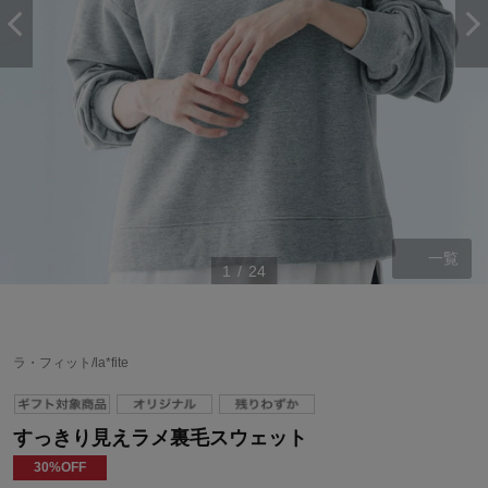
一覧
1
/
24
ラ・フィット/la*fite
すっきり見えラメ裏毛スウェット
30%OFF