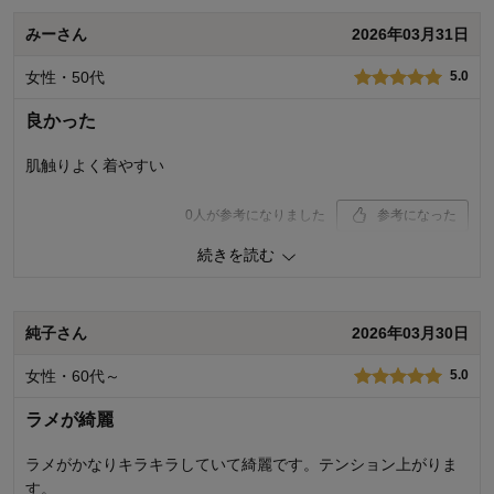
みーさん
2026年03月31日
女性・50代
5.0
良かった
肌触りよく着やすい
0
人が参考になりました
参考になった
続きを読む
品質
5.0
着心地
5.0
デザイン
5.0
純子さん
2026年03月30日
購入商品：
杢アイボリー, ３Ｌ
お気に入りポイント：
デザイン、色、サイズ、生地、品質、機
女性・60代～
5.0
能、着回しがきく
体型：
ぽっちゃり型
おすすめ用途：
カジュアル、いつでも
ラメが綺麗
身長（cm）：
156～160
サイズ：
大きめ（長め）
ラメがかなりキラキラしていて綺麗です。テンション上がりま
す。