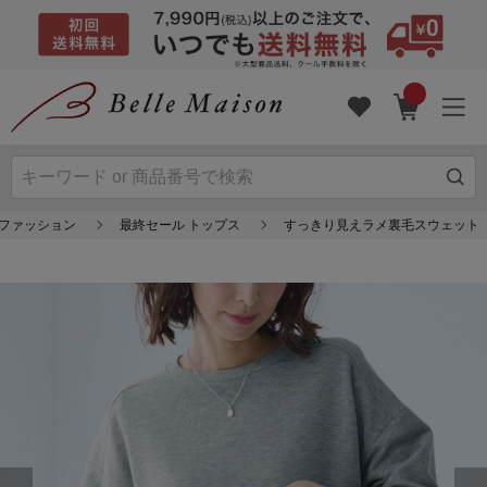
スファッション
最終セール トップス
すっきり見えラメ裏毛スウェット