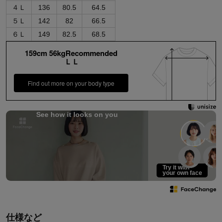
４Ｌ
136
80.5
64.5
５Ｌ
142
82
66.5
６Ｌ
149
82.5
68.5
159cm 56kgRecommended
ＬＬ
Find out more on your body type
See how it looks on you
Try it with
your own face
仕様など