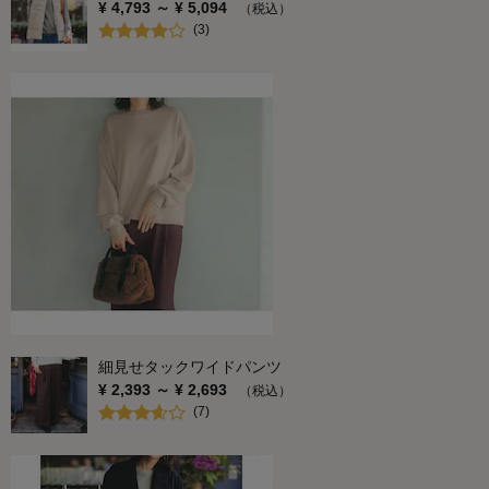
¥
4,793
～ ¥
5,094
（税込）
(
3
)
細見せタックワイドパンツ
¥
2,393
～ ¥
2,693
（税込）
(
7
)