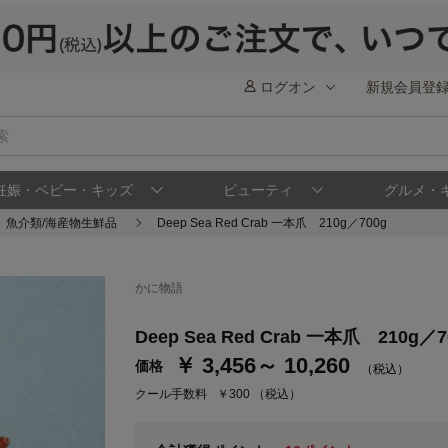
ログオン
新規会員登
妊娠・ベビー・キッズ
ビューティ
グルメ・
魚介類/海産物生鮮品
Deep Sea Red Crab 一本爪 210g／700g
かに物語
ステージが上がれば送料無料・返品引取無料
さらにポイント還元最大16倍！
Deep Sea Red Crab 一本爪 210g／7
ベルメゾンご優待サービスについて
ベル
￥ 3,456～ 10,260
価格
（税込）
通常商品送料無料 返品引取無料（JCBのみ）
クール手数料
￥300
（税込）
即時入会なら更に500円OFFクーポンプレゼン
ベルメゾン メンバーズカードについて