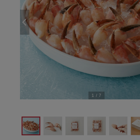
1
/
7