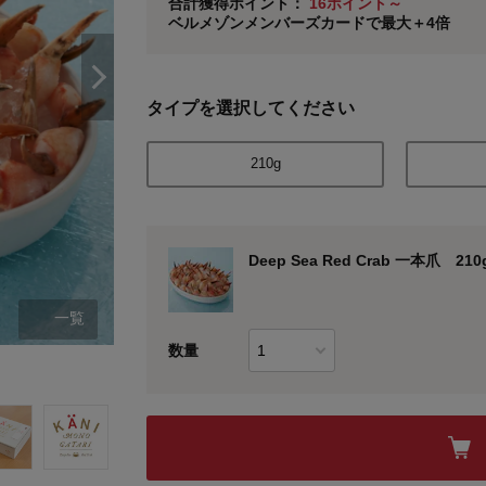
合計獲得ポイント：
16ポイント～
ベルメゾンメンバーズカードで最大＋4倍
※
メンバーズカードの加算ポイントはステージ倍率適
タイプを選択してください
210g
Deep Sea Red Crab 一本爪 210
一覧
数量