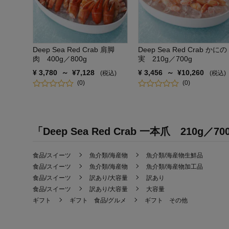
Deep Sea Red Crab 肩脚
Deep Sea Red Crab かにの
肉 400g／800g
実 210g／700g
¥
3,780
～
¥
7,128
¥
3,456
～
¥
10,260
(税込)
(税込)
(
0
)
(
0
)
「Deep Sea Red Crab 一本爪 210g
食品/スイーツ
魚介類/海産物
魚介類/海産物生鮮品
食品/スイーツ
魚介類/海産物
魚介類/海産物加工品
食品/スイーツ
訳あり/大容量
訳あり
食品/スイーツ
訳あり/大容量
大容量
ギフト
ギフト 食品/グルメ
ギフト その他