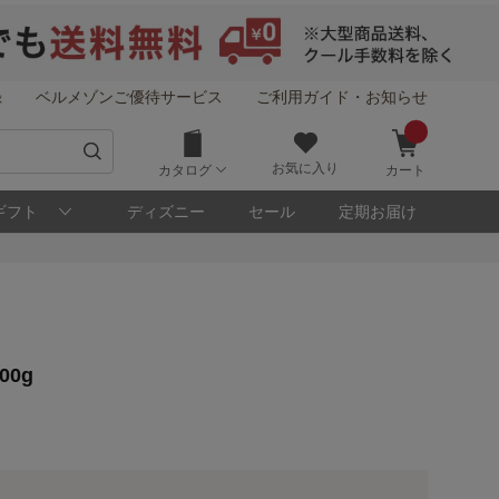
録
ベルメゾンご優待サービス
ご利用ガイド・お知らせ
お気に入り
カタログ
カート
ギフト
ディズニー
セール
定期お届け
！
00g
メゾン・ポイントについて
ト