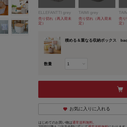
ELLEFANTTI grey
TAIMI grey
TAIM
売り切れ（再入荷未
売り切れ（再入荷未
売り
定）
定）
定）
積める＆重なる収納ボックス baquet
数量
お気に入りに入れる
はじめてのお買い物は
通常送料無料。
2回目以降もご注文金額に応じて
通常送料無料
になります