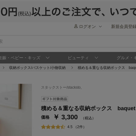
ログオン
新規会員登
妊娠・ベビー・キッズ
ビューティ
グルメ・
収納ボックス/バスケット/小物収納
積める＆重なる収納ボックス baquet 
スタックストー/stacksto,
ステージが上がれば送料無料・返品引取無料
さらにポイント還元最大16倍！
積める＆重なる収納ボックス baquet M
￥ 3,300
ベルメゾンご優待サービスについて
ベル
価格
（税込）
通常商品送料無料 返品引取無料（JCBのみ）
4.5 （2件）
即時入会なら更に500円OFFクーポンプレゼン