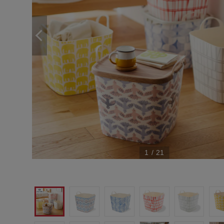
1
/
21