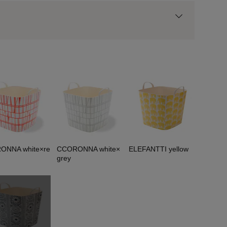
用前の基本ポイントに対して適用されます。
ONNA white×re
CCORONNA white×
ELEFANTTI yellow
grey
HALO