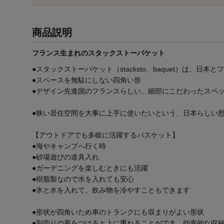
商品説明
フランス生まれのスタックストーバケット
●スタックストーバケット（stacksto、baquet）は、
●スペースを無駄にしない四角い形
●デザイン先進国のフランスらしい、細部にこだわったスペ
●狭い居住空間を大事に上手に使いたいという、日本らしい
【アウトドアでも多岐に活躍するバスケット】
●海やキャンプへ行く時
●砂場遊びの道具入れ
●ガーデニングを楽しむときにも活躍
●樹脂製なので水を入れても安心
●氷と水を入れて、飲み物を冷やすこともできます
●形状が四角いため車のトランクにも収まりがよい形状
●別売りの蓋をつけると上に重ねることができ、効率的な収