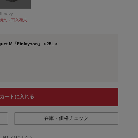
I navy
切れ（再入荷未
 M「Finlayson」＜25L＞
カートに入れる
在庫・価格チェック
。
詳しくはこちら