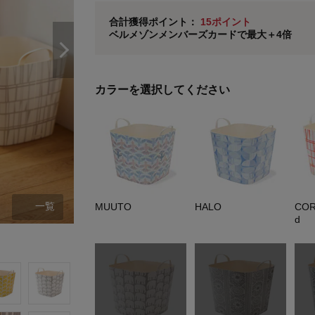
ベルメゾン メンバーズカードについて
合計獲得ポイント：
15ポイント
ベルメゾンメンバーズカードで最大＋4倍
※
メンバーズカードの加算ポイントはステージ倍率適
カラーを選択してください
一覧
MUUTO
HALO
COR
d
MUUTO