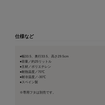
仕様など
●幅33.5、奥行33.5、高さ29.5cm
●容量／約25リットル
●主材／ポリエチレン
●耐熱温度／70℃
●耐冷温度／-30℃
●スペイン製
※専用フタは別売です。