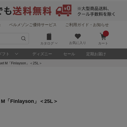
録
ベルメゾンご優待サービス
ご利用ガイド・お知らせ
お気に入り
カタログ
カート
ギフト
ディズニー
セール
定期お届け
M「Finlayson」＜25L＞
！
「Finlayson」＜25L＞
メゾン・ポイントについて
ト