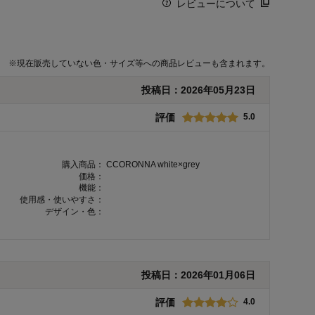
レビューについて
※
現在販売していない色・サイズ等への商品レビューも含まれます。
投稿日：
2026年05月23日
評価
5.0
購入商品：
CCORONNA white×grey
価格：
機能：
使用感・使いやすさ：
デザイン・色：
投稿日：
2026年01月06日
評価
4.0