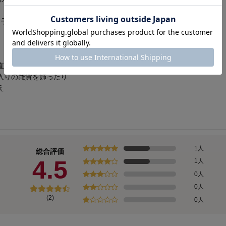
、子供のおもちゃ箱など使い道は色々
直すには良い機会
入りの雑貨を飾ったり
え
1人
総合評価
4.5
1人
0人
0人
(2)
0人