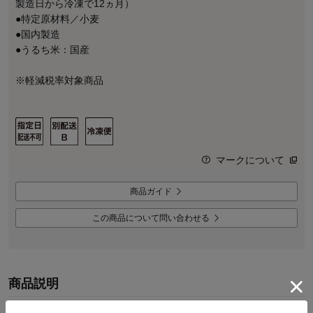
製造日から冷凍で12ヵ月）
●特定原材料／小麦
●国内製造
●うるち米：国産
※軽減税率対象商品
マークについて
商品ガイド
この商品について問い合わせる
商品説明
たぬきむすび元祖のお店、静岡にある天神屋が監修したおむすび