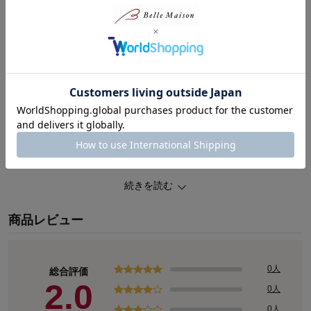
静岡発祥の老舗惣菜弁当店 創業1954年『天神屋』監修。
幹線道路いに店舗を構え、SAエリアやドラックストアの惣菜売り場
でも見かける程、静岡県民には馴染みのあるお店です。
今回そちらの主力商品である「静岡おでん」と対をなす程人気のあ
る店舗自慢の「たぬきむすび」を冷凍商品化！
天かす・西洋ねぎ・かつおだしを使い、醤油ベースの味付けで、店
舗の味を完全再現しました。
ふっくらご飯との絶妙なブレンドが一度食べたらやみつきになる味
わいです。
続きを読む
【お召し上がり方】
凍ったままの商品を袋から取り出し、内袋ごと電子レンジで温めて
商品レビュー
ください。
0人
総合評価
2.0
0人
0人