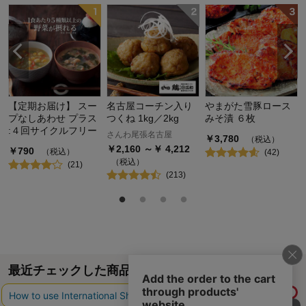
【定期お届け】 スー
名古屋コーチン入り
やまがた雪豚ロース
プなしあわせ プラス
つくね 1kg／2kg
みそ漬 ６枚
:４回サイクルフリー
さんわ尾張名古屋
￥
3,780
（税込）
￥
2,160
～￥
4,212
￥
790
（税込）
(
42
)
（税込）
(
21
)
(
213
)
最近チェックした商品
履歴情報を残す