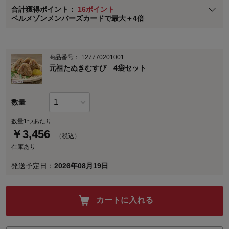
合計獲得ポイント：
16ポイント
※
メンバーズカードの加算ポイントはステージ倍率適用前の基本ポイント
ベルメゾンメンバーズカードで最大＋4倍
に対して適用されます。
商品番号：
127770201001
元祖たぬきむすび 4袋セット
数量
数量1つあたり
￥
3,456
（税込）
在庫あり
発送予定日：
2026年08月19日
カートに入れる