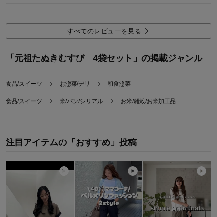
容量
2.0
購入用途：
ご自宅用
すべてのレビューを見る
「元祖たぬきむすび 4袋セット」の掲載ジャンル
食品/スイーツ
お惣菜/デリ
和食惣菜
食品/スイーツ
米/パン/シリアル
お米/雑穀/お米加工品
注目アイテムの「おすすめ」投稿