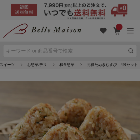
/スイーツ
お惣菜/デリ
和食惣菜
元祖たぬきむすび 4袋セット