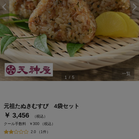
一覧
1
/
5
ステージが上がれば送料無料・返品引取無料！
さらにポイント還元最大16倍！
ベルメゾンご優待サービスについて
元祖たぬきむすび 4袋セット
ベルメゾン・ポイントについて
￥ 3,456
（税込）
通常商品送料無料 返品引取無料（JCBのみ）
クール手数料
￥300
（税込）
即時入会なら更に500円OFFクーポンプレゼント
2.0 （1件）
ベルメゾン メンバーズカードについて