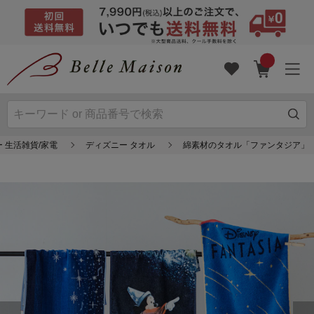
 生活雑貨/家電
ディズニー タオル
綿素材のタオル「ファンタジア」