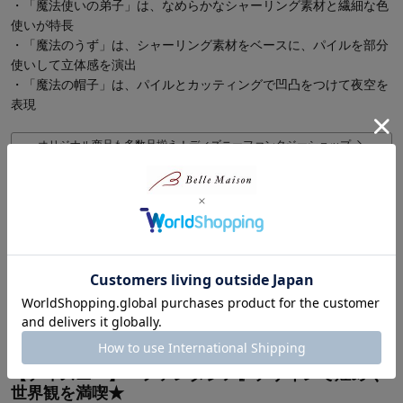
・「魔法使いの弟子」は、なめらかなシャーリング素材と繊細な色
使いが特長
・「魔法のうず」は、シャーリング素材をベースに、パイルを部分
使いして立体感を演出
・「魔法の帽子」は、パイルとカッティングで凹凸をつけて夜空を
表現
オリジナル商品も多数品揃え！ディズニーファンタジーショップ
商品レビュー
最新レビュー
※
現在販売していない色・サイズ等への商品レビューも含まれます。
対象商品の商品レビューはまだありません。
【ディズニー】『ファンタジア』デザインで煌めく
世界観を満喫★