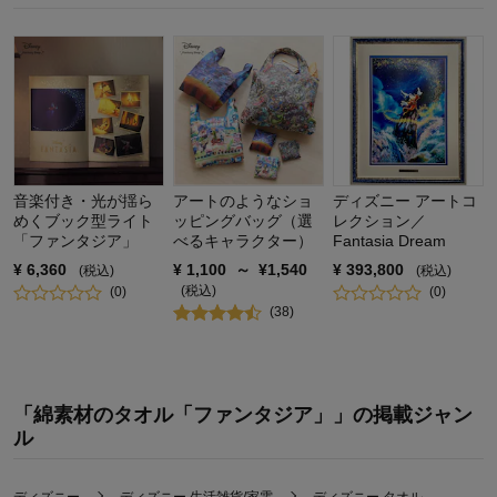
音楽付き・光が揺ら
アートのようなショ
ディズニー アートコ
めくブック型ライト
ッピングバッグ（選
レクション／
「ファンタジア」
べるキャラクター）
Fantasia Dream
¥
6,360
¥
1,100
～
¥
1,540
¥
393,800
(税込)
(税込)
(税込)
(
0
)
(
0
)
(
38
)
「綿素材のタオル「ファンタジア」」の掲載ジャン
ル
ディズニー
ディズニー 生活雑貨/家電
ディズニー タオル