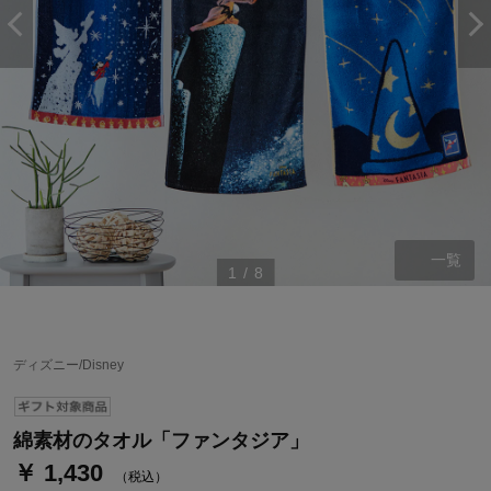
一覧
1
/
8
ステージが上がれば送料無料・返品引取無料！
さらにポイント還元最大16倍！
ベルメゾンご優待サービスについて
ディズニー/Disney
ベルメゾン・ポイントについて
通常商品送料無料 返品引取無料（JCBのみ）
綿素材のタオル「ファンタジア」
即時入会なら更に500円OFFクーポンプレゼント
￥ 1,430
（税込）
ベルメゾン メンバーズカードについて