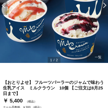
一覧
1
/
2
ステージが上がれば送料無料・返品引取無料！
さらにポイント還元最大16倍！
ベルメゾンご優待サービスについて
【おとりよせ】 フルーツパーラーのジャムで味わう
生乳アイス ミルクラウン 10個 【ご注文は8月25
ベルメゾン・ポイントについて
日まで】
通常商品送料無料 返品引取無料（JCBのみ）
￥ 5,400
（税込）
即時入会なら更に500円OFFクーポンプレゼント
クール手数料
￥300
（税込）