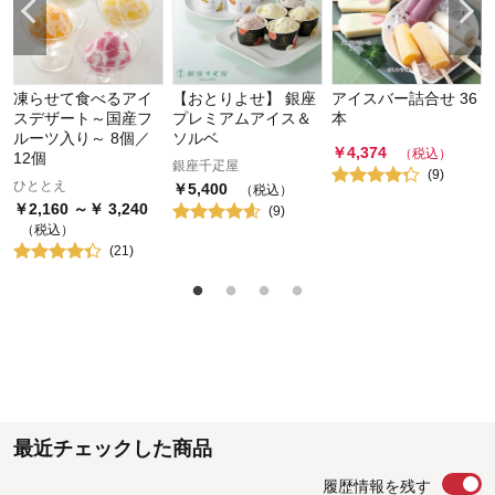
凍らせて食べるアイ
【おとりよせ】 銀座
アイスバー詰合せ 36
スデザート～国産フ
プレミアムアイス＆
本
ルーツ入り～ 8個／
ソルベ
￥
4,374
（税込）
12個
銀座千疋屋
(
9
)
ひととえ
￥
5,400
（税込）
￥
2,160
～￥
3,240
(
9
)
（税込）
(
21
)
最近チェックした商品
履歴情報を残す