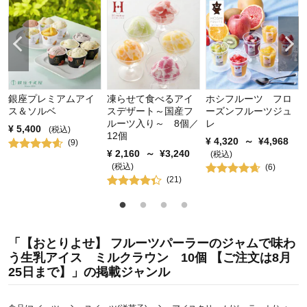
銀座プレミアムアイ
凍らせて食べるアイ
ホシフルーツ フロ
ス＆ソルベ
スデザート～国産フ
ーズンフルーツジュ
ルーツ入り～ 8個／
レ
¥
5,400
(税込)
12個
¥
4,320
～
¥
4,968
(
9
)
¥
2,160
～
¥
3,240
(税込)
(税込)
(
6
)
(
21
)
「【おとりよせ】 フルーツパーラーのジャムで味わ
う生乳アイス ミルクラウン 10個 【ご注文は8月
25日まで】」の掲載ジャンル