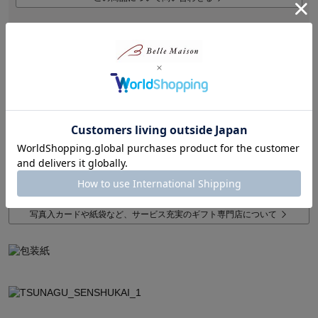
商品説明
上質な包装紙が選べるこだわりの贈り物。別便で丁寧にお届け。
「ウェッジウッド」の代表パターン「ワイルド ストロベリー」の可
愛らしいパッケージに包まれた紅茶とコーヒーのドリンクギフト。
無糖タイプなのでお好みに合わせてミルクやガムシロップを入れて
お楽しみいただけます。
【特別包装】お取り寄せギフト
写真入カードや紙袋など、サービス充実のギフト専門店について