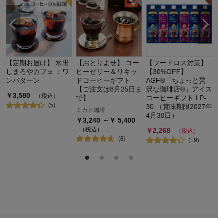
【定期お届け】 水出
【おとりよせ】 コー
【フードロス対策】
しまろやカフェ ：ワ
ヒーゼリー＆リキッ
【30%OFF】
ンパターン
ドコーヒーギフト
AGF®「ちょっと贅
【ご注文は8月25日ま
沢な珈琲店®」アイス
￥
3,580
（税込）
で】
コーヒーギフト LP-
(
5
)
30 （賞味期限2027年
ミカド珈琲
4月30日）
￥
3,240
～￥
5,400
（税込）
￥
2,268
（税込）
(
8
)
(
19
)