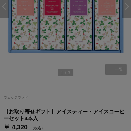
一覧
1
/
3
ステージが上がれば送料無料・返品引取無料！
さらにポイント還元最大16倍！
ベルメゾンご優待サービスについて
ウェッジウッド
ベルメゾン・ポイントについて
【お取り寄せギフト】アイスティー・アイスコーヒ
通常商品送料無料 返品引取無料（JCBのみ）
ーセット4本入
即時入会なら更に500円OFFクーポンプレゼント
￥ 4,320
（税込）