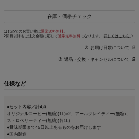
在庫・価格チェック
はじめてのお買い物は
通常送料無料。
2回目以降もご注文金額に応じて
通常送料無料
になります。
詳しくはこちら
お届け日数について
返品・交換・キャンセルについて
仕様など
●セット内容／計4点
オリジナルコーヒー(無糖)(1L)×2、アールグレイティー(無糖)、
ストロベリーティー(無糖)(各1L)
●賞味期限まで45日以上あるものをお届けします
●国内製造