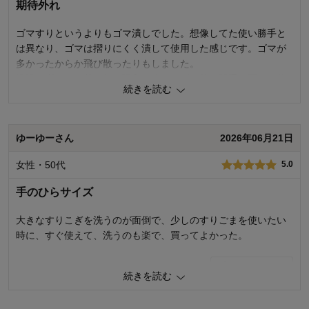
期待外れ
使用感・使いやすさ
4.0
デザイン・色
5.0
ゴマすりというよりもゴマ潰しでした。想像してた使い勝手と
は異なり、ゴマは摺りにくく潰して使用した感じです。ゴマが
購入商品：
片口ごますり
使用場所：
キッチン
多かったからか飛び散ったりもしました。
購入のきっかけ：
買い替え、買い足し
洗浄の楽さにも惹かれて購入しましたが、使い勝手の悪さに仕
商品を使う人：
自分、配偶者
続きを読む
舞い込み確定です。
0
人が参考になりました
参考になった
ゆーゆーさん
2026年06月21日
価格
1.0
女性・50代
5.0
機能
1.0
使用感・使いやすさ
1.0
手のひらサイズ
デザイン・色
2.0
大きなすりこぎを洗うのが面倒で、少しのすりごまを使いたい
購入商品：
片口ごますり
使用場所：
キッチン
時に、すぐ使えて、洗うのも楽で、買ってよかった。
購入のきっかけ：
買い替え
商品を使う人：
自分
0
人が参考になりました
参考になった
続きを読む
価格
4.0