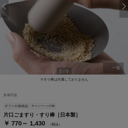
一覧
1
/
5
※すり棒は付属しておりません
家事問屋
片口ごますり・すり棒［日本製］
￥ 770～ 1,430
（税込）