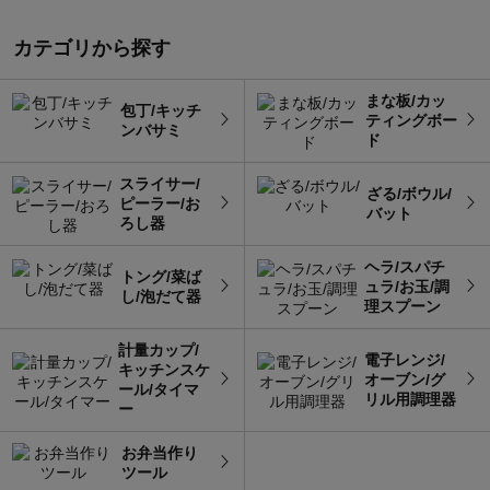
カテゴリから探す
まな板/カッ
包丁/キッチ
ティングボー
ンバサミ
ド
スライサー/
ざる/ボウル/
ピーラー/お
バット
ろし器
ヘラ/スパチ
トング/菜ば
ュラ/お玉/調
し/泡だて器
理スプーン
計量カップ/
電子レンジ/
キッチンスケ
オーブン/グ
ール/タイマ
リル用調理器
ー
お弁当作り
ツール