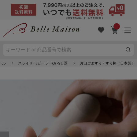
ール
スライサー/ピーラー/おろし器
片口ごますり・すり棒［日本製］