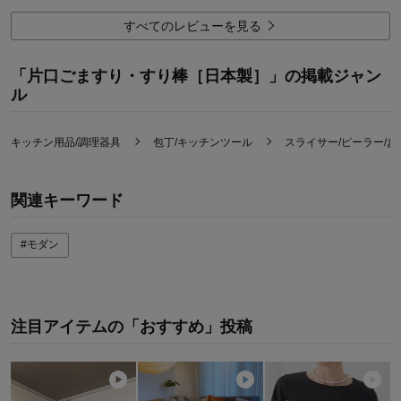
機能
5.0
使用感・使いやすさ
5.0
すべてのレビューを見る
デザイン・色
5.0
購入商品：
片口ごますり
「片口ごますり・すり棒［日本製］」の掲載ジャン
使用場所：
その他
ル
購入のきっかけ：
カタログで見て
商品を使う人：
自分
キッチン用品/調理器具
包丁/キッチンツール
スライサー/ピーラー/お
関連キーワード
#モダン
注目アイテムの「おすすめ」投稿