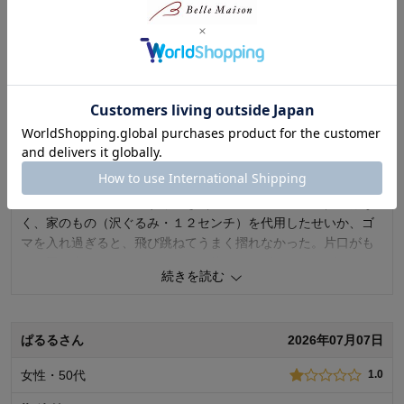
最新レビュー
※
現在販売していない色・サイズ等への商品レビューも含まれます。
のんこさん
2026年07月26日
女性・60代～
4.0
品質を信頼して！
一緒に販売されているすりこぎ（朴の木・１０センチ）ではな
く、家のもの（沢ぐるみ・１２センチ）を代用したせいか、ゴ
マを入れ過ぎると、飛び跳ねてうまく摺れなかった。片口がも
う一回り大きくてもよいのでは？片口のデザインはモダンでお
続きを読む
しゃれ。女性の手のひらサイズに合わせて小ぶりにデザインさ
れているのかもしれないが。
ぱるるさん
2026年07月07日
0
人が参考になりました
参考になった
女性・50代
1.0
価格
4.0
機能
4.0