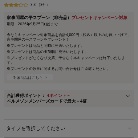
3.3 （3件）
家事問屋の平スプーン（非売品）
プレゼントキャンペーン対象
期限：2026年9月25日(金)まで
ステージが上がれば送料無料・返品引取無料！
今ならキャンペーン対象商品を合計4,000円（税込）以上のお買い上げで、
さらにポイント還元最大16倍！
家事問屋の平スプーンをプレゼント！
※プレゼントは商品と同時に発送いたします。
ベルメゾンご優待サービスについて
※プレゼントは商品の出荷順に発送いたします。
※プレゼントがなくなり次第、予告なく本キャンペーンは終了いたしま
ベルメゾン・ポイントについて
す。
※プレゼントの数量に関するお問い合わせはご遠慮ください。
通常商品送料無料 返品引取無料（JCBのみ）
即時入会なら更に500円OFFクーポンプレゼント
対象商品はこちら
ベルメゾン メンバーズカードについて
合計獲得ポイント：
4ポイント～
※
メンバーズカードの加算ポイントはステージ倍率適用前の基本ポイント
ベルメゾンメンバーズカードで最大＋4倍
に対して適用されます。
タイプを選択してください