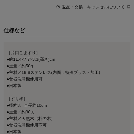
返品・交換・キャンセルについて
仕様など
［片口ごますり］
●約11.4×7.7×3.3(高さ)cm
●重量／約50g
●主材／18-8ステンレス(内面：特殊ブラスト加工)
●食器洗浄機使用可
●日本製
［すり棒］
●径約3、全長約10cm
●重量／約30ｇ
●主材／天然木（朴の木）
●食器洗浄機使用不可
●日本製