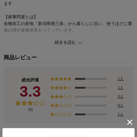
ます
【家事問屋とは】
金物加工の産地「新潟県燕三条」から暮らしに沿い、使うほどに愛
着の増す家事道具をつくっています。
使い手の気持ちに寄り沿い、素材を選び、技術を活かすことで「あ
続きを読む
りきたり、なのに使いやすい」毎日の生活に心地よい新たな家事の
道具を生み出しています。
商品レビュー
1人
総合評価
3.3
1人
0人
0人
(3)
1人
レビューについて