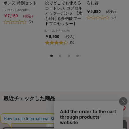
ボンヌ 特別セット
役でどこでも使える
ろし器
コードレス カプセル
レコルト/recolte
￥
5,980
（税込）
カッターボンヌ 【氷
￥
7,150
（税込）
(
0
)
も砕ける多機能フー
(
0
)
ドプロセッサー】
レコルト/recolte
￥
9,900
（税込）
(
5
)
最近チェックした商品
履歴情報を残す
ページトップへ