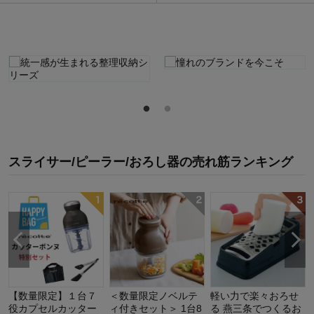
スライサー/ピーラー/おろし器
の
売れ筋ランキング
【数量限定】１台７
＜数量限定ノベルテ
軽い力で楽々おろせ
役カプセルカッター
ィ付きセット＞ 1台8
る 燕三条でつくるお