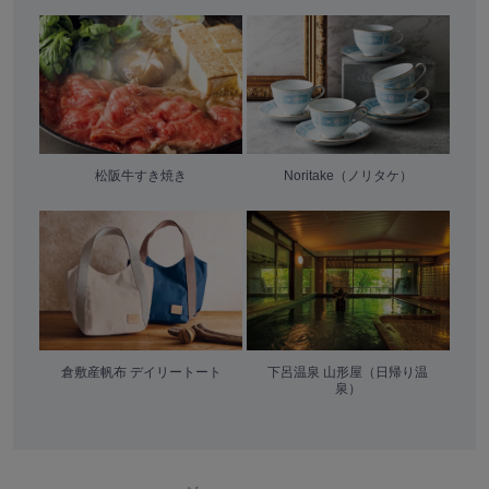
松阪牛すき焼き
Noritake（ノリタケ）
倉敷産帆布 デイリートート
下呂温泉 山形屋（日帰り温
泉）