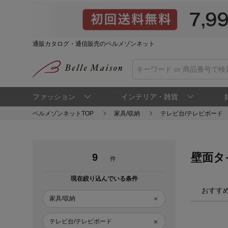
通販カタログ・通信販売のベルメゾンネット
ファッション
インテリア・雑貨
ベルメゾンネットTOP
家具/収納
テレビ台/テレビボード
壁面タ
9
件
現在絞り込んでいる条件
おすす
家具/収納
テレビ台/テレビボード