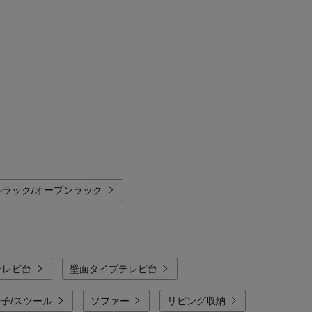
ルラック/オープンラック
テレビ台
壁面タイプテレビ台
椅子/スツール
ソファー
リビング収納