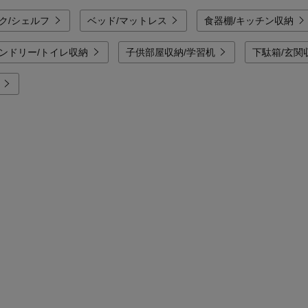
ク/シェルフ
ベッド/マットレス
食器棚/キッチン収納
ランドリー/トイレ収納
子供部屋収納/学習机
下駄箱/玄関