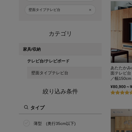
壁面タイプテレビ台
カテゴリ
家具/収納
テレビ台/テレビボード
あたたかみ
壁面タイプテレビ台
面テレビ台 
／幅150c
¥80,900～
絞り込み条件
タイプ
薄型 (奥行35cm以下)