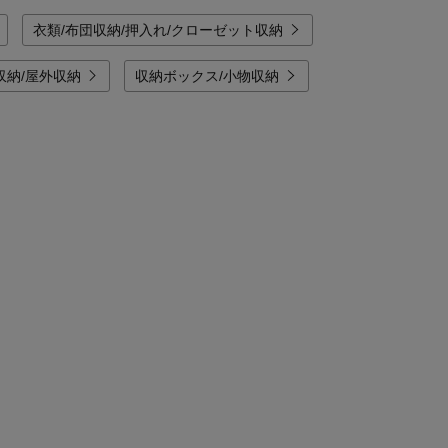
衣類/布団収納/押入れ/クローゼット収納
収納/屋外収納
収納ボックス/小物収納