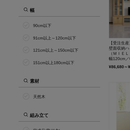
幅
90cm以下
91cm以上～120cm以下
【受注生産
壁面収納ハ
121cm以上～150cm以下
（ＭＩＥＬ－
幅120cm／
151cm以上180cm以下
¥86,680～
素材
天然木
組み立て