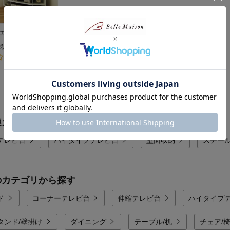
ェルフ
税込）
(4)
1
連カテゴリから探す
テレビ台
ハイタイプテレビ台
壁面収納
スチー
のカテゴリから探す
ド
コーナーテレビ台
伸縮テレビ台
ハイタイプ
タンド/壁掛け
ダイニング
テーブル/机
チェア/