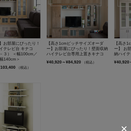
】お部屋にぴったり！
【高さ1cmピッチサイズオーダ
【高さ1
イテレビ台 キナコ
ー】お部屋にぴったり！壁面収納
ー】 お
３） ＜幅100cm／
ハイテレビ台専用上置きキナコ
納ハイテ
幅140cm＞
¥40,920～¥84,920
¥40,920
（税込）
¥103,400
（税込）