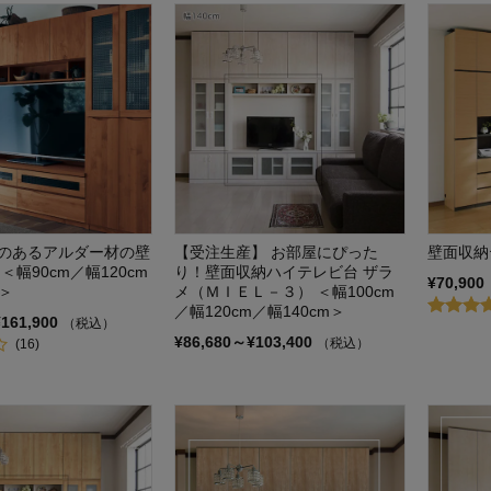
のあるアルダー材の壁
【受注生産】 お部屋にぴった
壁面収納
＜幅90cm／幅120cm
り！壁面収納ハイテレビ台 ザラ
¥70,900
m＞
メ（ＭＩＥＬ－３） ＜幅100cm
／幅120cm／幅140cm＞
¥161,900
（税込）
¥86,680～¥103,400
（税込）
(16)