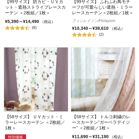
【99サイズ】 防カビ・ＵＶカ
【99サイズ】 ふわふわ鳥モチ
ット・遮熱ストライプレースカ
ーフが可愛らしい遮熱・ミラー
ーテン ＜2枚組／1枚＞
レースカーテン＜2枚組／1枚＞
フィンレイソン/Finlayson
¥5,390～¥14,490
（税込）
(6)
¥10,340～¥38,610
（税込）
(2)
【58サイズ】 ＵＶカット・ミ
【58サイズ】 トルコ刺繍のレ
ラーレースカーテン ＜2枚組／
ースカーテン”ガーベラデイジ
1枚＞
ー” ＜2枚組／1枚＞
¥11,690～¥31,190
（税込）
特別価格