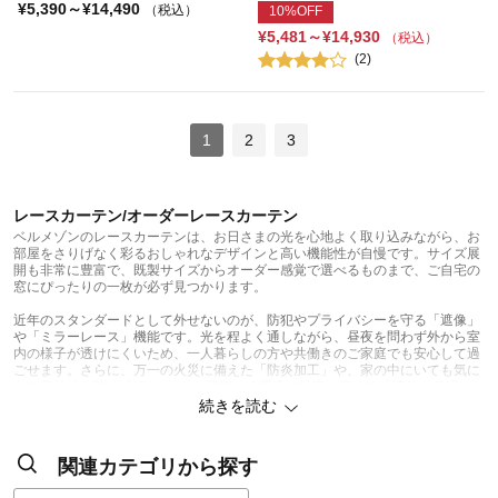
¥5,390～¥14,490
（税込）
10%OFF
¥5,481～¥14,930
（税込）
(2)
1
2
3
レースカーテン/オーダーレースカーテン
ベルメゾンのレースカーテンは、お日さまの光を心地よく取り込みながら、お
部屋をさりげなく彩るおしゃれなデザインと高い機能性が自慢です。サイズ展
開も非常に豊富で、既製サイズからオーダー感覚で選べるものまで、ご自宅の
窓にぴったりの一枚が必ず見つかります。
近年のスタンダードとして外せないのが、防犯やプライバシーを守る「遮像」
や「ミラーレース」機能です。光を程よく通しながら、昼夜を問わず外から室
内の様子が透けにくいため、一人暮らしの方や共働きのご家庭でも安心して過
ごせます。さらに、万一の火災に備えた「防炎加工」や、家の中にいても気に
なる紫外線を防ぐ「UVカット」機能、冷暖房の効率を高める「遮熱・保温」
機能など、現代の暮らしに欠かせない多機能なアイテムが充実しています。光
続きを読む
を程よく遮ることで、西日対策や家具の日焼け防止、あるいは寝室でのまぶし
さ軽減に役立ち、レースカーテン単体でも機能的な窓辺を演出できます。
関連カテゴリから探す
デザインのバリエーションも、ベルメゾンならではの圧倒的なラインナップで
す。使いやすいシンプルな無地調はもちろん、柔らかなとろみ素材や軽やかな