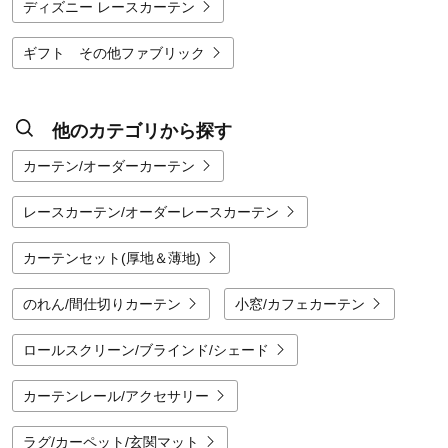
ガーゼ風、ラグジュアリーなチュールレースなど、風合いにこだわった商品が
ディズニー レースカーテン
豊富です。さらに、繊細なトルコ刺繍やスパンコール刺繍、立体的なクロッシ
ェレース柄など、窓辺を主役にする華やかなデザインも多数。北欧調のボタニ
カル柄や、ノスタルジックな風景を映し出す「エモカーテン」、さらにはディ
ギフト その他ファブリック
ズニーやミニラボといった人気キャラクター柄まで、選ぶのが楽しくなるほど
多彩です。色味も定番の白だけでなく、ナチュラルカラーやグラデーションな
ど、インテリアのアクセントになる色付きのレースカーテンも幅広く展開され
ています。
他のカテゴリから探す
選びやすさの面でも、窓の大きさに合わせて細かく選べる豊富なサイズ展開に
加え、丈を調節できるアジャスターフック付きの商品が多いのも魅力です。ご
カーテン/オーダーカーテン
自宅の環境に合わせて「UVカット率」や「遮光〇級」といった数値からも比
較検討できるため、納得の一枚を選ぶことができます。デザイン性、機能性、
そして確かな品質を兼ね備えたベルメゾンのレースカーテンで、あなたの毎日
レースカーテン/オーダーレースカーテン
をもっと心地よく、素敵にアップデートしてみませんか。
カーテンセット(厚地＆薄地)
のれん/間仕切りカーテン
小窓/カフェカーテン
ロールスクリーン/ブラインド/シェード
カーテンレール/アクセサリー
ラグ/カーペット/玄関マット