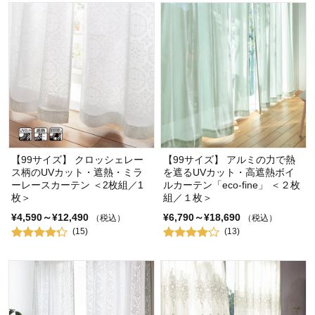
【99サイズ】 クロッシェレー
【99サイズ】 アルミの力で熱
ス柄のUVカット・遮熱・ミラ
を遮るUVカット・高遮熱ボイ
ーレースカーテン ＜2枚組／1
ルカーテン「eco-fine」 ＜２枚
枚＞
組／１枚＞
¥4,590～¥12,490
¥6,790～¥18,690
（税込）
（税込）
(15)
(13)