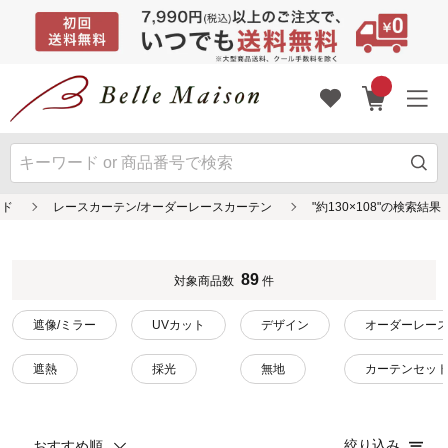
ンド
レースカーテン/オーダーレースカーテン
"約130×108"の検索結果
89
対象商品数
件
遮像/ミラー
UVカット
デザイン
オーダーレー
遮熱
採光
無地
カーテンセッ
絞り込み
おすすめ順