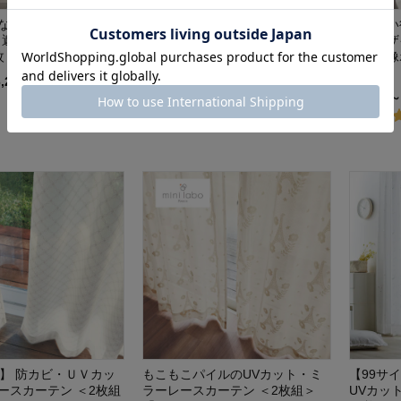
なデザインが美しい
1枚でも外から見えにくいUVカッ
【お買い
・遮熱・遮像レースカ
ト・遮熱・遮像薄地カーテン ＜2
ぽんデザ
枚＞
枚組／1枚＞
熱・遮像
／1枚＞
BELLE MAISON DAYS
6,290
（税込）
¥5,490～
10%OFF
¥4,220～¥7,371
（税込）
ズ】 防カビ・ＵＶカッ
もこもこパイルのUVカット・ミ
【99サ
ースカーテン ＜2枚組
ラーレースカーテン ＜2枚組＞
UVカッ