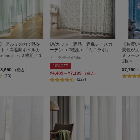
ズ】 アルミの力で熱を
UVカット・遮熱・遮像レースカ
【お買い
ット・高遮熱ボイルカ
ーテン ＜2枚組＞「ミニラボ」
景色がよ
o-fine」 ＜２枚組／１
ミラーレ
ミニラボ/mini labo
1枚＞
10%OFF
18,690
¥7,790～
（税込）
¥4,409～¥7,199
（税込）
(13)
(227)