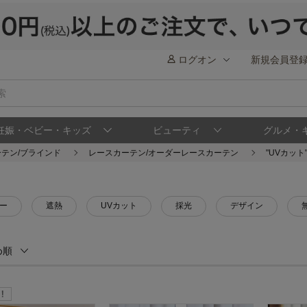
ログオン
新規会員登
妊娠・ベビー・キッズ
ビューティ
グルメ・
ーテン/ブラインド
レースカーテン/オーダーレースカーテン
"UVカッ
ラー
遮熱
UVカット
採光
デザイン
め順