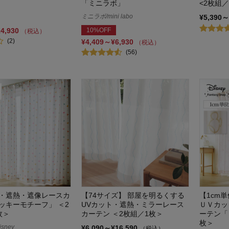
「ミニラボ」
<2枚組／
ミニラボ/mini labo
¥5,390～
14,930
10%OFF
（税込）
(2)
¥4,409～¥6,930
（税込）
(56)
・遮熱・遮像レースカ
【74サイズ】 部屋を明るくする
【1cm
ッキーモチーフ」 ＜2
UVカット・遮熱・ミラーレース
ＵＶカッ
枚＞
カーテン ＜2枚組／1枚＞
ーテン「
枚＞
sney
¥6,090～¥16,590
（税込）