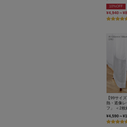
10%OFF
¥4,940～¥
【99サイ
熱・遮像レ
フ」 ＜2枚
¥4,590～¥