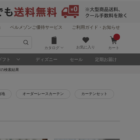
録
ベルメゾンご優待サービス
ご利用ガイド・お知らせ
お気に入り
カタログ
カート
ギフト
ディズニー
セール
定期お届け
ト"の検索結果
無地
オーダーレースカーテン
カーテンセット