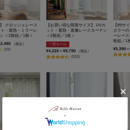
ズ】 クロッシェレース
【お買い得な既製サイズ】 UVカ
【99サ
ット・遮熱・ミラーレ
ット・遮熱・遮像レースカーテン
カラーの
ン ＜2枚組／1枚＞
＜2枚組／1枚＞
ーレース
枚組／1
12,490
（税込）
一部セール
¥5,390～
(15)
¥4,220～¥9,790
（税込）
(532)