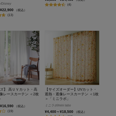
Disney
(4)
¥22,900
（税込）
(13)
イズ】 高ＵＶカット・高
【サイズオーダー】UVカット・
像レースカーテン ＜2枚
遮熱・遮像レースカーテン ＜1枚
＞
＞「ミニラボ」
ミニラボ/mini labo
¥16,590
（税込）
(19)
¥4,400～¥18,500
（税込）