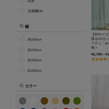
防炎
洗濯機OK
幅
【99サイ
遮るUVカ
約100cm
ーテン「ec
枚＞
約130cm
¥6,790～¥
約150cm
約200cm
カラー