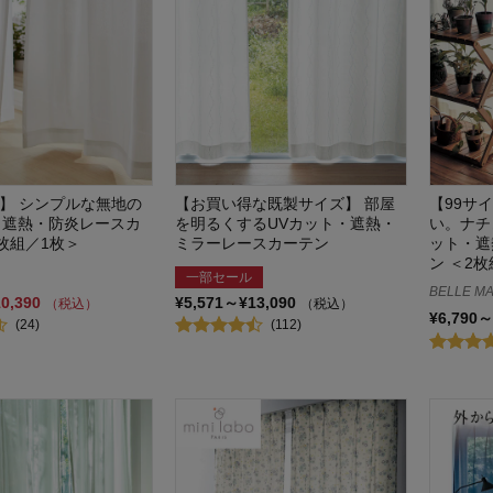
ズ】 シンプルな無地の
【お買い得な既製サイズ】 部屋
【99サ
・遮熱・防炎レースカ
を明るくするUVカット・遮熱・
い。ナチ
2枚組／1枚＞
ミラーレースカーテン
ット・遮
ン ＜2
一部セール
BELLE MA
10,390
¥5,571～¥13,090
（税込）
（税込）
¥6,790～
(24)
(112)