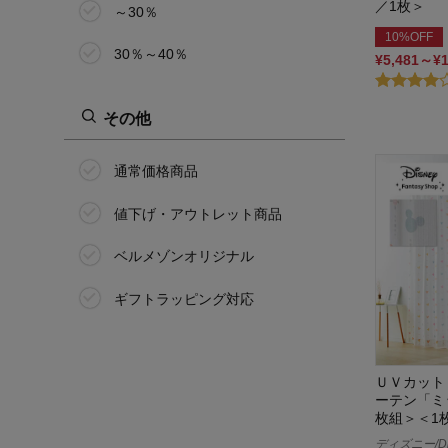
／1枚＞
～30％
10%OFF
30％～40％
¥5,481～¥
その他
通常価格商品
値下げ・アウトレット商品
ベルメゾンオリジナル
ギフトラッピング対応
ＵＶカット
ーテン「ミ
枚組＞＜1
ディズニー/Di