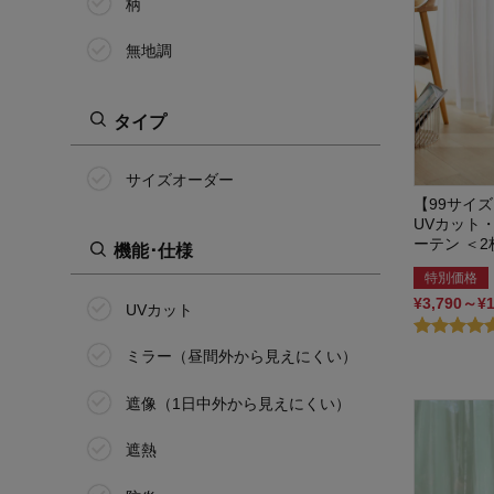
柄
無地調
タイプ
サイズオーダー
【99サイ
UVカット
ーテン ＜
機能･仕様
特別価格
¥3,790～¥
UVカット
ミラー（昼間外から見えにくい）
遮像（1日中外から見えにくい）
遮熱