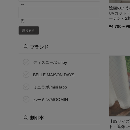
～
絵画のよう
UVカット
ーテン＜2
円
¥4,790～¥
絞り込む
ブランド
ディズニー/Disney
BELLE MAISON DAYS
ミニラボ/mini labo
ムーミン/MOOMIN
割引率
【99サイ
ト・遮像レ