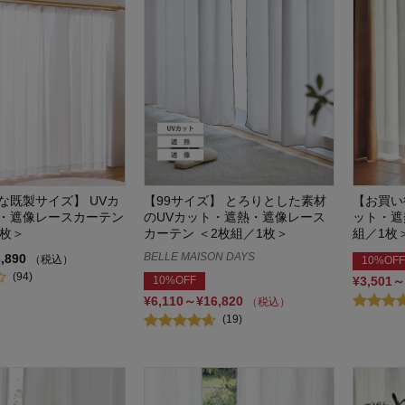
な既製サイズ】 UVカ
【99サイズ】 とろりとした素材
【お買い
・遮像レースカーテン
のUVカット・遮熱・遮像レース
ット・遮
1枚＞
カーテン ＜2枚組／1枚＞
組／1枚
BELLE MAISON DAYS
3,890
（税込）
10%OFF
(94)
10%OFF
¥3,501～
¥6,110～¥16,820
（税込）
(19)