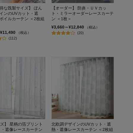
得な既製サイズ】 ぽん
【オーダー】 防炎・ＵＶカッ
インのUVカット・遮
ト・ミラーオーダーレースカーテ
ボイルカーテン ＜2枚組
ン ＜1枚＞
¥3,660～¥12,840
（税込）
¥11,490
（税込）
(20)
(112)
イズ】 星柄の箔プリント
北欧調デザインのUVカット・遮
ト・遮像レースカーテン
熱・遮像レースカーテン ＜2枚組