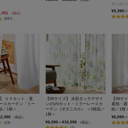
ディズニー/
¥5,390～
8,451
（税込）
(347)
ズ】 ＵＶカット・遮
【99サイズ】 水彩タッチデザイ
【99サ
ースカーテン「リー
ンのUVカット・ミラーレースカ
遮熱・遮
組／1枚＞
ーテン（ボタニカル） ＜2枚組／
組／1枚
1枚＞
12,490
¥6,090～
（税込）
¥6,090～¥16,590
（税込）
(23)
(2)