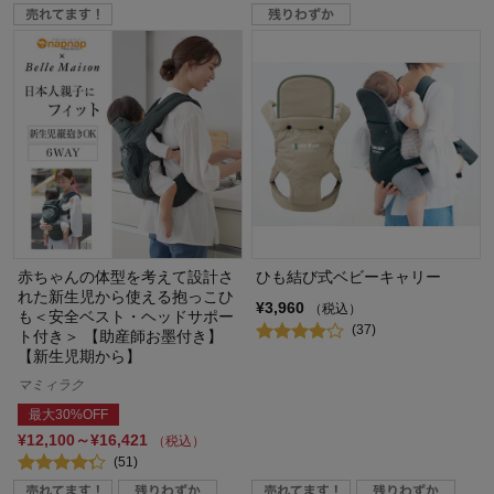
赤ちゃんの体型を考えて設計さ
ひも結び式ベビーキャリー
れた新生児から使える抱っこひ
¥3,960
（税込）
も＜安全ベスト・ヘッドサポー
(37)
ト付き＞ 【助産師お墨付き】
【新生児期から】
マミィラク
最大30%OFF
¥12,100～¥16,421
（税込）
(51)