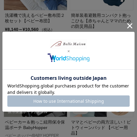
洗濯機で洗えるベビー敷布団２
簡単装着避難用コンパクト抱っ
枚セット【ベビー布団】
こひも【赤ちゃんとママのため
の防災用品】
¥8,140～¥10,560
（税込）
¥7,480
（税込）
(2)
ベビーカー＆抱っこ紐用保冷保
ママとベビーの両方涼しい！ビ
温ポーチ BabyHopper
トウィーンパッド 【ベビー用
品】
ベビー ホッパー/BABY HOPPER