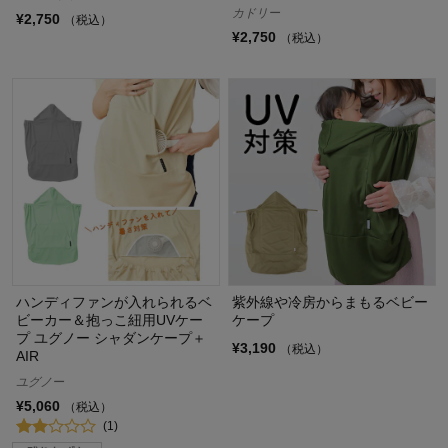
カドリー
¥2,750
（税込）
¥2,750
（税込）
ハンディファンが入れられるベ
紫外線や冷房からまもるベビー
ビーカー＆抱っこ紐用UVケー
ケープ
プ ユグノー シャダンケープ＋
¥3,190
（税込）
AIR
ユグノー
¥5,060
（税込）
(1)