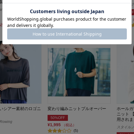
製］
機能美ニット フレンチスリーブ
ロウイング／
ペプラム
a emu toki
70%OFF
オンワード樫山
¥1,584
¥6,990～¥7,480
（税込）
込）
いシアー素材のロゴニ
変わり編みニットプルオーバー
ホールガ
ニット 【
50%OFF
用されま
owing
¥1,995
（税込）
スタイルノート
(5)