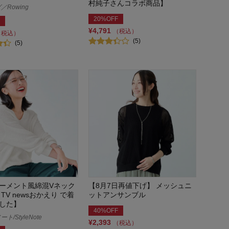
村純子さんコラボ商品】
Rowing
20%OFF
¥4,791
（税込）
（税込）
(5)
(5)
ーメント風綿混Vネック
【8月7日再値下げ】 メッシュニ
TV newsおかえり で着
ットアンサンブル
した】
40%OFF
/StyleNote
¥2,393
（税込）