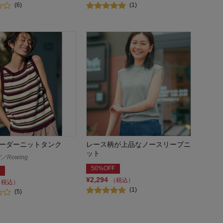
(6)
(1)
ーダーニットタンク
レース柄が上品なノースリーブニ
ット
Rowing
50%OFF
¥2,294
（税込）
（税込）
(1)
(5)