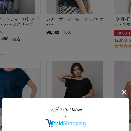
LO／アンフィーロ】スゴ
シアーボーダー袖ニットプルオー
【8月7
ト ハーフスリーブ
バー
ット半袖
山
¥6,589
（税込）
40%OFF
7,480
（税込）
¥2,093
２WAYニットプルオー
【UNFILO／アンフィーロ】スゴ
クロシェ