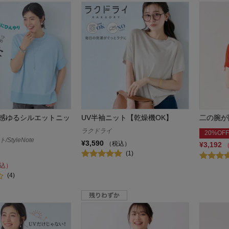
感ゆるシルエットニッ
UV半袖ニット【乾燥機OK】
二の腕が
ラクドライ
20%OFF
StyleNote
¥3,590
（税込）
¥3,192
(1)
込）
(4)