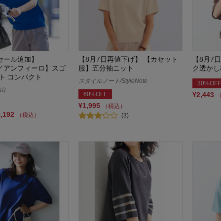
日セール追加】
【8月7日再値下げ】 【カセット
【8月7
LO／アンフィーロ】スゴ
服】五分袖ニット
ク透かし
ト コンパクト
スタイルノート/StyleNote
30%OFF
山
60%OFF
¥2,443
¥1,995
（税込）
5,192
（税込）
(3)