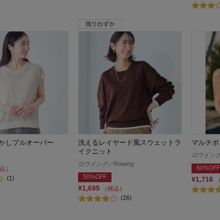
かしプルオーバー
洗えるレイヤード風スウェットラ
マルチボ
イクニット
ロウイング／
ロウイング／Rowing
60%OFF
込）
50%OFF
(1)
¥1,716
¥1,695
（税込）
(26)