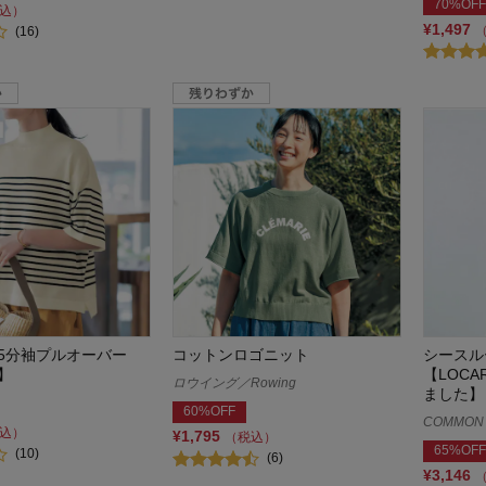
70%OFF
込）
¥1,497
(16)
5分袖プルオーバー
コットンロゴニット
シースル
】
【LOC
ロウイング／Rowing
ました】
60%OFF
COMMON
込）
¥1,795
（税込）
65%OFF
(10)
(6)
¥3,146