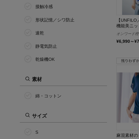
接触冷感
形状記憶／シワ防止
【UNFI
機能美ニッ
速乾
オンワード樫
¥6,990～¥
静電気防止
乾燥機OK
素材
綿・コットン
サイズ
S
麻混素材の