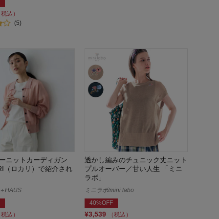
（税込）
(5)
ーニットカーディガン
透かし編みのチュニック丈ニット
ARI（ロカリ）で紹介され
プルオーバー／甘い人生 「ミニ
ラボ」
＋HAUS
ミニラボ/mini labo
40%OFF
¥3,539
（税込）
（税込）