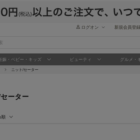
ログオン
新規会員登
妊娠・ベビー・キッズ
ビューティ
グルメ・
ニット/セーター
/セーター
め順