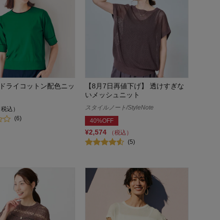
ドライコットン配色ニッ
【8月7日再値下げ】 透けすぎな
いメッシュニット
スタイルノート/StyleNote
（税込）
(6)
40%OFF
¥2,574
（税込）
(5)