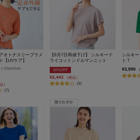
アオトナスリーブラメ
【8月7日再値下げ】 シルキード
シルキー
ト【UVケア】
ライコットンドルマンニット
トＴ
StyleNote
¥3,990
30%OFF
¥2,443
（税込）
(3)
込）
(7)