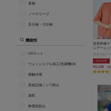
長袖
ノースリーブ
五分袖・七分袖
機能性
近赤外線ケ
シアーニッ
UVカット
スタイルノート/
10%OFF
ウォッシャブル加工/洗濯機OK
¥4,130
（税
接触冷感
形状記憶／シワ防止
速乾
静電気防止