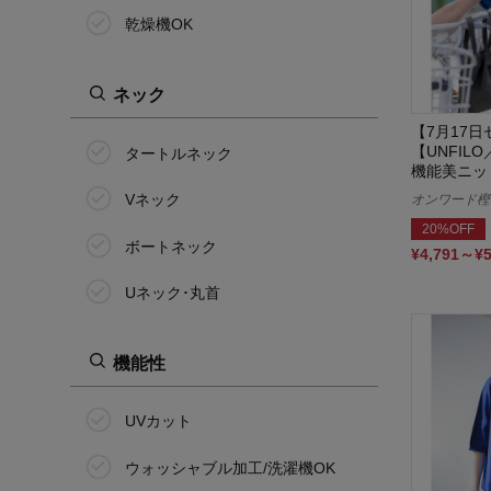
乾燥機OK
ネック
【7月17
【UNFI
タートルネック
機能美ニッ
Vネック
オンワード樫
20%OFF
ボートネック
¥4,791～¥
Uネック･丸首
機能性
UVカット
ウォッシャブル加工/洗濯機OK