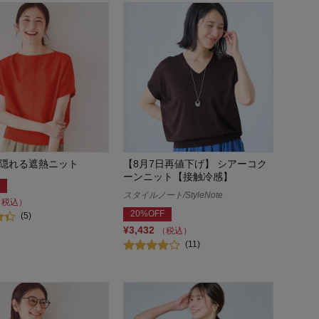
隠れる遮熱ニット
【8月7日再値下げ】 シアーコク
ーンニット【接触冷感】
スタイルノート/StyleNote
（税込）
20%OFF
(5)
¥3,432
（税込）
(11)