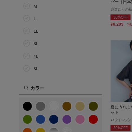
バー［日本
M
花笑むとき/han
30%OFF
L
¥6,293
（税
LL
3L
4L
5L
6L
カラー
その他
夏にうれし
ット
ロウイング／R
30%OFF