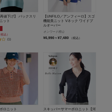
日再値下げ】 バックスリ
【UNFILO／アンフィーロ】スゴ
ニット
機能美ニット Vネック ワイドプ
ルオーバー
オンワード樫山
（税込）
¥6,990～¥7,480
（税込）
(1)
ポロニット
スキッパーサマーポロニット【河