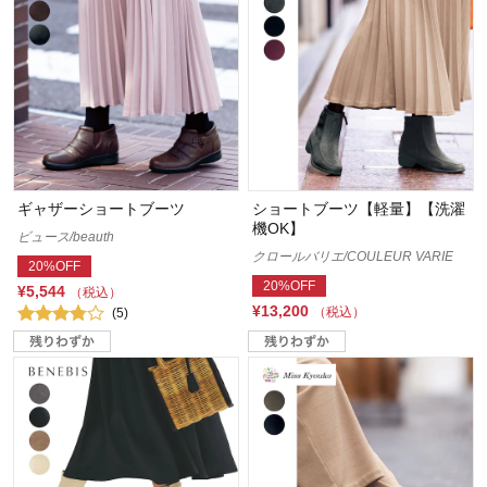
ギャザーショートブーツ
ショートブーツ【軽量】【洗濯
機OK】
ビュース/beauth
クロールバリエ/COULEUR VARIE
20%OFF
20%OFF
¥5,544
（税込）
¥13,200
（税込）
(5)