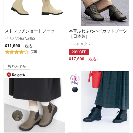
ストレッチショートブーツ
本革ふわふわハイカットブーツ
［日本製］
ベネビス/BENEBIS
ミスキョウコ
¥11,990
（税込）
(26)
20%OFF
¥17,600
（税込）