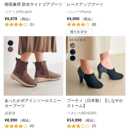
晴雨兼用 防水サイドゴアブーツ
レースアップブーツ
リゲッタ/Re:getA
パンジー/Pansy
¥9,878
¥4,950
（税込）
（税込）
(1)
(8)
あったかボアインソールスニー
ブーティ［日本製］【しなやか
カーブーツ
ストーム】
超最強
ベネビス/BENEBIS
¥8,990
¥14,990
（税込）
（税込）
(4)
(2)