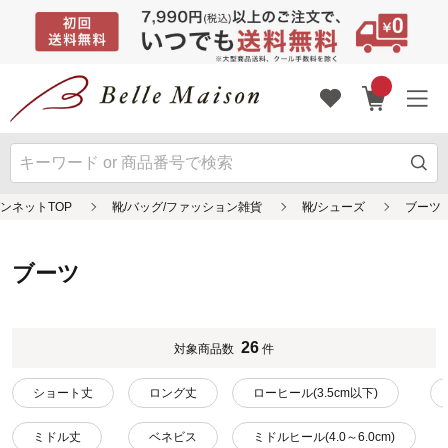
ンネットTOP
靴/バッグ/ファッション雑貨
靴/シューズ
ブーツ
ブーツ
26
対象商品数
件
ショート丈
ロング丈
ローヒール(3.5cm以下)
ミドル丈
ベネビス
ミドルヒール(4.0～6.0cm)