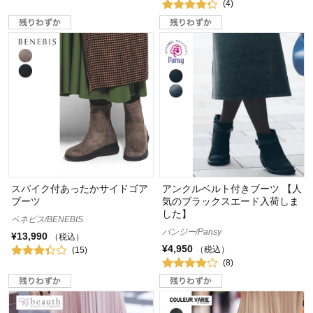
(4)
スパイク付あったかサイドゴア
アンクルベルト付きブーツ 【人
ブーツ
気のブラックスエード入荷しま
した】
ベネビス/BENEBIS
パンジー/Pansy
¥13,990
（税込）
¥4,950
（税込）
(15)
(8)